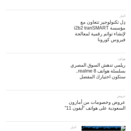
أخبار
دِل تكنولوجيز تتعاون مع
مؤسسة i2b2 tranSMART
لإنشاء توائم رقمية لمعالجة
فيروس كورونا
هواتف
ريلمي تدهش السوق المصري
بسلسلة هواتف realme 8..
ستكون اختيارك المفضل
عروض
عروض وخصومات من أمازون
السعودية على هواتف “أيفون 11”
أخبار