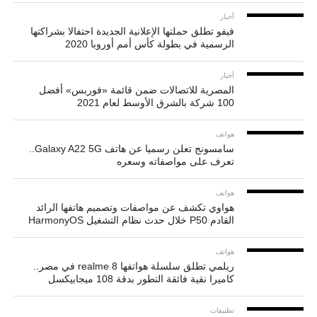
أخبار
فيفو تطلق حملتها الإعلانية الجديدة احتفالا بشراكتها
الرسمية في بطولة كأس أمم أوروبا 2020
أخبار
المصرية للاتصالات ضمن قائمة «فوربس» أفضل
100 شركة بالشرق الأوسط لعام 2021
هواتف
سامسونج تعلن رسميا عن هاتف Galaxy A22 5G..
تعرف على مواصفاته وسعره
هواتف
هواوي تكشف عن مواصفات وتصميم هاتفها الرائد
القادم P50 خلال حدث نظام التشغيل HarmonyOS
هواتف
ريلمي تطلق سلسلة هواتفها realme 8 في مصر..
كاميرا نقية فائقة التطور بدقة 108 ميجابيكسل
تطبيقات