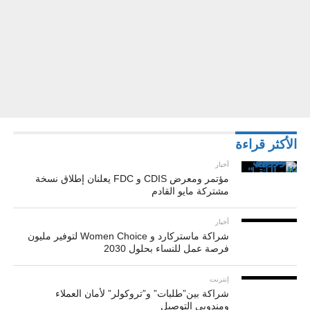
الأكثر قراءة
أخبار
مؤتمر ومعرض CDIS و FDC يعلنان إطلاق نسخة
مشتركة مايو القادم
أخبار
شراكة ماستركارد و Women Choice لتوفير مليون
فرصة عمل للنساء بحلول 2030
إنترنت
شراكة بين”طلبات” و”تروكولر” لأمان العملاء
ومندوبي التوصيل