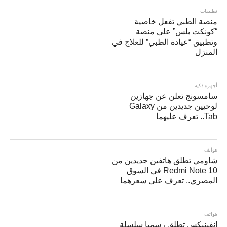
تطبيقات
منصة الطبي تفعل خاصية
“كونكت بلس” على منصة
وتطبيق “عيادة الطبي” للعلاج في
المنزل
أجهزة ذكية
سامسونج تعلن عن جهازين
لوحيين جديدين من Galaxy
Tab.. تعرف عليهما
هواتف
شاومي تطلق هاتفين جديدين من
Redmi Note 10 في السوق
المصري.. تعرف على سعرهما
هواتف
إنفينيكس تطلق رسميا سلسلة