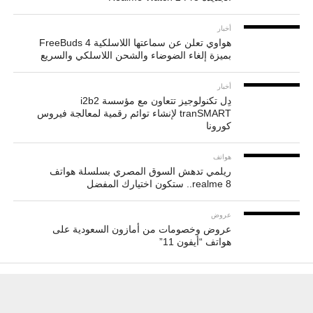
أخبار
هواوي تعلن عن سماعتها اللاسلكية FreeBuds 4
بميزة إلغاء الضوضاء والشحن اللاسلكي والسريع
أخبار
دِل تكنولوجيز تتعاون مع مؤسسة i2b2
tranSMART لإنشاء توائم رقمية لمعالجة فيروس
كورونا
هواتف
ريلمي تدهش السوق المصري بسلسلة هواتف
realme 8.. ستكون اختيارك المفضل
عروض
عروض وخصومات من أمازون السعودية على
هواتف “أيفون 11”