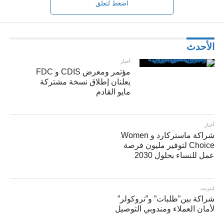
اضغط لتعلق
الأحدث
أخبار
مؤتمر ومعرض CDIS و FDC
يعلنان إطلاق نسخة مشتركة
مايو القادم
أخبار
شراكة ماستركارد و Women
Choice لتوفير مليون فرصة
عمل للنساء بحلول 2030
إنترنت
شراكة بين”طلبات” و”تروكولر”
لأمان العملاء ومندوبي التوصيل