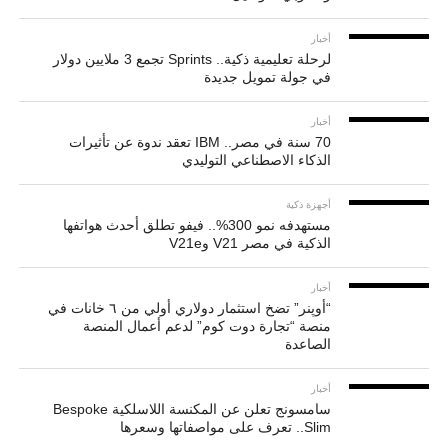
أخبار
لرحلة تعليمية ذكية.. Sprints تجمع 3 ملايين دولار
في جولة تمويل جديدة
أخبار
70 سنة في مصر.. IBM تعقد ندوة عن تأثيرات
الذكاء الاصطناعي التوليدي
أجهزة ذكية
مستهدفه نمو 300%.. فيفو تطلق أحدث هواتفها
الذكية في مصر V21 وV21e
أخبار
“أوپنر” تضخ استثمار دولاري أولي من ٦ خانات في
منصة “تجارة دوت كوم” لدعم أعمال المنصة
الصاعدة
أخبار
سامسونج تعلن عن المكنسة اللاسلكية Bespoke
Slim.. تعرف على مواصفاتها وسعرها