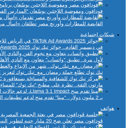
فودافون ومفوضية اللاجئين يوسّعان “المدارس الفورية” إلى 70 مدرسة 
القابضة للمطارات وأورنچ مصر تطلقان «اسأل مر
شبكات اجتماعية
في ديسمبر القادم.. جوائز تيك توك Ad Awards 2025 تحتفي بالإبداع الإعلاني في الشرق الأوسط
لأول مرة.. تطبيق “واتساب” يتعاون مع النادي الأ
تيك توك تطلع حملة رمضان_مع_تيك_توك لتعزيز ال
مارثون الثقة.. نظرة على مطبخ “تيك توك” للمساء
بـ 2 مليون دولار.. “ميتا” تقدم منح لدعم تطبيقات الذكاء الاصطناعي في إفريقيا والشرق الأوسط
هواتف
ڤودافون مصر تعلن ضخ 20 مليار جنيه لتطوير البنية التحتية الرقمية