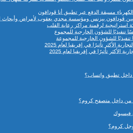
باء مسبقة الدفع عبر تطبيق أنا ڤودافون
ستراتيجية لرقمنة مراكز رعاية القلب
تنفيذيًا للشؤون الخارجية للمجموعة
داخل تطبيق واتساب؟
ع فيسبوك
وجل كروم؟