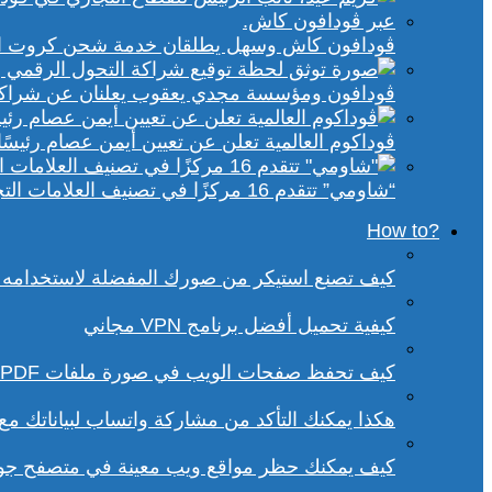
ڤودافون كاش وسهل يطلقان خدمة شحن كروت الكهر
ڤودافون ومؤسسة مجدي يعقوب يعلنان عن شراكة ا
ڤوداكوم العالمية تعلن عن تعيين أيمن عصام رئيسًا 
“شاومي” تتقدم 16 مركزًا في تصنيف العلامات التجارية الأكثر تأثيرًا في إفريقيا لعام 2025
?How to
كيف تصنع استيكر من صورك المفضلة لاستخدامه 
كيفية تحميل أفضل برنامج VPN مجاني
كيف تحفظ صفحات الويب في صورة ملفات PDF من داخل متصفح كروم؟
هكذا يمكنك التأكد من مشاركة واتساب لبياناتك م
كيف يمكنك حظر مواقع ويب معينة في متصفح ج