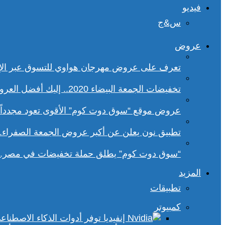
فيديو
س&ج
عروض
تعرف على عروض مهرجان هواوي للتسوق عبر الإ
تخفيضات الجمعة البيضاء 2020.. إليك أفضل العروض على هواتف سامسونج
عروض موقع “سوق دوت كوم” الأقوى تعود مجدداً.. تخفيضات حتى 70% خلا
تطبيق نون يعلن عن أكبر عروض الجمعة الصفراء.
“سوق دوت كوم” يطلق حملة تخفيضات في مصر.. 
المزيد
تطبيقات
كمبيوتر