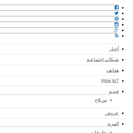
أخبار
شبكات اجتماعية
هواتف
?How to
فيديو
س&ج
عروض
المزيد
تطبيقات