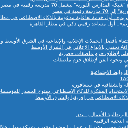
رقمية في مصر
يم».. أول مساعد رقمي ذكي في مطار القاهرة
هلي ونجوم الفن لإطلاق حزم ملصقات
روابط الاجتماعية
لة والشفافية في سنغافورة