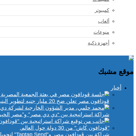
كمبيوتر
ألعاب
منوعات
أجهزة ذكية
موقع مشبك
أخبار
ڤودافون مصر تعلن ضخ 20 مليار جنيه لتطوير البنية التحتية الرقمية
شراكة استراتيجية بين “دي دي مصر” و”مصر الخير
شراكة بين ڤودافون مصر و”Taptap Send” لتحويل الأموال من 30 دولة لمحفظة “فودافون كاش”