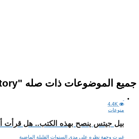
جميع الموضوعات ذات صله "The Sixth Extinction: An Unnatural History"
4.4K
منوعات
بيل جيتس ينصح بهذه الكتب.. هل قرأت 
غيرت وجهة نظره على مدى السنوات القليلة الماضية