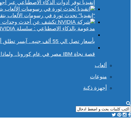
إنفيديا توفر أدوات الذكاء الاصطناعي عبر أجهزة الكمبيوتر ا
“إنفيديا” تحدث ثورة في رسومات الألعاب بتقنيات DLSS 4 و racing
مدعومة بالذكاء الاصطناعي : سلسلة NVIDIA الجديدة تفتح آفاقًا أوسع في عالم رسومات الكمبيوتر
بأسعار تصل الي 55 ألف جنيه.. آيسر تطلق أجهزة بريداتور لمحبي الألعاب
قصة نجاة IBM مصر في عام كورونا.. ولماذا يجب علينا أن نحسد موظفي الشركة؟
ألعاب
منوعات
أجهزة ذكية