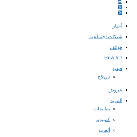
أخبار
شبكات اجتماعية
هواتف
?How to
فيديو
س&ج
عروض
المزيد
تطبيقات
كمبيوتر
ألعاب