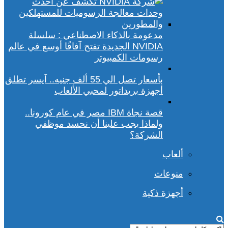
مدعومة بالذكاء الاصطناعي : سلسلة
NVIDIA الجديدة تفتح آفاقًا أوسع في عالم
رسومات الكمبيوتر
بأسعار تصل الي 55 ألف جنيه.. آيسر تطلق
أجهزة بريداتور لمحبي الألعاب
قصة نجاة IBM مصر في عام كورونا..
ولماذا يجب علينا أن نحسد موظفي
الشركة؟
ألعاب
منوعات
أجهزة ذكية