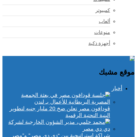
كمبيوتر
ألعاب
منوعات
أجهزة ذكية
موقع مشبك
أخبار
ڤودافون مصر تعلن ضخ 20 مليار جنيه لتطوير
البنية التحتية الرقمية
شراكة استراتيجية بين “دي دي مصر” و”مصر