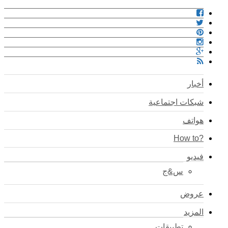
أخبار
شبكات اجتماعية
هواتف
?How to
فيديو
س&ج
عروض
المزيد
تطبيقات