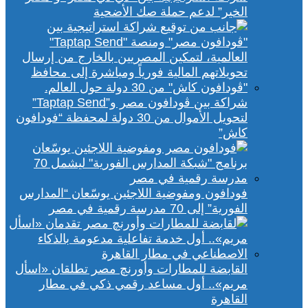
الخير” لدعم حملة صك الأضحية
شراكة بين ڤودافون مصر و”Taptap Send”
لتحويل الأموال من 30 دولة لمحفظة “فودافون
كاش”
فودافون ومفوضية اللاجئين يوسّعان “المدارس
الفورية” إلى 70 مدرسة رقمية في مصر
القابضة للمطارات وأورنچ مصر تطلقان «اسأل
مريم».. أول مساعد رقمي ذكي في مطار
القاهرة