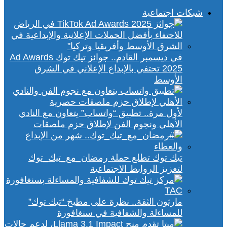
شبكات اجتماعية
في ديسمبر القادم.. جوائز تيك توك Ad Awards
2025 تحتفي بالإبداع الإعلاني في الشرق
الأوسط
لأول مرة.. تطبيق “واتساب” يتعاون مع النادي
الأهلي ونجوم الفن لإطلاق حزم ملصقات
تيك توك تطلع حملة رمضان_مع_تيك_توك
لتعزيز الروابط الاجتماعية
مارثون الثقة.. نظرة على مطبخ “تيك توك”
للمساءلة والشفافية في سنغافورة