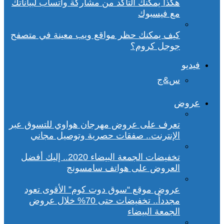
هكذا يمكنك التأكد من مشاركة واتساب لبياناتك
مع فيسبوك
كيف يمكنك حظر مواقع ويب معينة في متصفح
جوجل كروم؟
فيديو
س&ج
عروض
تعرف على عروض مهرجان هواوي للتسوق عبر
الإنترنت.. صفقات حصرية وتوصيل مجاني
تخفيضات الجمعة البيضاء 2020.. إليك أفضل
العروض على هواتف سامسونج
عروض موقع “سوق دوت كوم” الأقوى تعود
مجدداً.. تخفيضات حتى 70% خلال عروض
الجمعة البيضاء