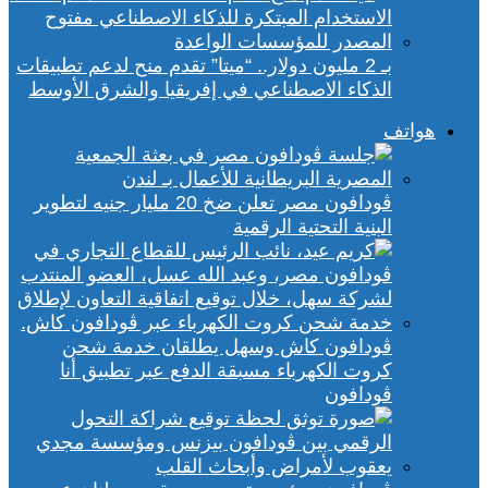
بـ 2 مليون دولار.. “ميتا” تقدم منح لدعم تطبيقات
الذكاء الاصطناعي في إفريقيا والشرق الأوسط
هواتف
ڤودافون مصر تعلن ضخ 20 مليار جنيه لتطوير
البنية التحتية الرقمية
ڤودافون كاش وسهل يطلقان خدمة شحن
كروت الكهرباء مسبقة الدفع عبر تطبيق أنا
ڤودافون