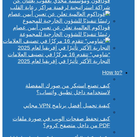
ڤودافون ومؤسسة مجدي يعقوب يعلنان عن
شراكة استراتيجية لرقمنة مراكز رعاية القلب
ڤوداكوم العالمية تعلن عن تعيين أيمن عصام
رئيسًا تنفيذيًا للشؤون الخارجية للمجموعة
“شاومي” تتقدم 16 مركزًا في تصنيف العلامات
التجارية الأكثر تأثيرًا في إفريقيا لعام 2025
?How to
كيف تصنع استيكر من صورك المفضلة
لاستخدامه داخل تطبيق واتساب؟
كيفية تحميل أفضل برنامج VPN مجاني
كيف تحفظ صفحات الويب في صورة ملفات
PDF من داخل متصفح كروم؟