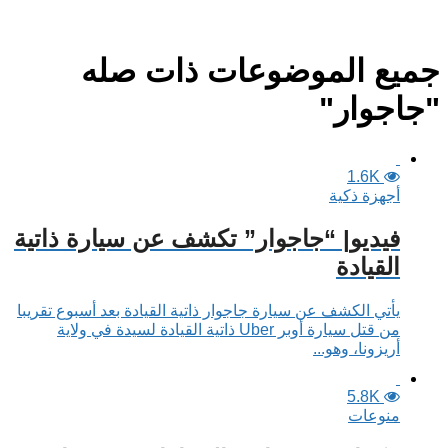
جميع الموضوعات ذات صله
"جاجوار"
1.6K
أجهزة ذكية
فيديو| “جاجوار” تكشف عن سيارة ذاتية
القيادة
يأتي الكشف عن سيارة جاجوار ذاتية القيادة بعد أسبوع تقريبا
من قتل سيارة أوبر Uber ذاتية القيادة لسيدة في ولاية
أريزونا، وهو...
5.8K
منوعات