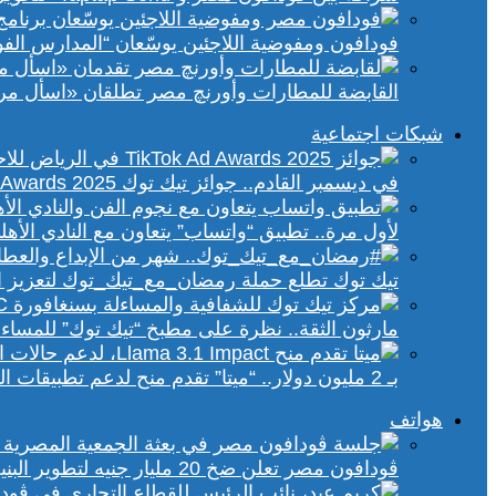
فودافون ومفوضية اللاجئين يوسّعان “المدارس الفورية” إلى 70 مدرسة 
القابضة للمطارات وأورنچ مصر تطلقان «اسأل مر
شبكات اجتماعية
في ديسمبر القادم.. جوائز تيك توك Ad Awards 2025 تحتفي بالإبداع الإعلاني في الشرق الأوسط
لأول مرة.. تطبيق “واتساب” يتعاون مع النادي الأ
تيك توك تطلع حملة رمضان_مع_تيك_توك لتعزيز ال
مارثون الثقة.. نظرة على مطبخ “تيك توك” للمساء
بـ 2 مليون دولار.. “ميتا” تقدم منح لدعم تطبيقات الذكاء الاصطناعي في إفريقيا والشرق الأوسط
هواتف
ڤودافون مصر تعلن ضخ 20 مليار جنيه لتطوير البنية التحتية الرقمية