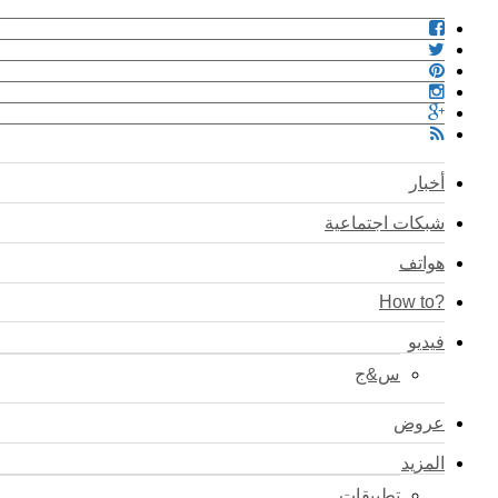
أخبار
شبكات اجتماعية
هواتف
?How to
فيديو
س&ج
عروض
المزيد
تطبيقات