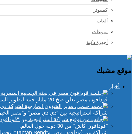
كمبيوتر
ألعاب
منوعات
أجهزة ذكية
موقع مشبك
أخبار
ڤودافون مصر تعلن ضخ 20 مليار جنيه لتطوير البنية التحتية الرقمية
شراكة استراتيجية بين “دي دي مصر” و”مصر الخير
شراكة بين ڤودافون مصر و”Taptap Send” لتحويل الأموال من 30 دولة لمحفظة “فودافون كاش”