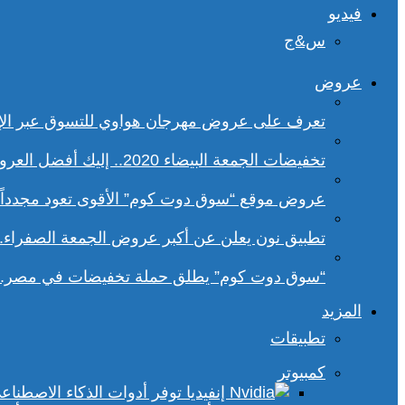
فيديو
س&ج
عروض
تعرف على عروض مهرجان هواوي للتسوق عبر الإ
تخفيضات الجمعة البيضاء 2020.. إليك أفضل العروض على هواتف سامسونج
عروض موقع “سوق دوت كوم” الأقوى تعود مجدداً.. تخفيضات حتى 70% خلا
تطبيق نون يعلن عن أكبر عروض الجمعة الصفراء.
“سوق دوت كوم” يطلق حملة تخفيضات في مصر.. 
المزيد
تطبيقات
كمبيوتر