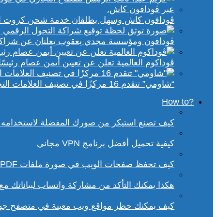
ڤودافون كاش وسهل يطلقان خدمة شحن كروت الكهر
ڤودافون ومؤسسة مجدي يعقوب يعلنان عن شراكة ا
ڤوداكوم العالمية تعلن عن تعيين أيمن عصام رئيسًا 
“شاومي” تتقدم 16 مركزًا في تصنيف العلامات التجارية الأكثر تأثيرًا في إفريقيا لعام 2025
?How to
كيف تصنع استيكر من صورك المفضلة لاستخدامه 
كيفية تحميل أفضل برنامج VPN مجاني
كيف تحفظ صفحات الويب في صورة ملفات PDF من داخل متصفح كروم؟
هكذا يمكنك التأكد من مشاركة واتساب لبياناتك م
كيف يمكنك حظر مواقع ويب معينة في متصفح ج