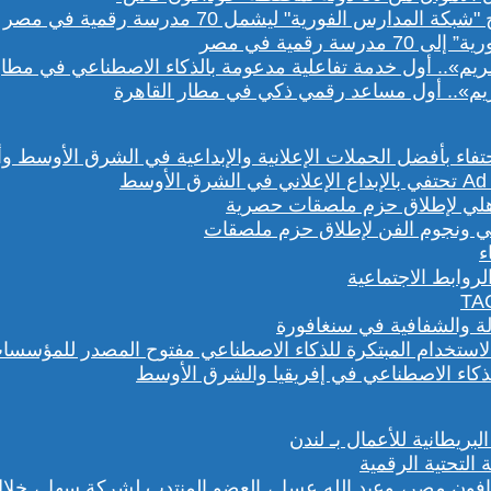
رقمية في مصر
يم».. أول مساعد رقمي ذكي في مطار القاهرة
هلي ونجوم الفن لإطلاق حزم ملصقات
روابط الاجتماعية
لة والشفافية في سنغافورة