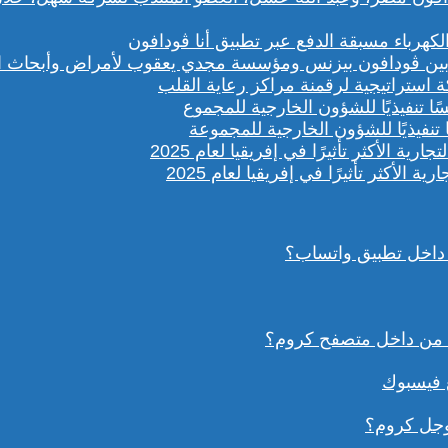
باء مسبقة الدفع عبر تطبيق أنا ڤودافون
ستراتيجية لرقمنة مراكز رعاية القلب
تنفيذيًا للشؤون الخارجية للمجموعة
داخل تطبيق واتساب؟
ع فيسبوك
وجل كروم؟