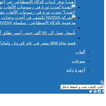
إنفيديا توفر أدوات الذكاء الاصطناعي عبر أجهزة الكمبيوتر ا
“إنفيديا” تحدث ثورة في رسومات الألعاب بتقنيات DLSS 4 و racing
مدعومة بالذكاء الاصطناعي : سلسلة NVIDIA الجديدة تفتح آفاقًا أوسع في عالم رسومات الكمبيوتر
بأسعار تصل الي 55 ألف جنيه.. آيسر تطلق أجهزة بريداتور لمحبي الألعاب
قصة نجاة IBM مصر في عام كورونا.. ولماذا يجب علينا أن نحسد موظفي الشركة؟
ألعاب
منوعات
أجهزة ذكية