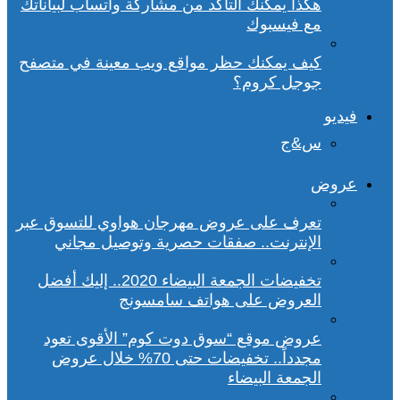
هكذا يمكنك التأكد من مشاركة واتساب لبياناتك
مع فيسبوك
كيف يمكنك حظر مواقع ويب معينة في متصفح
جوجل كروم؟
فيديو
س&ج
عروض
تعرف على عروض مهرجان هواوي للتسوق عبر
الإنترنت.. صفقات حصرية وتوصيل مجاني
تخفيضات الجمعة البيضاء 2020.. إليك أفضل
العروض على هواتف سامسونج
عروض موقع “سوق دوت كوم” الأقوى تعود
مجدداً.. تخفيضات حتى 70% خلال عروض
الجمعة البيضاء