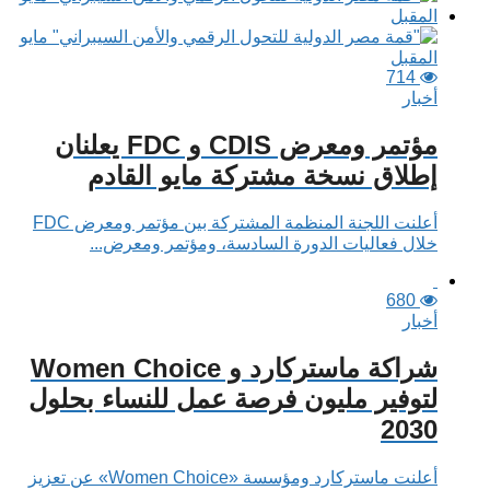
714
أخبار
مؤتمر ومعرض CDIS و FDC يعلنان
إطلاق نسخة مشتركة مايو القادم
أعلنت اللجنة المنظمة المشتركة بين مؤتمر ومعرض FDC
خلال فعاليات الدورة السادسة، ومؤتمر ومعرض...
680
أخبار
شراكة ماستركارد و Women Choice
لتوفير مليون فرصة عمل للنساء بحلول
2030
أعلنت ماستركارد ومؤسسة «Women Choice» عن تعزيز