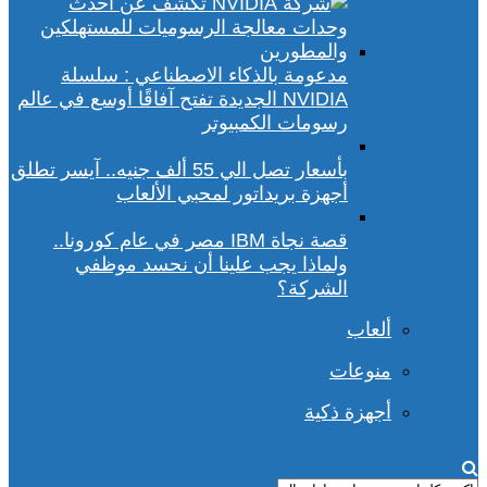
مدعومة بالذكاء الاصطناعي : سلسلة
NVIDIA الجديدة تفتح آفاقًا أوسع في عالم
رسومات الكمبيوتر
بأسعار تصل الي 55 ألف جنيه.. آيسر تطلق
أجهزة بريداتور لمحبي الألعاب
قصة نجاة IBM مصر في عام كورونا..
ولماذا يجب علينا أن نحسد موظفي
الشركة؟
ألعاب
منوعات
أجهزة ذكية