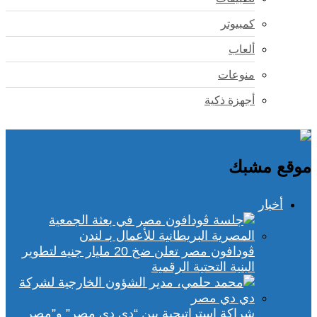
كمبيوتر
ألعاب
منوعات
أجهزة ذكية
موقع مشبك
أخبار
ڤودافون مصر تعلن ضخ 20 مليار جنيه لتطوير
البنية التحتية الرقمية
شراكة استراتيجية بين “دي دي مصر” و”مصر