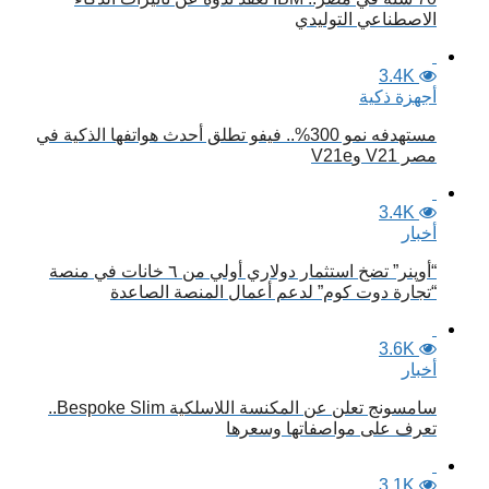
الاصطناعي التوليدي
3.4K
أجهزة ذكية
مستهدفه نمو 300%.. فيفو تطلق أحدث هواتفها الذكية في
مصر V21 وV21e
3.4K
أخبار
“أوپنر” تضخ استثمار دولاري أولي من ٦ خانات في منصة
“تجارة دوت كوم” لدعم أعمال المنصة الصاعدة
3.6K
أخبار
سامسونج تعلن عن المكنسة اللاسلكية Bespoke Slim..
تعرف على مواصفاتها وسعرها
3.1K