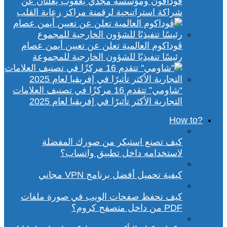
ڤودافون ومؤسسة مجدي يعقوب يعلنان عن
شراكة استراتيجية لرقمنة مراكز رعاية القلب
ڤوداكوم العالمية تعلن عن تعيين أيمن عصام
رئيسًا تنفيذيًا للشؤون الخارجية للمجموعة
“شاومي” تتقدم 16 مركزًا في تصنيف العلامات
التجارية الأكثر تأثيرًا في إفريقيا لعام 2025
?How to
كيف تصنع استيكر من صورك المفضلة
لاستخدامه داخل تطبيق واتساب؟
كيفية تحميل أفضل برنامج VPN مجاني
كيف تحفظ صفحات الويب في صورة ملفات
PDF من داخل متصفح كروم؟