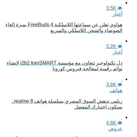
3.5K
أخبار
هواوي تعلن عن سماعتها اللاسلكية FreeBuds 4 بميزة إلغاء
الضوضاء والشحن اللاسلكي والسريع
3.2K
أخبار
دِل تكنولوجيز تتعاون مع مؤسسة i2b2 tranSMART لإنشاء
توائم رقمية لمعالجة فيروس كورونا
3.6K
هواتف
ريلمي تدهش السوق المصري بسلسلة هواتف realme 8..
ستكون اختيارك المفضل
4.6K
عروض