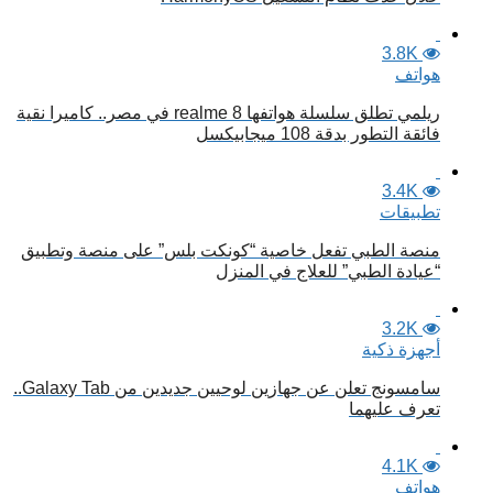
3.8K
هواتف
ريلمي تطلق سلسلة هواتفها realme 8 في مصر.. كاميرا نقية
فائقة التطور بدقة 108 ميجابيكسل
3.4K
تطبيقات
منصة الطبي تفعل خاصية “كونكت بلس” على منصة وتطبيق
“عيادة الطبي” للعلاج في المنزل
3.2K
أجهزة ذكية
سامسونج تعلن عن جهازين لوحيين جديدين من Galaxy Tab..
تعرف عليهما
4.1K
هواتف