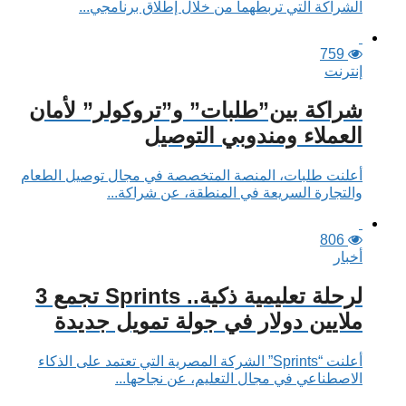
الشراكة التي تربطهما من خلال إطلاق برنامجي...
759
إنترنت
شراكة بين”طلبات” و”تروكولر” لأمان
العملاء ومندوبي التوصيل
أعلنت طلبات، المنصة المتخصصة في مجال توصيل الطعام
والتجارة السريعة في المنطقة، عن شراكة...
806
أخبار
لرحلة تعليمية ذكية.. Sprints تجمع 3
ملايين دولار في جولة تمويل جديدة
أعلنت “Sprints” الشركة المصرية التي تعتمد على الذكاء
الاصطناعي في مجال التعليم، عن نجاحها...