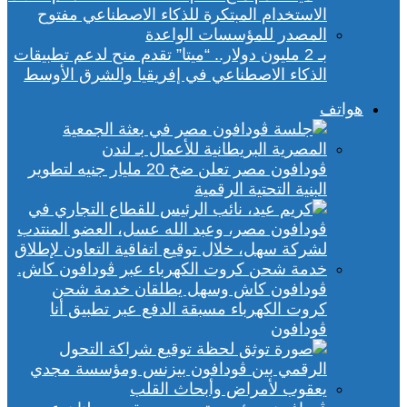
بـ 2 مليون دولار.. “ميتا” تقدم منح لدعم تطبيقات
الذكاء الاصطناعي في إفريقيا والشرق الأوسط
هواتف
ڤودافون مصر تعلن ضخ 20 مليار جنيه لتطوير
البنية التحتية الرقمية
ڤودافون كاش وسهل يطلقان خدمة شحن
كروت الكهرباء مسبقة الدفع عبر تطبيق أنا
ڤودافون