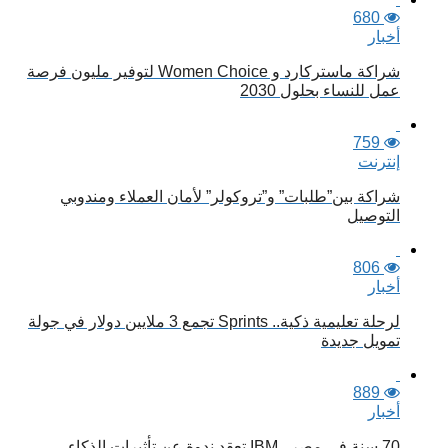
680
أخبار
شراكة ماستركارد و Women Choice لتوفير مليون فرصة
عمل للنساء بحلول 2030
759
إنترنت
شراكة بين”طلبات” و”تروكولر” لأمان العملاء ومندوبي
التوصيل
806
أخبار
لرحلة تعليمية ذكية.. Sprints تجمع 3 ملايين دولار في جولة
تمويل جديدة
889
أخبار
70 سنة في مصر.. IBM تعقد ندوة عن تأثيرات الذكاء