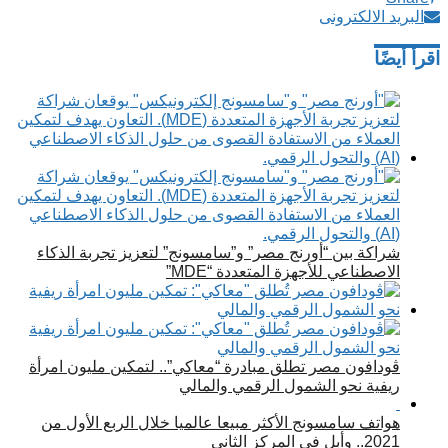
البريد الالكترونى
اقرأ أيضًا
شراكة بين “أورنج مصر” و”سامسونج” لتعزيز تجربة الذكاء
الاصطناعي للأجهزة المتعددة “MDE”
ڤودافون مصر تطلق مبادرة “معاكي”.. لتمكين مليون امرأة
ريفية نحو الشمول الرقمي والمالي
هواتف سامسونج الأكثر مبيعا عالميا خلال الربع الأول من
2021.. وأبل في المركز الثاني