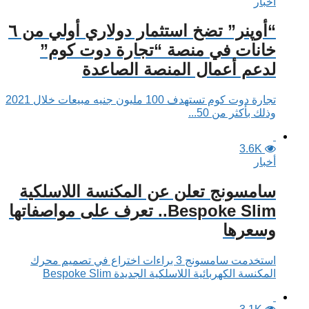
أخبار
“أوپنر” تضخ استثمار دولاري أولي من ٦
خانات في منصة “تجارة دوت كوم”
لدعم أعمال المنصة الصاعدة
تجارة دوت كوم تستهدف 100 مليون جنيه مبيعات خلال 2021
وذلك بأكثر من 50...
3.6K
أخبار
سامسونج تعلن عن المكنسة اللاسلكية
Bespoke Slim.. تعرف على مواصفاتها
وسعرها
استخدمت سامسونج 3 براءات اختراع في تصميم محرك
المكنسة الكهربائية اللاسلكية الجديدة Bespoke Slim