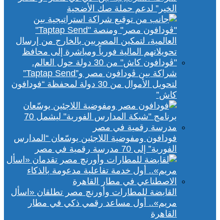
الخير” لدعم حملة صك الأضحية
شراكة بين ڤودافون مصر و”Taptap Send”
لتحويل الأموال من 30 دولة لمحفظة “فودافون
كاش”
فودافون ومفوضية اللاجئين يوسّعان “المدارس
الفورية” إلى 70 مدرسة رقمية في مصر
القابضة للمطارات وأورنچ مصر تطلقان «اسأل
مريم».. أول مساعد رقمي ذكي في مطار
القاهرة