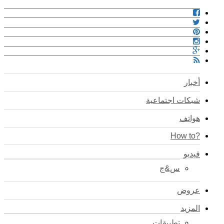
أخبار
شبكات اجتماعية
هواتف
?How to
فيديو
س&ج
عروض
المزيد
تطبيقات