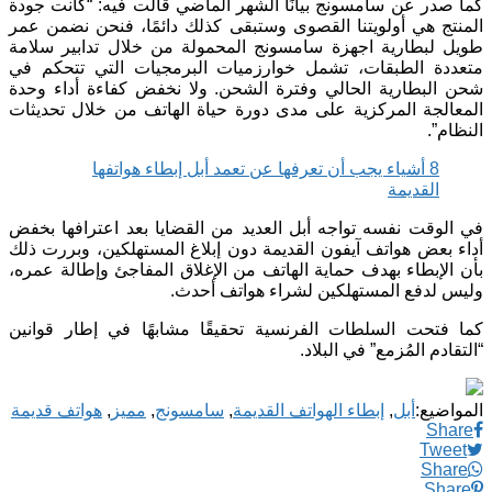
كما صدر عن سامسونج بيانًا الشهر الماضي قالت فيه: “كانت جودة
المنتج هي أولويتنا القصوى وستبقى كذلك دائمًا، فنحن نضمن عمر
طويل لبطارية اجهزة سامسونج المحمولة من خلال تدابير سلامة
متعددة الطبقات، تشمل خوارزميات البرمجيات التي تتحكم في
شحن البطارية الحالي وفترة الشحن. ولا نخفض كفاءة أداء وحدة
المعالجة المركزية على مدى دورة حياة الهاتف من خلال تحديثات
النظام”.
8 أشياء يجب أن تعرفها عن تعمد أبل إبطاء هواتفها
القديمة
في الوقت نفسه تواجه أبل العديد من القضايا بعد اعترافها بخفض
أداء بعض هواتف آيفون القديمة دون إبلاغ المستهلكين، وبررت ذلك
بأن الإبطاء بهدف حماية الهاتف من الإغلاق المفاجئ وإطالة عمره،
وليس لدفع المستهلكين لشراء هواتف أحدث.
كما فتحت السلطات الفرنسية تحقيقًا مشابهًا في إطار قوانين
“التقادم المُزمع” في البلاد.
المواضيع:
أبل
,
إبطاء الهواتف القديمة
,
سامسونج
,
مميز
,
هواتف قديمة
Share
Tweet
Share
Share