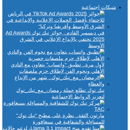
شبكات اجتماعية
في ديسمبر القادم.. جوائز تيك توك Ad Awards
2025 تحتفي بالإبداع الإعلاني في الشرق
الأوسط
لأول مرة.. تطبيق “واتساب” يتعاون مع النادي
الأهلي ونجوم الفن لإطلاق حزم ملصقات
تيك توك تطلع حملة رمضان_مع_تيك_توك
لتعزيز الروابط الاجتماعية
مارثون الثقة.. نظرة على مطبخ “تيك توك”
للمساءلة والشفافية في سنغافورة