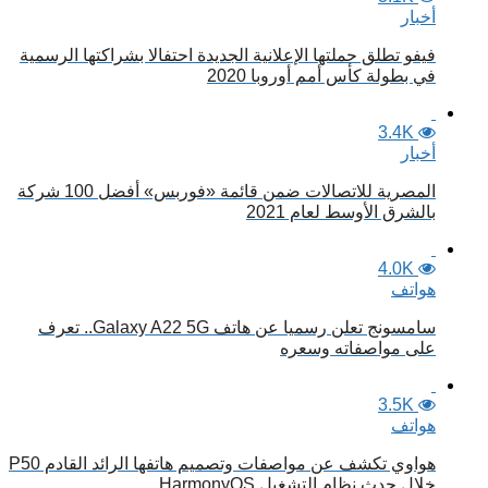
أخبار
فيفو تطلق حملتها الإعلانية الجديدة احتفالا بشراكتها الرسمية
في بطولة كأس أمم أوروبا 2020
3.4K
أخبار
المصرية للاتصالات ضمن قائمة «فوربس» أفضل 100 شركة
بالشرق الأوسط لعام 2021
4.0K
هواتف
سامسونج تعلن رسميا عن هاتف Galaxy A22 5G.. تعرف
على مواصفاته وسعره
3.5K
هواتف
هواوي تكشف عن مواصفات وتصميم هاتفها الرائد القادم P50
خلال حدث نظام التشغيل HarmonyOS