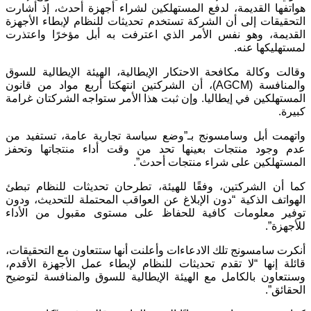
هواتفها القديمة، لدفع المستهلكين لشراء أجهزة أحدث، إذ أشارت
التحقيقات إلى أن الشركة تستخدم تحديثات للنظام لإبطاء الأجهزة
القديمة، وهو نفس الأمر الذي اعترفت به أبل مؤخرًا واعتذرت
لمستهليكها عنه.
وقالت وكالة مكافحة الاحتكار الإيطالية، الهيئة الإيطالية للسوق
والمنافسة (AGCM)، أن الشركتين انتهكتا أربع مواد من قانون
المستهلكين في إيطاليا. وإن ثبت هذا الأمر ستواجه الشركتان غرامة
كبيرة.
واتهمت أبل وسامسونج بـ”وضع سياسة تجارية عامة، تستفيد من
عدم وجود منتجات بعينها تحد من وقت أداء منتجاتها وتحفز
المستهلكين على شراء منتجات أحدث”.
كما أن الشركتين، وفقًا للهيئة، تطرحان تحديثات للنظام تبطئ
الهواتف الذكية “دون الإبلاغ عن العواقب المحتملة للتحديث، ودون
توفير معلومات كافية للحفاظ على مستوى مقبول من الأداء
للأجهزة”.
أنكرت سامسونج تلك الادعاءات وأعلنت أنها ستتعاون مع التحقيقات،
قائلة إنها “لا تقدم تحديثات للنظام لإبطاء عمل الأجهزة الأقدم،
وسنتعاون بالكامل مع الهيئة الإيطالية للسوق والمنافسة لتوضيح
الحقائق”.