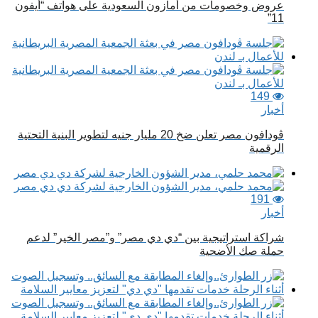
عروض وخصومات من أمازون السعودية على هواتف “أيفون
11”
149
أخبار
ڤودافون مصر تعلن ضخ 20 مليار جنيه لتطوير البنية التحتية
الرقمية
191
أخبار
شراكة استراتيجية بين “دي دي مصر” و”مصر الخير” لدعم
حملة صك الأضحية