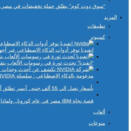
“سوق دوت كوم” يطلق حملة تخفيضات في مصر.. 
المزيد
تطبيقات
كمبيوتر
إنفيديا توفر أدوات الذكاء الاصطناعي عبر أجهزة الكمبيوتر ا
“إنفيديا” تحدث ثورة في رسومات الألعاب بتقنيات DLSS 4 و racing
مدعومة بالذكاء الاصطناعي : سلسلة NVIDIA الجديدة تفتح آفاقًا أوسع في عالم رسومات الكمبيوتر
بأسعار تصل الي 55 ألف جنيه.. آيسر تطلق أجهزة بريداتور لمحبي الألعاب
قصة نجاة IBM مصر في عام كورونا.. ولماذا يجب علينا أن نحسد موظفي الشركة؟
ألعاب
منوعات