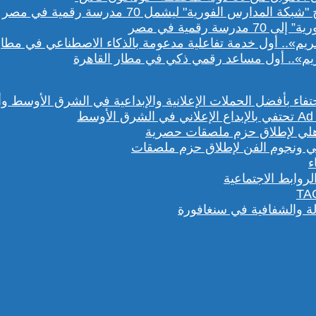
رقمية في مصر
يم».. أول مساعد رقمي ذكي في مطار القاهرة
هلي ونجوم الفن لإطلاق حزم ملصقات
روابط الاجتماعية
لة والشفافية في سنغافورة