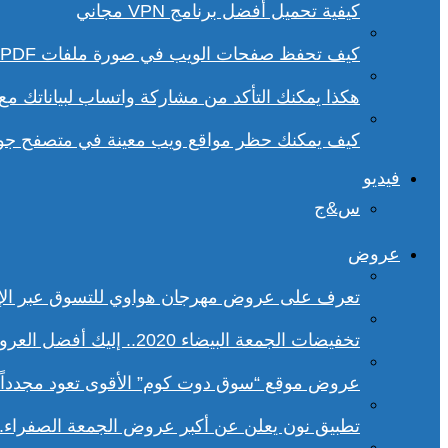
كيفية تحميل أفضل برنامج VPN مجاني
كيف تحفظ صفحات الويب في صورة ملفات PDF من داخل متصفح كروم؟
هكذا يمكنك التأكد من مشاركة واتساب لبياناتك م
كيف يمكنك حظر مواقع ويب معينة في متصفح ج
فيديو
س&ج
عروض
تعرف على عروض مهرجان هواوي للتسوق عبر الإ
تخفيضات الجمعة البيضاء 2020.. إليك أفضل العروض على هواتف سامسونج
عروض موقع “سوق دوت كوم” الأقوى تعود مجدداً.. تخفيضات حتى 70% خلا
تطبيق نون يعلن عن أكبر عروض الجمعة الصفراء.