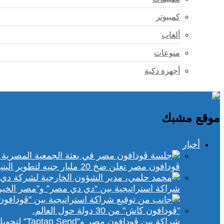
كمبيوتر
ألعاب
منوعات
أجهزة ذكية
موقع مشبك
أخبار
ڤودافون مصر تعلن ضخ 20 مليار جنيه لتطوير البنية التحتية الرقمية
شراكة استراتيجية بين “دي دي مصر” و”مصر الخير
شراكة بين ڤودافون مصر و”Taptap Send” لتحويل الأموال من 30 دولة لمحفظة “فودافون كاش”