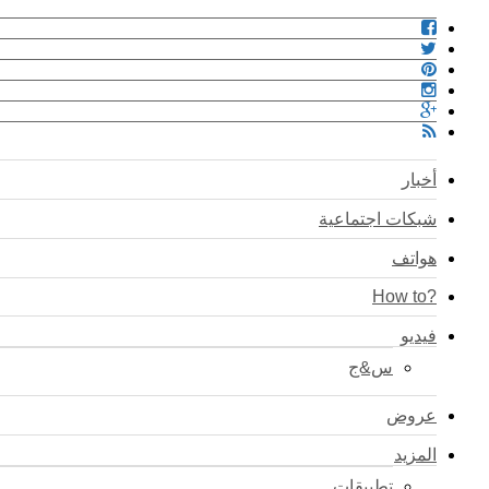
أخبار
شبكات اجتماعية
هواتف
?How to
فيديو
س&ج
عروض
المزيد
تطبيقات