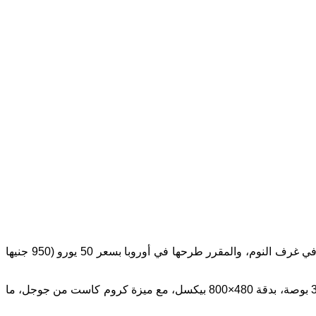
أعلنت شركة شاومي الصينية Xiaomi عن المنبه الذكي الجديد Mi المدعوم من جوجل، وهو عبارة عن شاشة ذكية صغيرة مخصصة للوضع في غرف النوم، والمقرر طرحها في أوروبا بسعر 50 يورو (950 جنيها
وتم الإعلان عن الشاشة الذكية الصغيرة خلال الإطلاق الأوروبي لهاتفي شاومي Redmi 9T وRedmi Note 9T، وهي شاشة ملونة بقياس 3,97 بوصة، بدقة 480×800 بيكسل، مع ميزة كروم كاست من جوجل، ما