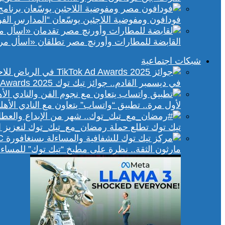
فودافون ومفوضية اللاجئين يوسّعان “المدارس الفورية” إلى 70 مدرسة 
القابضة للمطارات وأورنچ مصر تطلقان «اسأل مر
شبكات اجتماعية
في ديسمبر القادم.. جوائز تيك توك Ad Awards 2025 تحتفي بالإبداع الإعلاني في الشرق الأوسط
لأول مرة.. تطبيق “واتساب” يتعاون مع النادي الأ
تيك توك تطلع حملة رمضان_مع_تيك_توك لتعزيز ال
مارثون الثقة.. نظرة على مطبخ “تيك توك” للمساء