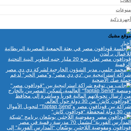
ألعاب
منوعات
أجهزة ذكية
موقع مشبك
أخبار
ڤودافون مصر تعلن ضخ 20 مليار جنيه لتطوير البنية التحتية
الرقمية
شراكة استراتيجية بين “دي دي مصر” و”مصر الخير” لدعم
حملة صك الأضحية
شراكة بين ڤودافون مصر و”Taptap Send” لتحويل الأموال
من 30 دولة لمحفظة “فودافون كاش”
فودافون ومفوضية اللاجئين يوسّعان “المدارس الفورية” إلى