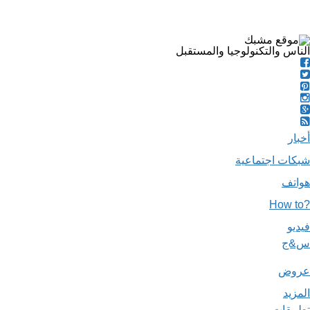
الناس والتكنولوجيا والمستقبل
أخبار
شبكات اجتماعية
هواتف
?How to
فيديو
س&ج
عروض
المزيد
تطبيقات