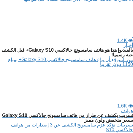
1.4K
أخبار
بالفيديو| هذا هو هاتف سامسونج جالاكسي Galaxy S10+ قبل الكشف
عنه رسميا!
من المتوقع أن يباع هاتف سامسونج جالاكسي Galaxy S10+ بمبلغ
1150 دولار تقريبا
1.6K
هواتف
تسريب يكشف عن طراز من هاتف سامسونج جالاكسي Galaxy S10
بسعر منخفض ولون مميز
تسريبات تؤكد عزم سامسونج الكشف عن 3 إصدارات من هواتف
جالاكسي S10