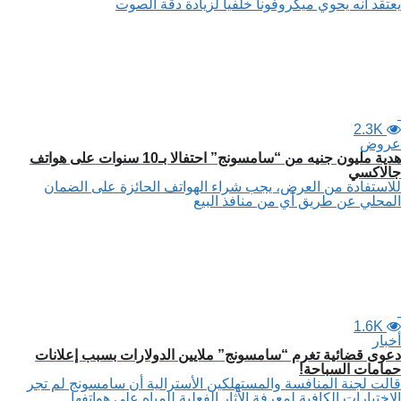
يعتقد أنه يحوي ميكروفونا خلفيا لزيادة دقة الصوت
2.3K
عروض
هدية مليون جنيه من “سامسونج” احتفالا بـ10 سنوات على هواتف
جالاكسي
للاستفادة من العرض، يجب شراء الهواتف الحائزة على الضمان
المحلي عن طريق أي من منافذ البيع
1.6K
أخبار
دعوى قضائية تغرم “سامسونج” ملايين الدولارات بسبب إعلانات
حمامات السباحة!
قالت لجنة المنافسة والمستهلكين الأسترالية أن سامسونج لم تجر
الاختبارات الكافية لمعرفة الآثار الفعلية للمياه على هواتفها