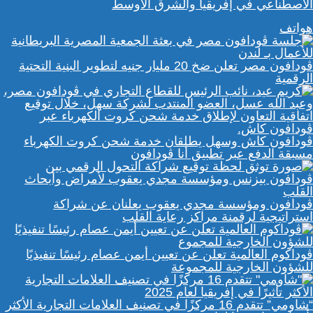
الاصطناعي في إفريقيا والشرق الأوسط
هواتف
ڤودافون مصر تعلن ضخ 20 مليار جنيه لتطوير البنية التحتية
الرقمية
ڤودافون كاش وسهل يطلقان خدمة شحن كروت الكهرباء
مسبقة الدفع عبر تطبيق أنا ڤودافون
ڤودافون ومؤسسة مجدي يعقوب يعلنان عن شراكة
استراتيجية لرقمنة مراكز رعاية القلب
ڤوداكوم العالمية تعلن عن تعيين أيمن عصام رئيسًا تنفيذيًا
للشؤون الخارجية للمجموعة
“شاومي” تتقدم 16 مركزًا في تصنيف العلامات التجارية الأكثر