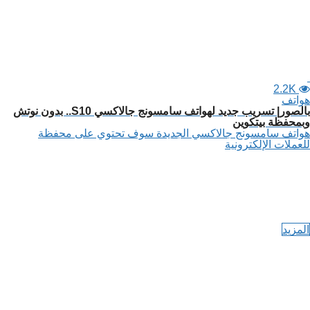
2.2K
هواتف
بالصور| تسريب جديد لهواتف سامسونج جالاكسي S10.. بدون نوتش
وبمحفظة بيتكوين
هواتف سامسونج جالاكسي الجديدة سوف تحتوي على محفظة
للعملات الإلكترونية
المزيد