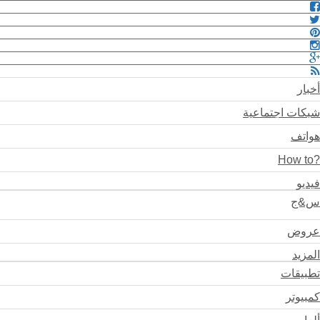
أخبار
شبكات اجتماعية
هواتف
?How to
فيديو
س&ج
عروض
المزيد
تطبيقات
كمبيوتر