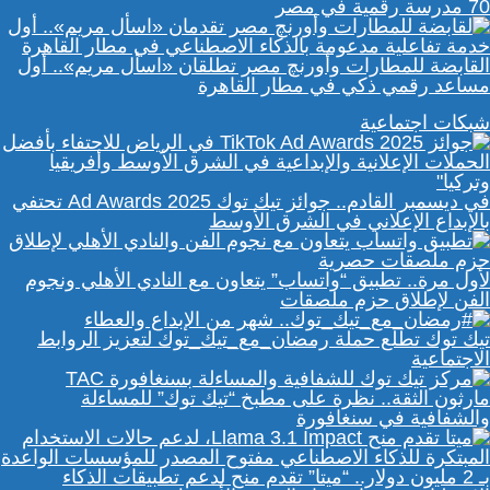
70 مدرسة رقمية في مصر
القابضة للمطارات وأورنچ مصر تطلقان «اسأل مريم».. أول
مساعد رقمي ذكي في مطار القاهرة
شبكات اجتماعية
في ديسمبر القادم.. جوائز تيك توك Ad Awards 2025 تحتفي
بالإبداع الإعلاني في الشرق الأوسط
لأول مرة.. تطبيق “واتساب” يتعاون مع النادي الأهلي ونجوم
الفن لإطلاق حزم ملصقات
تيك توك تطلع حملة رمضان_مع_تيك_توك لتعزيز الروابط
الاجتماعية
مارثون الثقة.. نظرة على مطبخ “تيك توك” للمساءلة
والشفافية في سنغافورة
بـ 2 مليون دولار.. “ميتا” تقدم منح لدعم تطبيقات الذكاء