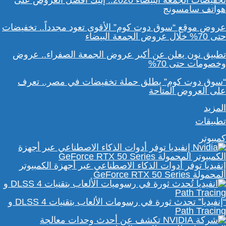
تخفيضات الجمعة البيضاء 2020.. إليك أفضل العروض على
هواتف سامسونج
عروض موقع “سوق دوت كوم” الأقوى تعود مجدداً.. تخفيضات
حتى 70% خلال عروض الجمعة البيضاء
تطبيق نون يعلن عن أكبر عروض الجمعة الصفراء.. عروض
وخصومات حتى 70%
“سوق دوت كوم” يطلق حملة تخفيضات في مصر.. تعرف
على العروض المتاحة
المزيد
تطبيقات
كمبيوتر
إنفيديا توفر أدوات الذكاء الاصطناعي عبر أجهزة الكمبيوتر
المحمولة GeForce RTX 50 Series
“إنفيديا” تحدث ثورة في رسومات الألعاب بتقنيات DLSS 4 و
Path Tracing