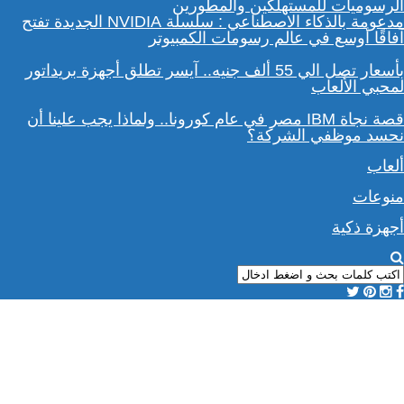
مدعومة بالذكاء الاصطناعي : سلسلة NVIDIA الجديدة تفتح
آفاقًا أوسع في عالم رسومات الكمبيوتر
بأسعار تصل الي 55 ألف جنيه.. آيسر تطلق أجهزة بريداتور
لمحبي الألعاب
قصة نجاة IBM مصر في عام كورونا.. ولماذا يجب علينا أن
نحسد موظفي الشركة؟
ألعاب
منوعات
أجهزة ذكية