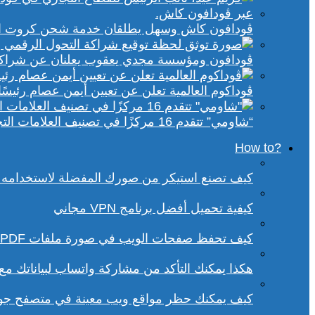
ڤودافون كاش وسهل يطلقان خدمة شحن كروت الكهر
ڤودافون ومؤسسة مجدي يعقوب يعلنان عن شراكة ا
ڤوداكوم العالمية تعلن عن تعيين أيمن عصام رئيسًا 
“شاومي” تتقدم 16 مركزًا في تصنيف العلامات التجارية الأكثر تأثيرًا في إفريقيا لعام 2025
?How to
كيف تصنع استيكر من صورك المفضلة لاستخدامه 
كيفية تحميل أفضل برنامج VPN مجاني
كيف تحفظ صفحات الويب في صورة ملفات PDF من داخل متصفح كروم؟
هكذا يمكنك التأكد من مشاركة واتساب لبياناتك م
كيف يمكنك حظر مواقع ويب معينة في متصفح ج