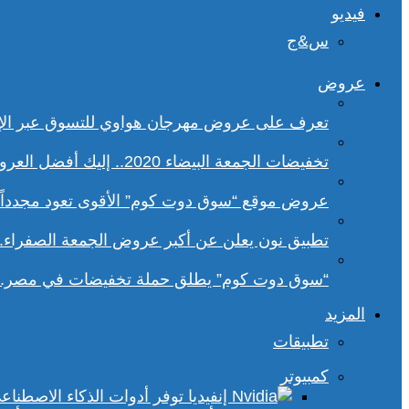
فيديو
س&ج
عروض
تعرف على عروض مهرجان هواوي للتسوق عبر الإ
تخفيضات الجمعة البيضاء 2020.. إليك أفضل العروض على هواتف سامسونج
عروض موقع “سوق دوت كوم” الأقوى تعود مجدداً.. تخفيضات حتى 70% خلا
تطبيق نون يعلن عن أكبر عروض الجمعة الصفراء.
“سوق دوت كوم” يطلق حملة تخفيضات في مصر.. 
المزيد
تطبيقات
كمبيوتر