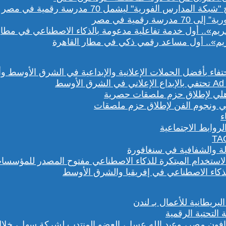
رقمية في مصر
يم».. أول مساعد رقمي ذكي في مطار القاهرة
هلي ونجوم الفن لإطلاق حزم ملصقات
روابط الاجتماعية
لة والشفافية في سنغافورة