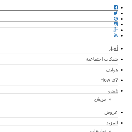
أخبار
شبكات اجتماعية
هواتف
?How to
فيديو
س&ج
عروض
المزيد
تطبيقات