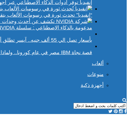
إنفيديا توفر أدوات الذكاء الاصطناعي عبر أجهزة الكمبيوتر ا
“إنفيديا” تحدث ثورة في رسومات الألعاب بتقنيات DLSS 4 و racing
مدعومة بالذكاء الاصطناعي : سلسلة NVIDIA الجديدة تفتح آفاقًا أوسع في عالم رسومات الكمبيوتر
بأسعار تصل الي 55 ألف جنيه.. آيسر تطلق أجهزة بريداتور لمحبي الألعاب
قصة نجاة IBM مصر في عام كورونا.. ولماذا يجب علينا أن نحسد موظفي الشركة؟
ألعاب
منوعات
أجهزة ذكية