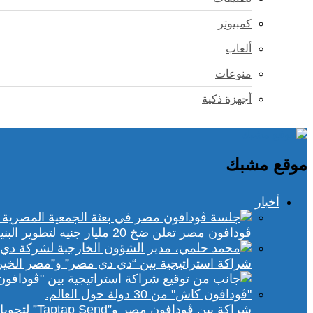
كمبيوتر
ألعاب
منوعات
أجهزة ذكية
موقع مشبك
أخبار
ڤودافون مصر تعلن ضخ 20 مليار جنيه لتطوير البنية التحتية الرقمية
شراكة استراتيجية بين “دي دي مصر” و”مصر الخير
شراكة بين ڤودافون مصر و”Taptap Send” لتحويل الأموال من 30 دولة لمحفظة “فودافون كاش”