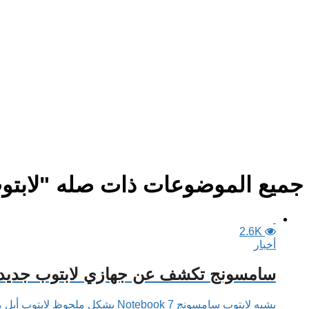
جميع الموضوعات ذات صله "لابت
2.6K
أخبار
سامسونج تكشف عن جهازي لابتوب جديدين بمقاس 
يشبه لابتوب سامسونج Notebook 7 بشكل ملحوظ لابتوب أبل ماكبوك برو