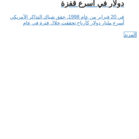
دولار في أسرع قفزة
في 20 فبراير من عام 1998، حقق شباك التذاكر الأمريكي
أسرع مليار دولار كأرباح تحققت خلال فترة في عام
المزيد