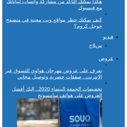
هكذا يمكنك التأكد من مشاركة واتساب لبياناتك
مع فيسبوك
كيف يمكنك حظر مواقع ويب معينة في متصفح
جوجل كروم؟
فيديو
س&ج
عروض
تعرف على عروض مهرجان هواوي للتسوق عبر
الإنترنت.. صفقات حصرية وتوصيل مجاني
تخفيضات الجمعة البيضاء 2020.. إليك أفضل
العروض على هواتف سامسونج