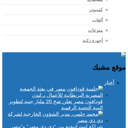
كمبيوتر
ألعاب
منوعات
أجهزة ذكية
موقع مشبك
أخبار
ڤودافون مصر تعلن ضخ 20 مليار جنيه لتطوير
البنية التحتية الرقمية
شراكة استراتيجية بين “دي دي مصر” و”مصر