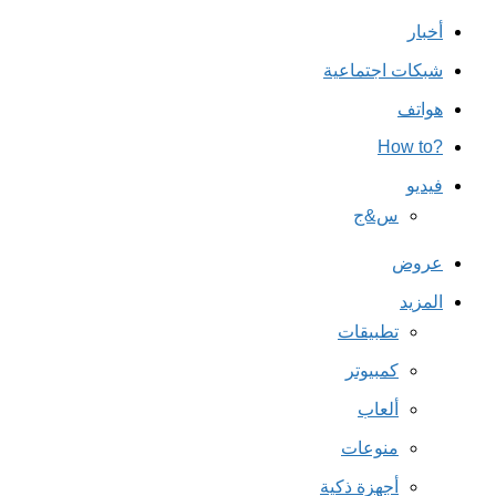
أخبار
شبكات اجتماعية
هواتف
?How to
فيديو
س&ج
عروض
المزيد
تطبيقات
كمبيوتر
ألعاب
منوعات
أجهزة ذكية