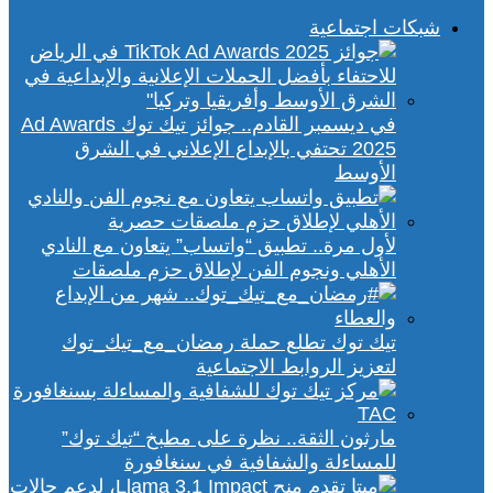
شبكات اجتماعية
في ديسمبر القادم.. جوائز تيك توك Ad Awards
2025 تحتفي بالإبداع الإعلاني في الشرق
الأوسط
لأول مرة.. تطبيق “واتساب” يتعاون مع النادي
الأهلي ونجوم الفن لإطلاق حزم ملصقات
تيك توك تطلع حملة رمضان_مع_تيك_توك
لتعزيز الروابط الاجتماعية
مارثون الثقة.. نظرة على مطبخ “تيك توك”
للمساءلة والشفافية في سنغافورة