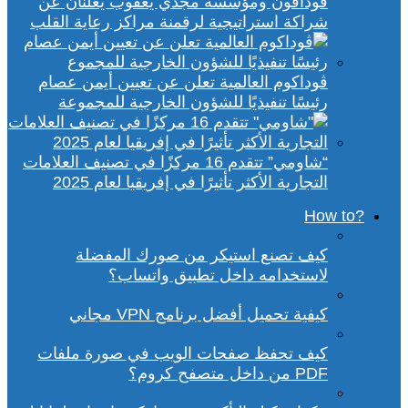
ڤودافون ومؤسسة مجدي يعقوب يعلنان عن
شراكة استراتيجية لرقمنة مراكز رعاية القلب
ڤوداكوم العالمية تعلن عن تعيين أيمن عصام
رئيسًا تنفيذيًا للشؤون الخارجية للمجموعة
“شاومي” تتقدم 16 مركزًا في تصنيف العلامات
التجارية الأكثر تأثيرًا في إفريقيا لعام 2025
?How to
كيف تصنع استيكر من صورك المفضلة
لاستخدامه داخل تطبيق واتساب؟
كيفية تحميل أفضل برنامج VPN مجاني
كيف تحفظ صفحات الويب في صورة ملفات
PDF من داخل متصفح كروم؟