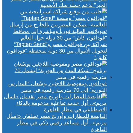
الخير” لدعم حملة صك الأضحية
شراكة بين ڤودافون مصر و”Taptap Send”
لتحويل الأموال من 30 دولة لمحفظة “فودافون
كاش”
فودافون ومفوضية اللاجئين يوسّعان “المدارس
الفورية” إلى 70 مدرسة رقمية في مصر
القابضة للمطارات وأورنچ مصر تطلقان «اسأل
مريم».. أول مساعد رقمي ذكي في مطار
القاهرة