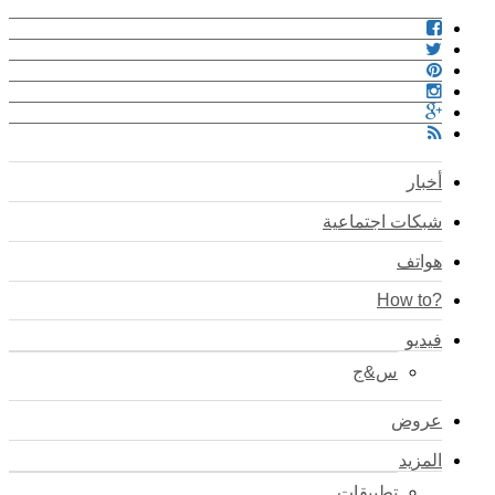
أخبار
شبكات اجتماعية
هواتف
?How to
فيديو
س&ج
عروض
المزيد
تطبيقات