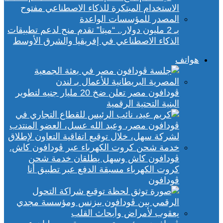
بـ 2 مليون دولار.. “ميتا” تقدم منح لدعم تطبيقات
الذكاء الاصطناعي في إفريقيا والشرق الأوسط
هواتف
ڤودافون مصر تعلن ضخ 20 مليار جنيه لتطوير
البنية التحتية الرقمية
ڤودافون كاش وسهل يطلقان خدمة شحن
كروت الكهرباء مسبقة الدفع عبر تطبيق أنا
ڤودافون