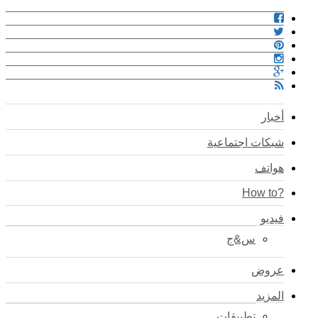
أخبار
شبكات اجتماعية
هواتف
?How to
فيديو
س&ج
عروض
المزيد
تطبيقات