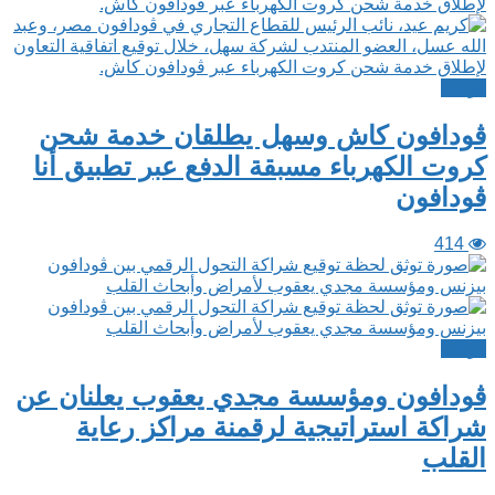
هواتف
ڤودافون كاش وسهل يطلقان خدمة شحن
كروت الكهرباء مسبقة الدفع عبر تطبيق أنا
ڤودافون
414
هواتف
ڤودافون ومؤسسة مجدي يعقوب يعلنان عن
شراكة استراتيجية لرقمنة مراكز رعاية
القلب