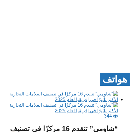
هواتف
344
“شاومي” تتقدم 16 مركزًا في تصنيف