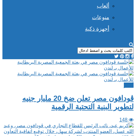
ألعاب
منوعات
أجهزة ذكية
أخبار
ڤودافون مصر تعلن ضخ 20 مليار جنيه
لتطوير البنية التحتية الرقمية
148