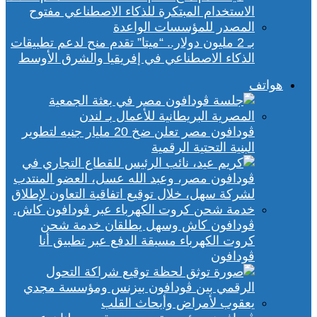
بـ 2 مليون دولار.. “ميتا” تقدم منح لدعم تطبيقات
الذكاء الاصطناعي في إفريقيا والشرق الأوسط
هواتف
ڤودافون مصر تعلن ضخ 20 مليار جنيه لتطوير
البنية التحتية الرقمية
ڤودافون كاش وسهل يطلقان خدمة شحن
كروت الكهرباء مسبقة الدفع عبر تطبيق أنا
ڤودافون