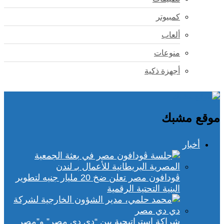
كمبيوتر
ألعاب
منوعات
أجهزة ذكية
موقع مشبك
أخبار
ڤودافون مصر تعلن ضخ 20 مليار جنيه لتطوير
البنية التحتية الرقمية
شراكة استراتيجية بين “دي دي مصر” و”مصر