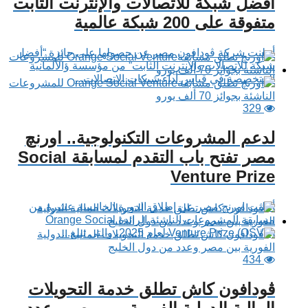
أفضل شبكة للاتصالات والإنترنت الثابت
متفوقة على 200 شبكة عالمية
أعلنت شركة ڤودافون مصر عن حصولها على جائزة “أفضل
شبكة للاتصالات والإنترنت الثابت” من مؤسسة ؤالألمانية
المتخصصة في قياس أداء شبكات الاتصالات...
329
لدعم المشروعات التكنولوجية.. اورنچ
مصر تفتح باب التقدم لمسابقة Social
Venture Prize
أعلنت اورنچ مصر عن إطلاق الدورة الخامسة عشرة من
مسابقة المشروعات الناشئة الرائدة Orange Social
Venture Prize (OSVP) لعام 2025، والتي تبلغ...
434
ڤودافون كاش تطلق خدمة التحويلات