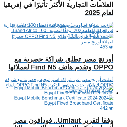
العلامات التجارية الأكثر تأثيرًا في إفريقيا
لعام 2025
أدرجت شركة “شاومي” ضمن قائمة أفضل 100 علامة تجارية
في إفريقيا لعام 2025، وفقًا لتصنيف Brand Africa 100،
حيث احتلت المرتبة الـ29،...
453
أورنچ مصر تطلق شراكة حصرية مع
OPPO وتقدم هاتف Find N5 لعملائها
أعلنت أورنچ مصر عن شراكة استراتيجية وحصرية مع شركة
OPPO لإطلاق أحدث هواتفها الذكية، OPPO Find N5، ليتاح
حصريًا لعملاء أورنچ مصر...
442
وفقا لتقرير Umlaut.. فودافون مصر