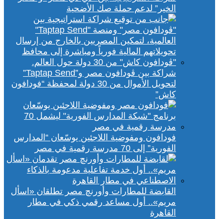
الخير” لدعم حملة صك الأضحية
شراكة بين ڤودافون مصر و”Taptap Send”
لتحويل الأموال من 30 دولة لمحفظة “فودافون
كاش”
فودافون ومفوضية اللاجئين يوسّعان “المدارس
الفورية” إلى 70 مدرسة رقمية في مصر
القابضة للمطارات وأورنچ مصر تطلقان «اسأل
مريم».. أول مساعد رقمي ذكي في مطار
القاهرة