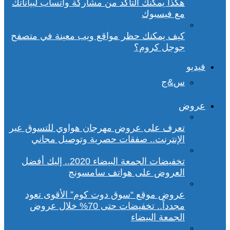
هكذا يمكنك التأكد من مشاركة واتساب لبياناتك
مع فيسبوك
كيف يمكنك حظر مواقع ويب معينة في متصفح
جوجل كروم؟
فيديو
س&ج
عروض
تعرف على عروض مهرجان هواوي للتسوق عبر
الإنترنت.. صفقات حصرية وتوصيل مجاني
تخفيضات الجمعة البيضاء 2020.. إليك أفضل
العروض على هواتف سامسونج
عروض موقع “سوق دوت كوم” الأقوى تعود
مجدداً.. تخفيضات حتى 70% خلال عروض
الجمعة البيضاء