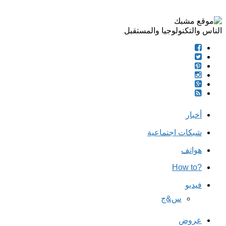
الناس والتكنولوجيا والمستقبل
أخبار
شبكات اجتماعية
هواتف
?How to
فيديو
س&ج
عروض