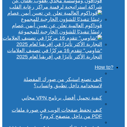
ڤودافون ومؤسسة مجدي يعقوب يعلنان عن
شراكة استراتيجية لرقمنة مراكز رعاية القلب
ڤوداكوم العالمية تعلن عن تعيين أيمن عصام
رئيسًا تنفيذيًا للشؤون الخارجية للمجموعة
“شاومي” تتقدم 16 مركزًا في تصنيف العلامات
التجارية الأكثر تأثيرًا في إفريقيا لعام 2025
?How to
كيف تصنع استيكر من صورك المفضلة
لاستخدامه داخل تطبيق واتساب؟
كيفية تحميل أفضل برنامج VPN مجاني
كيف تحفظ صفحات الويب في صورة ملفات
PDF من داخل متصفح كروم؟