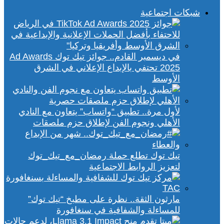
شبكات اجتماعية
في ديسمبر القادم.. جوائز تيك توك Ad Awards
2025 تحتفي بالإبداع الإعلاني في الشرق
الأوسط
لأول مرة.. تطبيق “واتساب” يتعاون مع النادي
الأهلي ونجوم الفن لإطلاق حزم ملصقات
تيك توك تطلع حملة رمضان_مع_تيك_توك
لتعزيز الروابط الاجتماعية
مارثون الثقة.. نظرة على مطبخ “تيك توك”
للمساءلة والشفافية في سنغافورة