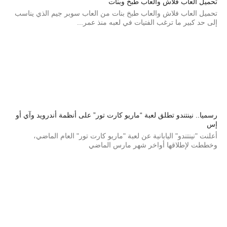
تحميل العاب فلاش والعاب طبخ وبنات
تحميل العاب فلاش والعاب طبخ بنات من العاب سوبر جيم الذي يناسب
إلى حد كبير ما ترغب الفتيات في لعبه منذ عمر...
رسميا.. نينتندو تطلق لعبة “ماريو كارت تور” على أنظمة أندرويد وآي أو
إس
أعلنت "نينتندو" اليابانية عن لعبة "ماريو كارت تور" العام الماضي،
وخططت لإطلاقها أواخر شهر مارس الماضي