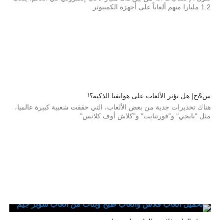
1.2 مليارا منهم ألعاباً على أجهزة الكمبيوتر
س&ج| هل تؤثر الألعاب على هواتفنا الذكية؟!
هناك تحذيرات جدية من بعض الألعاب، التي حققت شعبية كبيرة عالميا،
مثل "بابجي" و"فورتنايت" و"كلاش أوف كلانس"