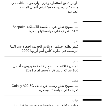
“أوپنر” تضخ استثمار دولاري أولي من ٦ خانات في
منصة “تجارة دوت كوم” لدعم أعمال المنصة
الصاعدة
أخبار
سامسونج تعلن عن المكنسة اللاسلكية Bespoke
Slim.. تعرف على مواصفاتها وسعرها
أخبار
فيفو تطلق حملتها الإعلانية الجديدة احتفالا بشراكتها
الرسمية في بطولة كأس أمم أوروبا 2020
أخبار
المصرية للاتصالات ضمن قائمة «فوربس» أفضل
100 شركة بالشرق الأوسط لعام 2021
هواتف
سامسونج تعلن رسميا عن هاتف Galaxy A22 5G..
تعرف على مواصفاته وسعره
هواتف
هواوي تكشف عن مواصفات وتصميم هاتفها الرائد