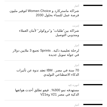
أخبار
شراكة ماستركارد و Women Choice لتوفير مليون
فرصة عمل للنساء بحلول 2030
إنترنت
شراكة بين”طلبات” و”تروكولر” لأمان العملاء
ومندوبي التوصيل
أخبار
لرحلة تعليمية ذكية.. Sprints تجمع 3 ملايين دولار
في جولة تمويل جديدة
أخبار
70 سنة في مصر.. IBM تعقد ندوة عن تأثيرات
الذكاء الاصطناعي التوليدي
أجهزة ذكية
مستهدفه نمو 300%.. فيفو تطلق أحدث هواتفها
الذكية في مصر V21 وV21e
أخبار