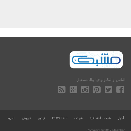
الناس والتكنولوجيا والمستقبل
أخبار
شبكات اجتماعية
هواتف
?HOW TO
فيديو
عروض
المزيد
Copyright © 2017 Mashbac