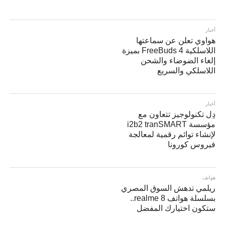
أخبار
هواوي تعلن عن سماعتها
اللاسلكية FreeBuds 4 بميزة
إلغاء الضوضاء والشحن
اللاسلكي والسريع
أخبار
دِل تكنولوجيز تتعاون مع
مؤسسة i2b2 tranSMART
لإنشاء توائم رقمية لمعالجة
فيروس كورونا
هواتف
ريلمي تدهش السوق المصري
بسلسلة هواتف realme 8..
ستكون اختيارك المفضل