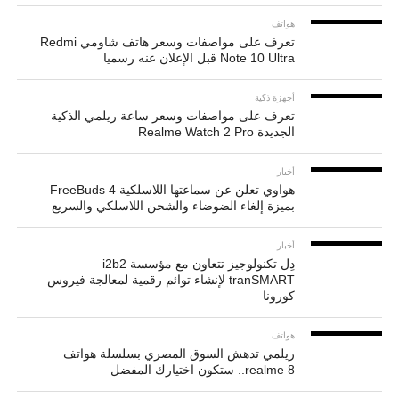
هواتف
تعرف على مواصفات وسعر هاتف شاومي Redmi
Note 10 Ultra قبل الإعلان عنه رسميا
أجهزة ذكية
تعرف على مواصفات وسعر ساعة ريلمي الذكية
الجديدة Realme Watch 2 Pro
أخبار
هواوي تعلن عن سماعتها اللاسلكية FreeBuds 4
بميزة إلغاء الضوضاء والشحن اللاسلكي والسريع
أخبار
دِل تكنولوجيز تتعاون مع مؤسسة i2b2
tranSMART لإنشاء توائم رقمية لمعالجة فيروس
كورونا
هواتف
ريلمي تدهش السوق المصري بسلسلة هواتف
realme 8.. ستكون اختيارك المفضل