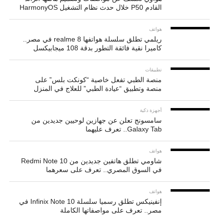
القادم P50 خلال حدث نظام التشغيل HarmonyOS
هواتف
ريلمي تطلق سلسلة هواتفها realme 8 في مصر..
كاميرا نقية فائقة التطور بدقة 108 ميجابيكسل
تطبيقات
منصة الطبي تفعل خاصية “كونكت بلس” على
منصة وتطبيق “عيادة الطبي” للعلاج في المنزل
أجهزة ذكية
سامسونج تعلن عن جهازين لوحيين جديدين من
Galaxy Tab.. تعرف عليهما
هواتف
شاومي تطلق هاتفين جديدين من Redmi Note 10
في السوق المصري.. تعرف على سعرهما
هواتف
إنفينيكس تطلق رسميا سلسلة Infinix Note 10 في
مصر.. تعرف على مواصفاتها الكاملة