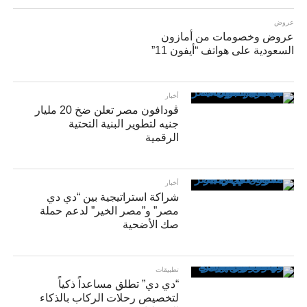
عروض
عروض وخصومات من أمازون
السعودية على هواتف “أيفون 11”
أخبار
ڤودافون مصر تعلن ضخ 20 مليار
جنيه لتطوير البنية التحتية
الرقمية
أخبار
شراكة استراتيجية بين “دي دي
مصر” و”مصر الخير” لدعم حملة
صك الأضحية
تطبيقات
“دي دي” تطلق مساعداً ذكياً
لتخصيص رحلات الركاب بالذكاء