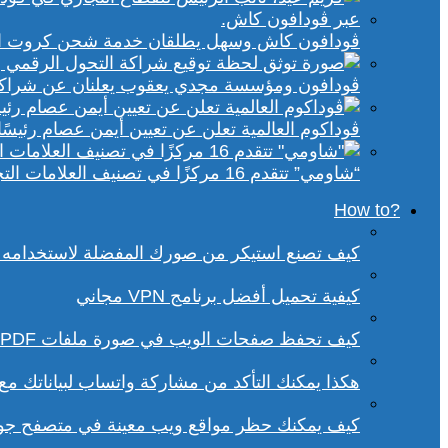
ڤودافون كاش وسهل يطلقان خدمة شحن كروت الكهر
ڤودافون ومؤسسة مجدي يعقوب يعلنان عن شراكة ا
ڤوداكوم العالمية تعلن عن تعيين أيمن عصام رئيسًا 
“شاومي” تتقدم 16 مركزًا في تصنيف العلامات التجارية الأكثر تأثيرًا في إفريقيا لعام 2025
?How to
كيف تصنع استيكر من صورك المفضلة لاستخدامه 
كيفية تحميل أفضل برنامج VPN مجاني
كيف تحفظ صفحات الويب في صورة ملفات PDF من داخل متصفح كروم؟
هكذا يمكنك التأكد من مشاركة واتساب لبياناتك م
كيف يمكنك حظر مواقع ويب معينة في متصفح ج