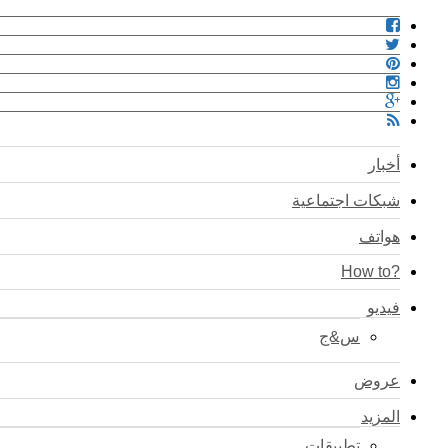
أخبار
شبكات اجتماعية
هواتف
?How to
فيديو
س&ج
عروض
المزيد
تطبيقات