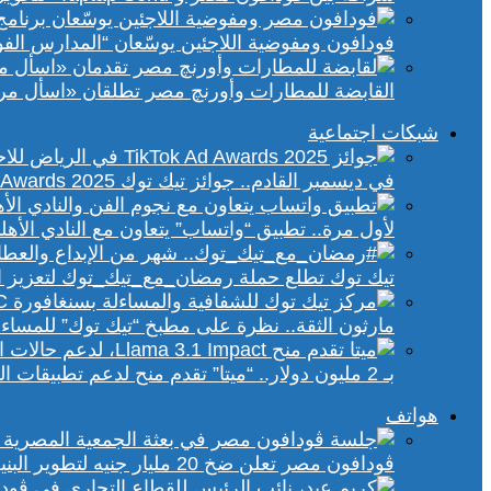
فودافون ومفوضية اللاجئين يوسّعان “المدارس الفورية” إلى 70 مدرسة 
القابضة للمطارات وأورنچ مصر تطلقان «اسأل مر
شبكات اجتماعية
في ديسمبر القادم.. جوائز تيك توك Ad Awards 2025 تحتفي بالإبداع الإعلاني في الشرق الأوسط
لأول مرة.. تطبيق “واتساب” يتعاون مع النادي الأ
تيك توك تطلع حملة رمضان_مع_تيك_توك لتعزيز ال
مارثون الثقة.. نظرة على مطبخ “تيك توك” للمساء
بـ 2 مليون دولار.. “ميتا” تقدم منح لدعم تطبيقات الذكاء الاصطناعي في إفريقيا والشرق الأوسط
هواتف
ڤودافون مصر تعلن ضخ 20 مليار جنيه لتطوير البنية التحتية الرقمية