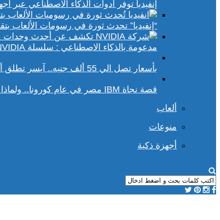
إنفيديا توفر أدوات الذكاء الاصطناعي عبر أجهزة الكمبيوتر ا
“إنفيديا” تحدث ثورة في رسومات الألعاب بتقنيات DLSS 4 و racing
مدعومة بالذكاء الاصطناعي : سلسلة NVIDIA الجديدة تفتح آفاقًا أوسع في عالم رسومات الكمبيوتر
بأسعار تصل الي 55 ألف جنيه.. آيسر تطلق أجهزة بريداتور لمحبي الألعاب
قصة نجاة IBM مصر في عام كورونا.. ولماذا يجب علينا أن نحسد موظفي الشركة؟
ألعاب
منوعات
أجهزة ذكية