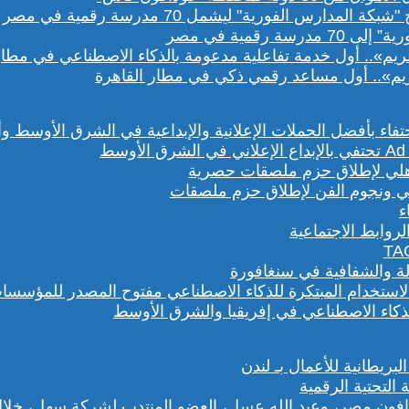
رقمية في مصر
يم».. أول مساعد رقمي ذكي في مطار القاهرة
هلي ونجوم الفن لإطلاق حزم ملصقات
روابط الاجتماعية
لة والشفافية في سنغافورة