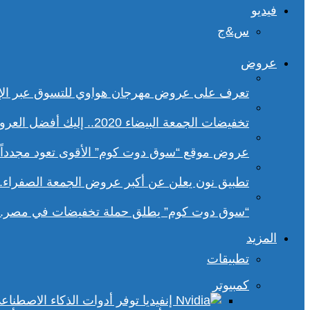
فيديو
س&ج
عروض
تعرف على عروض مهرجان هواوي للتسوق عبر الإ
تخفيضات الجمعة البيضاء 2020.. إليك أفضل العروض على هواتف سامسونج
عروض موقع “سوق دوت كوم” الأقوى تعود مجدداً.. تخفيضات حتى 70% خلا
تطبيق نون يعلن عن أكبر عروض الجمعة الصفراء.
“سوق دوت كوم” يطلق حملة تخفيضات في مصر.. 
المزيد
تطبيقات
كمبيوتر