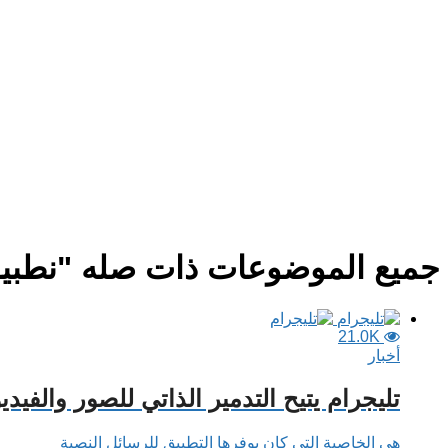
جميع الموضوعات ذات صله "نطبي
21.0K
أخبار
تليجرام يتيح التدمير الذاتي للصور والفيد
هي الخاصية التي كان يوفرها التطبيق للرسائل النصية