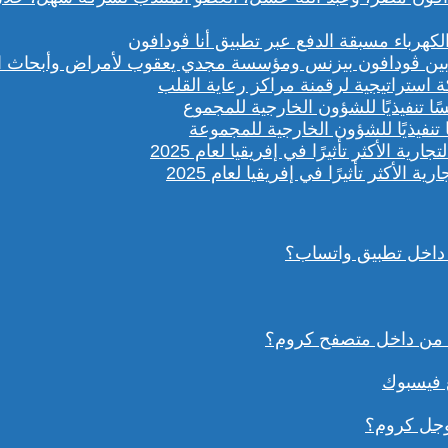
باء مسبقة الدفع عبر تطبيق أنا ڤودافون
ستراتيجية لرقمنة مراكز رعاية القلب
تنفيذيًا للشؤون الخارجية للمجموعة
داخل تطبيق واتساب؟
ع فيسبوك
وجل كروم؟