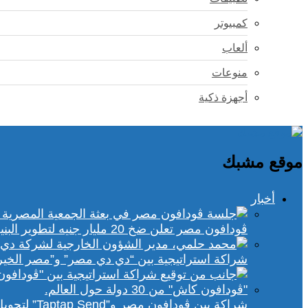
كمبيوتر
ألعاب
منوعات
أجهزة ذكية
موقع مشبك
أخبار
ڤودافون مصر تعلن ضخ 20 مليار جنيه لتطوير البنية التحتية الرقمية
شراكة استراتيجية بين “دي دي مصر” و”مصر الخير
شراكة بين ڤودافون مصر و”Taptap Send” لتحويل الأموال من 30 دولة لمحفظة “فودافون كاش”