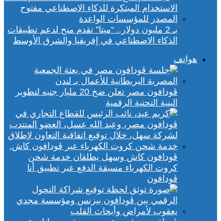
بـ 2 مليون دولار.. “ميتا” تقدم منح لدعم تطبيقات
الذكاء الاصطناعي في إفريقيا والشرق الأوسط
هواتف
ڤودافون مصر تعلن ضخ 20 مليار جنيه لتطوير
البنية التحتية الرقمية
ڤودافون كاش وسهل يطلقان خدمة شحن
كروت الكهرباء مسبقة الدفع عبر تطبيق أنا
ڤودافون