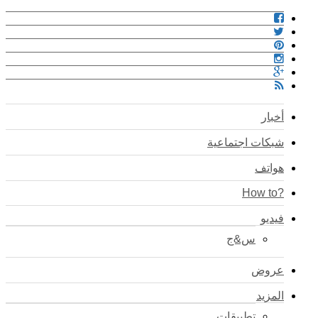
أخبار
شبكات اجتماعية
هواتف
?How to
فيديو
س&ج
عروض
المزيد
تطبيقات