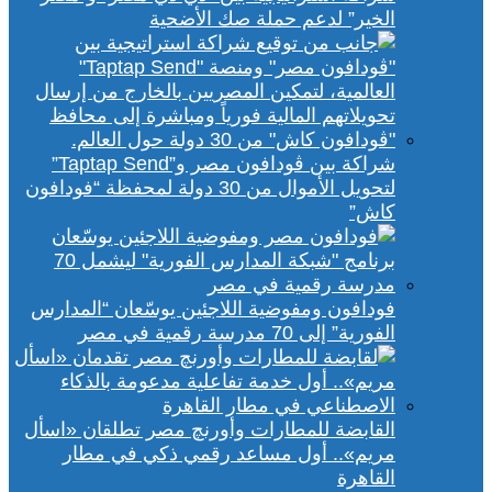
الخير” لدعم حملة صك الأضحية
شراكة بين ڤودافون مصر و”Taptap Send”
لتحويل الأموال من 30 دولة لمحفظة “فودافون
كاش”
فودافون ومفوضية اللاجئين يوسّعان “المدارس
الفورية” إلى 70 مدرسة رقمية في مصر
القابضة للمطارات وأورنچ مصر تطلقان «اسأل
مريم».. أول مساعد رقمي ذكي في مطار
القاهرة