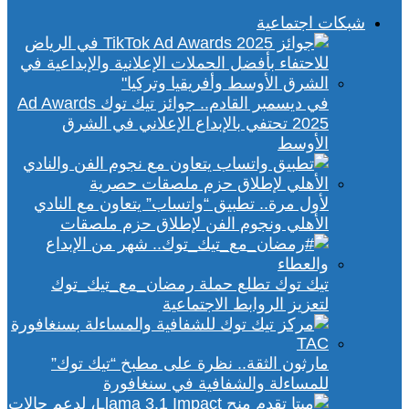
شبكات اجتماعية
في ديسمبر القادم.. جوائز تيك توك Ad Awards
2025 تحتفي بالإبداع الإعلاني في الشرق
الأوسط
لأول مرة.. تطبيق “واتساب” يتعاون مع النادي
الأهلي ونجوم الفن لإطلاق حزم ملصقات
تيك توك تطلع حملة رمضان_مع_تيك_توك
لتعزيز الروابط الاجتماعية
مارثون الثقة.. نظرة على مطبخ “تيك توك”
للمساءلة والشفافية في سنغافورة