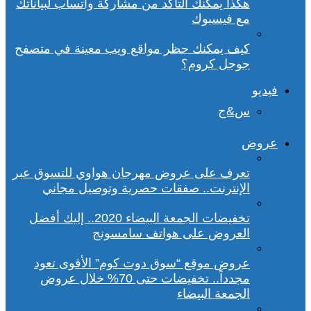
هكذا يمكنك التأكد من مشاركة واتساب لبياناتك
مع فيسبوك
كيف يمكنك حظر مواقع ويب معينة في متصفح
جوجل كروم؟
فيديو
س&ج
عروض
تعرف على عروض مهرجان هواوي للتسوق عبر
الإنترنت.. صفقات حصرية وتوصيل مجاني
تخفيضات الجمعة البيضاء 2020.. إليك أفضل
العروض على هواتف سامسونج
عروض موقع “سوق دوت كوم” الأقوى تعود
مجدداً.. تخفيضات حتى 70% خلال عروض
الجمعة البيضاء