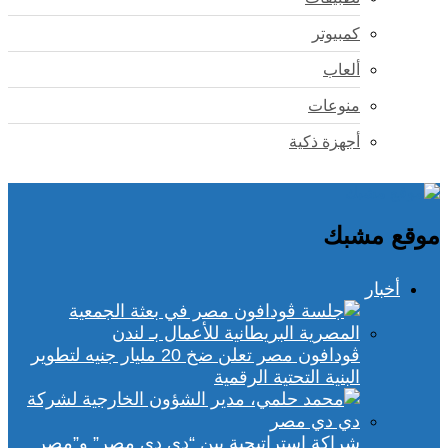
كمبيوتر
ألعاب
منوعات
أجهزة ذكية
موقع مشبك
أخبار
ڤودافون مصر تعلن ضخ 20 مليار جنيه لتطوير
البنية التحتية الرقمية
شراكة استراتيجية بين “دي دي مصر” و”مصر