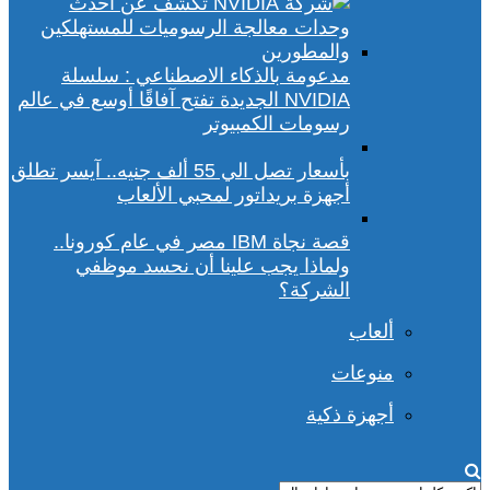
مدعومة بالذكاء الاصطناعي : سلسلة
NVIDIA الجديدة تفتح آفاقًا أوسع في عالم
رسومات الكمبيوتر
بأسعار تصل الي 55 ألف جنيه.. آيسر تطلق
أجهزة بريداتور لمحبي الألعاب
قصة نجاة IBM مصر في عام كورونا..
ولماذا يجب علينا أن نحسد موظفي
الشركة؟
ألعاب
منوعات
أجهزة ذكية