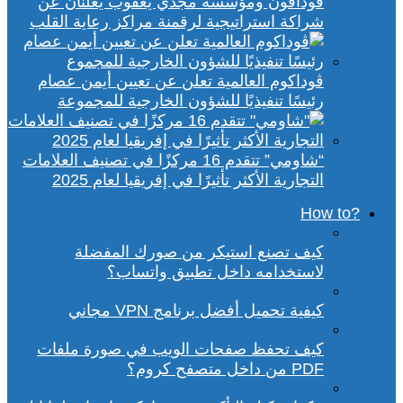
ڤودافون ومؤسسة مجدي يعقوب يعلنان عن
شراكة استراتيجية لرقمنة مراكز رعاية القلب
ڤوداكوم العالمية تعلن عن تعيين أيمن عصام
رئيسًا تنفيذيًا للشؤون الخارجية للمجموعة
“شاومي” تتقدم 16 مركزًا في تصنيف العلامات
التجارية الأكثر تأثيرًا في إفريقيا لعام 2025
?How to
كيف تصنع استيكر من صورك المفضلة
لاستخدامه داخل تطبيق واتساب؟
كيفية تحميل أفضل برنامج VPN مجاني
كيف تحفظ صفحات الويب في صورة ملفات
PDF من داخل متصفح كروم؟