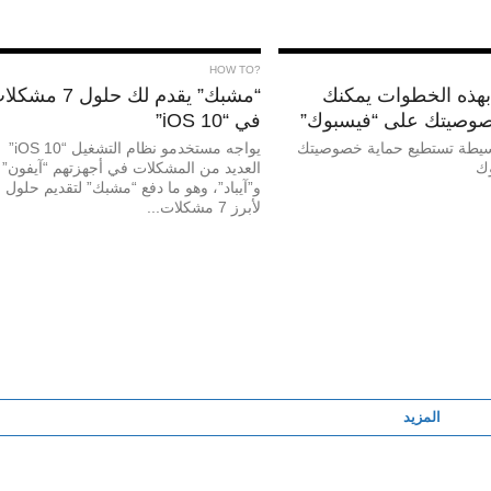
?HOW TO
بهذه الخطوات يمكنك
“مشبك” يقدم لك حلول 7 مش
صوصيتك على “فيسبوك”
في “iOS 10”
يطة تستطيع حماية خصوصيتك
يواجه مستخدمو نظام التشغيل “iOS 10”
ك
العديد من المشكلات في أجهزتهم “آيفون”
و”آيباد”، وهو ما دفع “مشبك” لتقديم حلول
لأبرز 7 مشكلات...
المزيد