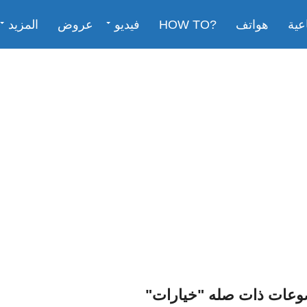
عية
هواتف
?HOW TO
فيديو
عروض
المزيد
وعات ذات صله "خيارات"