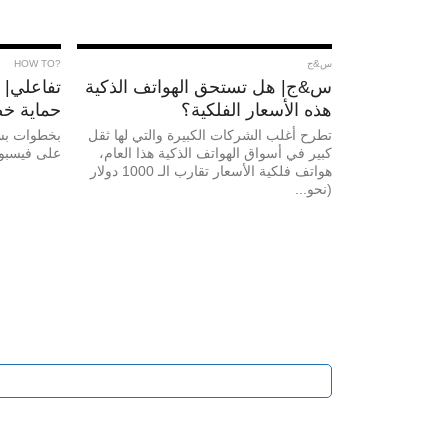
س&ج
?HOW TO
س&ج| هل تستحق الهواتف الذكية
تفاعلي| 
هذه الأسعار الفلكية؟
حماية خ
تطرح أغلب الشركات الكبيرة والتي لها ثقل
بخطوات بس
كبير في أسواق الهواتف الذكية هذا العام،
على فيسبو
هواتف فلكية الأسعار تقارب الـ 1000 دولار
(نحو...