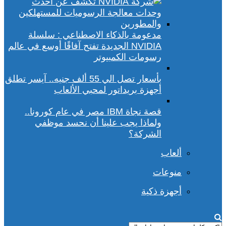
مدعومة بالذكاء الاصطناعي : سلسلة
NVIDIA الجديدة تفتح آفاقًا أوسع في عالم
رسومات الكمبيوتر
بأسعار تصل الي 55 ألف جنيه.. آيسر تطلق
أجهزة بريداتور لمحبي الألعاب
قصة نجاة IBM مصر في عام كورونا..
ولماذا يجب علينا أن نحسد موظفي
الشركة؟
ألعاب
منوعات
أجهزة ذكية