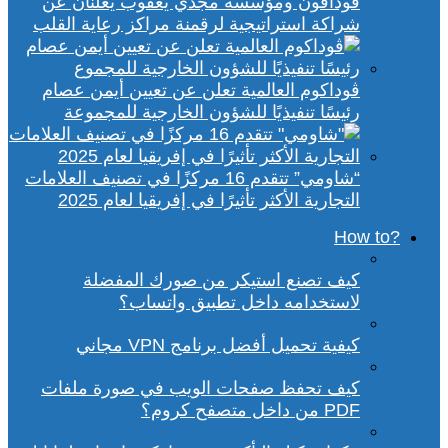
ڤودافون ومؤسسة مجدي يعقوب يعلنان عن
شراكة استراتيجية لرقمنة مراكز رعاية القلب
ڤوداكوم العالمية تعلن عن تعيين أيمن عصام
رئيسًا تنفيذيًا للشؤون الخارجية للمجموعة
“شاومي” تتقدم 16 مركزًا في تصنيف العلامات
التجارية الأكثر تأثيرًا في إفريقيا لعام 2025
?How to
كيف تصنع استيكر من صورك المفضلة
لاستخدامه داخل تطبيق واتساب؟
كيفية تحميل أفضل برنامج VPN مجاني
كيف تحفظ صفحات الويب في صورة ملفات
PDF من داخل متصفح كروم؟