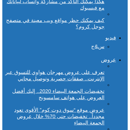
هكذا يمكنك التأكد من مشاركة واتساب لبياناتك
مع فيسبوك
كيف يمكنك حظر مواقع ويب معينة في متصفح
جوجل كروم؟
فيديو
س&ج
عروض
تعرف على عروض مهرجان هواوي للتسوق عبر
الإنترنت.. صفقات حصرية وتوصيل مجاني
تخفيضات الجمعة البيضاء 2020.. إليك أفضل
العروض على هواتف سامسونج
عروض موقع “سوق دوت كوم” الأقوى تعود
مجدداً.. تخفيضات حتى 70% خلال عروض
الجمعة البيضاء