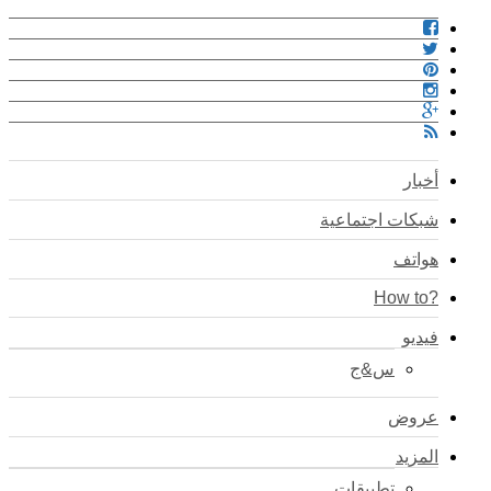
أخبار
شبكات اجتماعية
هواتف
?How to
فيديو
س&ج
عروض
المزيد
تطبيقات