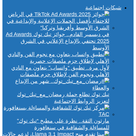
شبكات اجتماعية
في ديسمبر القادم.. جوائز تيك توك Ad Awards
2025 تحتفي بالإبداع الإعلاني في الشرق
الأوسط
لأول مرة.. تطبيق “واتساب” يتعاون مع النادي
الأهلي ونجوم الفن لإطلاق حزم ملصقات
تيك توك تطلع حملة رمضان_مع_تيك_توك
لتعزيز الروابط الاجتماعية
مارثون الثقة.. نظرة على مطبخ “تيك توك”
للمساءلة والشفافية في سنغافورة