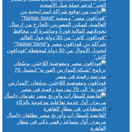
الخير” لدعم حملة صك الأضحية
شراكة بين ڤودافون مصر و”Taptap Send”
لتحويل الأموال من 30 دولة لمحفظة “فودافون
كاش”
فودافون ومفوضية اللاجئين يوسّعان “المدارس
الفورية” إلى 70 مدرسة رقمية في مصر
القابضة للمطارات وأورنچ مصر تطلقان «اسأل
مريم».. أول مساعد رقمي ذكي في مطار
القاهرة