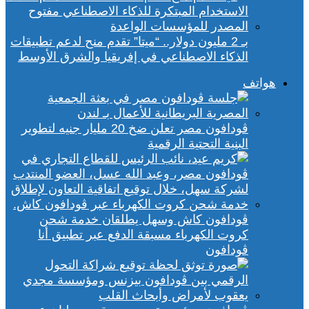
بـ 2 مليون دولار.. “ميتا” تقدم منح لدعم تطبيقات
الذكاء الاصطناعي في إفريقيا والشرق الأوسط
هواتف
ڤودافون مصر تعلن ضخ 20 مليار جنيه لتطوير
البنية التحتية الرقمية
ڤودافون كاش وسهل يطلقان خدمة شحن
كروت الكهرباء مسبقة الدفع عبر تطبيق أنا
ڤودافون