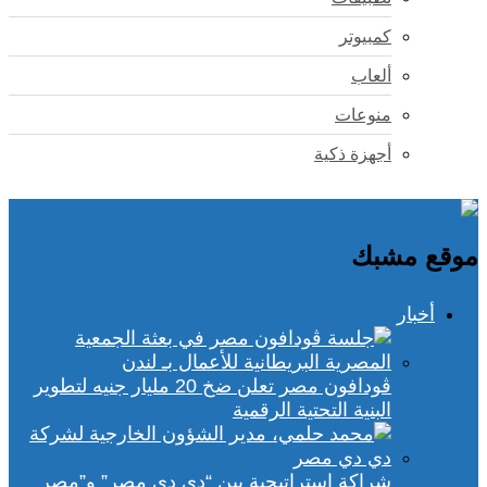
كمبيوتر
ألعاب
منوعات
أجهزة ذكية
موقع مشبك
أخبار
ڤودافون مصر تعلن ضخ 20 مليار جنيه لتطوير
البنية التحتية الرقمية
شراكة استراتيجية بين “دي دي مصر” و”مصر