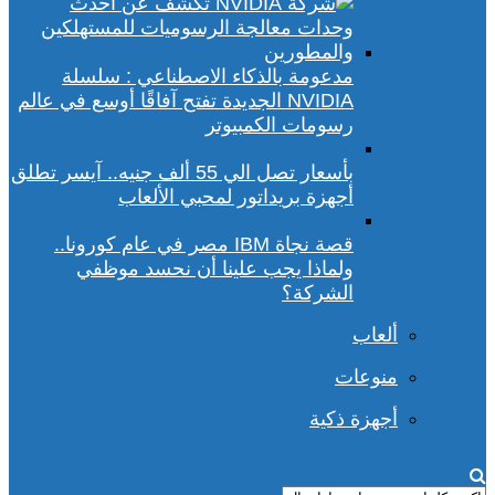
مدعومة بالذكاء الاصطناعي : سلسلة
NVIDIA الجديدة تفتح آفاقًا أوسع في عالم
رسومات الكمبيوتر
بأسعار تصل الي 55 ألف جنيه.. آيسر تطلق
أجهزة بريداتور لمحبي الألعاب
قصة نجاة IBM مصر في عام كورونا..
ولماذا يجب علينا أن نحسد موظفي
الشركة؟
ألعاب
منوعات
أجهزة ذكية