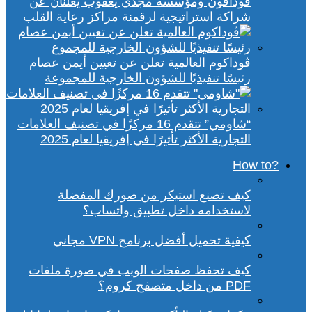
ڤودافون ومؤسسة مجدي يعقوب يعلنان عن
شراكة استراتيجية لرقمنة مراكز رعاية القلب
ڤوداكوم العالمية تعلن عن تعيين أيمن عصام
رئيسًا تنفيذيًا للشؤون الخارجية للمجموعة
“شاومي” تتقدم 16 مركزًا في تصنيف العلامات
التجارية الأكثر تأثيرًا في إفريقيا لعام 2025
?How to
كيف تصنع استيكر من صورك المفضلة
لاستخدامه داخل تطبيق واتساب؟
كيفية تحميل أفضل برنامج VPN مجاني
كيف تحفظ صفحات الويب في صورة ملفات
PDF من داخل متصفح كروم؟