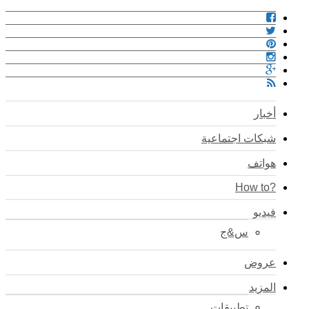
أخبار
شبكات اجتماعية
هواتف
?How to
فيديو
س&ج
عروض
المزيد
تطبيقات