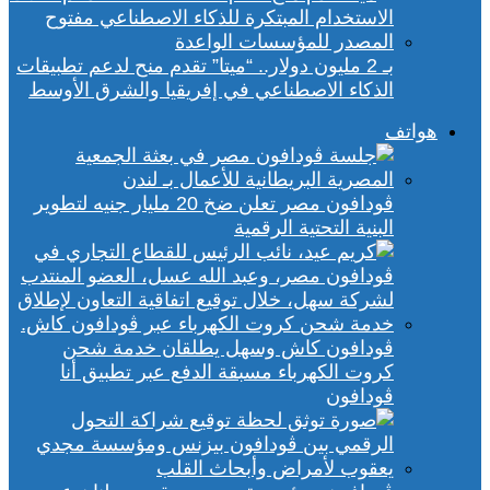
بـ 2 مليون دولار.. “ميتا” تقدم منح لدعم تطبيقات
الذكاء الاصطناعي في إفريقيا والشرق الأوسط
هواتف
ڤودافون مصر تعلن ضخ 20 مليار جنيه لتطوير
البنية التحتية الرقمية
ڤودافون كاش وسهل يطلقان خدمة شحن
كروت الكهرباء مسبقة الدفع عبر تطبيق أنا
ڤودافون