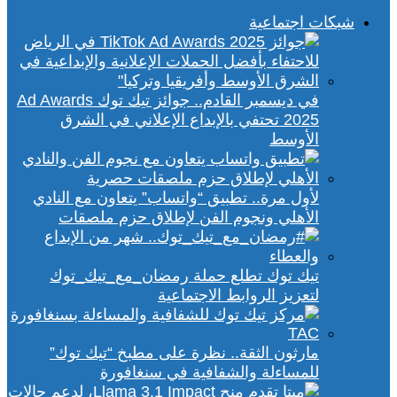
شبكات اجتماعية
في ديسمبر القادم.. جوائز تيك توك Ad Awards
2025 تحتفي بالإبداع الإعلاني في الشرق
الأوسط
لأول مرة.. تطبيق “واتساب” يتعاون مع النادي
الأهلي ونجوم الفن لإطلاق حزم ملصقات
تيك توك تطلع حملة رمضان_مع_تيك_توك
لتعزيز الروابط الاجتماعية
مارثون الثقة.. نظرة على مطبخ “تيك توك”
للمساءلة والشفافية في سنغافورة