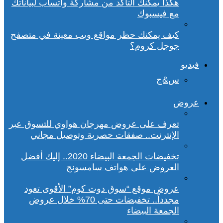
هكذا يمكنك التأكد من مشاركة واتساب لبياناتك
مع فيسبوك
كيف يمكنك حظر مواقع ويب معينة في متصفح
جوجل كروم؟
فيديو
س&ج
عروض
تعرف على عروض مهرجان هواوي للتسوق عبر
الإنترنت.. صفقات حصرية وتوصيل مجاني
تخفيضات الجمعة البيضاء 2020.. إليك أفضل
العروض على هواتف سامسونج
عروض موقع “سوق دوت كوم” الأقوى تعود
مجدداً.. تخفيضات حتى 70% خلال عروض
الجمعة البيضاء