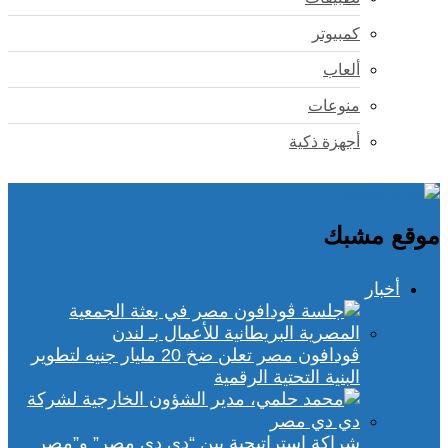
كمبيوتر
ألعاب
منوعات
أجهزة ذكية
موقع مشبك
أخبار
ڤودافون مصر تعلن ضخ 20 مليار جنيه لتطوير
البنية التحتية الرقمية
شراكة استراتيجية بين “دي دي مصر” و”مصر