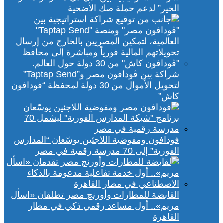
الخير” لدعم حملة صك الأضحية
شراكة بين ڤودافون مصر و”Taptap Send”
لتحويل الأموال من 30 دولة لمحفظة “فودافون
كاش”
فودافون ومفوضية اللاجئين يوسّعان “المدارس
الفورية” إلى 70 مدرسة رقمية في مصر
القابضة للمطارات وأورنچ مصر تطلقان «اسأل
مريم».. أول مساعد رقمي ذكي في مطار
القاهرة