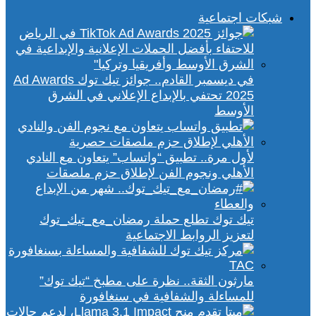
شبكات اجتماعية
في ديسمبر القادم.. جوائز تيك توك Ad Awards
2025 تحتفي بالإبداع الإعلاني في الشرق
الأوسط
لأول مرة.. تطبيق “واتساب” يتعاون مع النادي
الأهلي ونجوم الفن لإطلاق حزم ملصقات
تيك توك تطلع حملة رمضان_مع_تيك_توك
لتعزيز الروابط الاجتماعية
مارثون الثقة.. نظرة على مطبخ “تيك توك”
للمساءلة والشفافية في سنغافورة