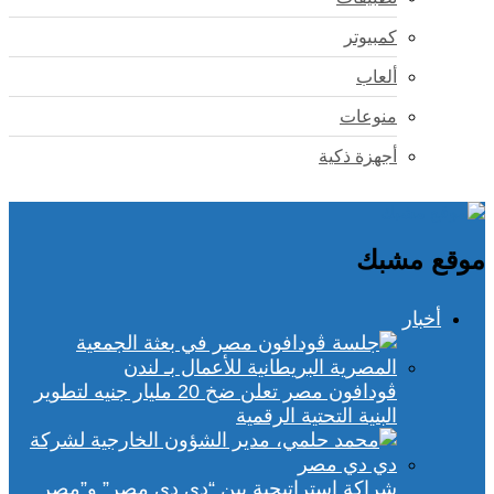
كمبيوتر
ألعاب
منوعات
أجهزة ذكية
موقع مشبك
أخبار
ڤودافون مصر تعلن ضخ 20 مليار جنيه لتطوير
البنية التحتية الرقمية
شراكة استراتيجية بين “دي دي مصر” و”مصر