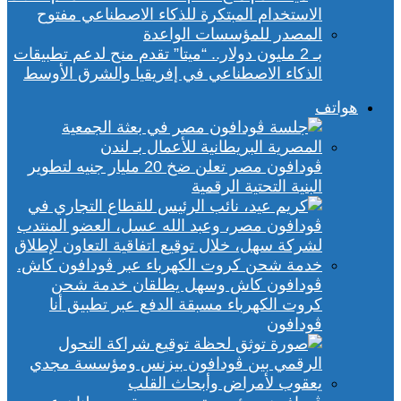
بـ 2 مليون دولار.. “ميتا” تقدم منح لدعم تطبيقات
الذكاء الاصطناعي في إفريقيا والشرق الأوسط
هواتف
ڤودافون مصر تعلن ضخ 20 مليار جنيه لتطوير
البنية التحتية الرقمية
ڤودافون كاش وسهل يطلقان خدمة شحن
كروت الكهرباء مسبقة الدفع عبر تطبيق أنا
ڤودافون