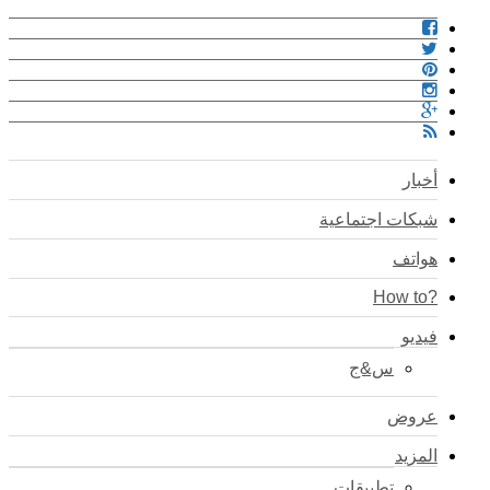
أخبار
شبكات اجتماعية
هواتف
?How to
فيديو
س&ج
عروض
المزيد
تطبيقات