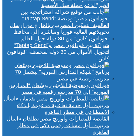
الخير” لدعم حملة صك الأضحية
شراكة بين ڤودافون مصر و”Taptap Send”
لتحويل الأموال من 30 دولة لمحفظة “فودافون
كاش”
فودافون ومفوضية اللاجئين يوسّعان “المدارس
الفورية” إلى 70 مدرسة رقمية في مصر
القابضة للمطارات وأورنچ مصر تطلقان «اسأل
مريم».. أول مساعد رقمي ذكي في مطار
القاهرة