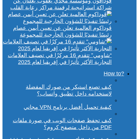
ڤودافون ومؤسسة مجدي يعقوب يعلنان عن
شراكة استراتيجية لرقمنة مراكز رعاية القلب
ڤوداكوم العالمية تعلن عن تعيين أيمن عصام
رئيسًا تنفيذيًا للشؤون الخارجية للمجموعة
“شاومي” تتقدم 16 مركزًا في تصنيف العلامات
التجارية الأكثر تأثيرًا في إفريقيا لعام 2025
?How to
كيف تصنع استيكر من صورك المفضلة
لاستخدامه داخل تطبيق واتساب؟
كيفية تحميل أفضل برنامج VPN مجاني
كيف تحفظ صفحات الويب في صورة ملفات
PDF من داخل متصفح كروم؟