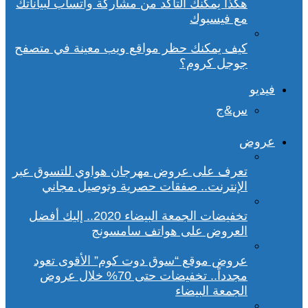
هكذا يمكنك التأكد من مشاركة واتساب لبياناتك
مع فيسبوك
كيف يمكنك حظر مواقع ويب معينة في متصفح
جوجل كروم؟
فيديو
س&ج
عروض
تعرف على عروض مهرجان هواوي للتسوق عبر
الإنترنت.. صفقات حصرية وتوصيل مجاني
تخفيضات الجمعة البيضاء 2020.. إليك أفضل
العروض على هواتف سامسونج
عروض موقع “سوق دوت كوم” الأقوى تعود
مجدداً.. تخفيضات حتى 70% خلال عروض
الجمعة البيضاء