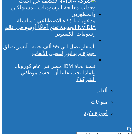
مدعومة بالذكاء الاصطناعي : سلسلة
NVIDIA الجديدة تفتح آفاقًا أوسع في عالم
رسومات الكمبيوتر
بأسعار تصل الي 55 ألف جنيه.. آيسر تطلق
أجهزة بريداتور لمحبي الألعاب
قصة نجاة IBM مصر في عام كورونا..
ولماذا يجب علينا أن نحسد موظفي
الشركة؟
ألعاب
منوعات
أجهزة ذكية