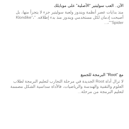
الآن.. العب سوليتير “الأصلية” على موبايلك
منذ بدايات عصر أنظمة ويندوز ولعبة سوليتير جزء لا يتجزأ منها، بل
أصبحت إدمان لكل مستخدمي ويندوز منذ بدء إطلاقه. “Klondike”،
“Spider”،...
مع “Root” البرمجة للجميع
لا تزال أداة Root الجديدة في مرحلة التجارب لتعليم البرمجة لطلاب
العلوم والتقنية والهندسة والرياضيات، فالأداة سداسية الشكل مصممة
لتعليم البرمجة من مرحلة...