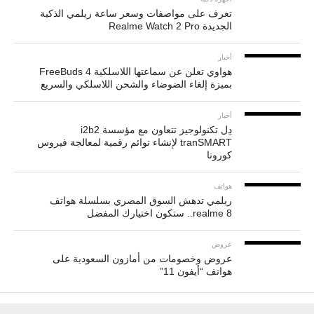
تعرف على مواصفات وسعر ساعة ريلمي الذكية
الجديدة Realme Watch 2 Pro
أخبار
هواوي تعلن عن سماعتها اللاسلكية FreeBuds 4
بميزة إلغاء الضوضاء والشحن اللاسلكي والسريع
أخبار
دِل تكنولوجيز تتعاون مع مؤسسة i2b2
tranSMART لإنشاء توائم رقمية لمعالجة فيروس
كورونا
هواتف
ريلمي تدهش السوق المصري بسلسلة هواتف
realme 8.. ستكون اختيارك المفضل
عروض
عروض وخصومات من أمازون السعودية على
هواتف “أيفون 11”