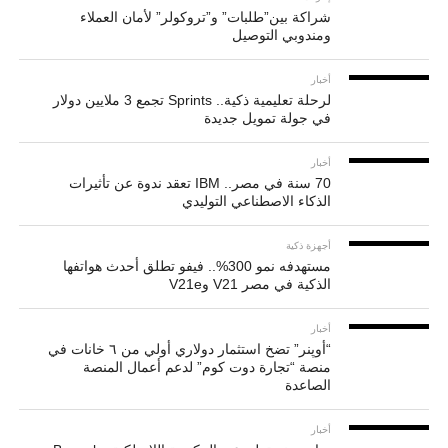
شراكة بين”طلبات” و”تروكولر” لأمان العملاء
ومندوبي التوصيل
أخبار
لرحلة تعليمية ذكية.. Sprints تجمع 3 ملايين دولار
في جولة تمويل جديدة
أخبار
70 سنة في مصر.. IBM تعقد ندوة عن تأثيرات
الذكاء الاصطناعي التوليدي
أجهزة ذكية
مستهدفه نمو 300%.. فيفو تطلق أحدث هواتفها
الذكية في مصر V21 وV21e
أخبار
“أوپنر” تضخ استثمار دولاري أولي من ٦ خانات في
منصة “تجارة دوت كوم” لدعم أعمال المنصة
الصاعدة
أخبار