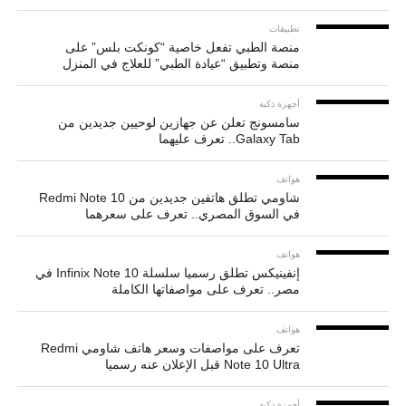
تطبيقات
منصة الطبي تفعل خاصية “كونكت بلس” على
منصة وتطبيق “عيادة الطبي” للعلاج في المنزل
أجهزة ذكية
سامسونج تعلن عن جهازين لوحيين جديدين من
Galaxy Tab.. تعرف عليهما
هواتف
شاومي تطلق هاتفين جديدين من Redmi Note 10
في السوق المصري.. تعرف على سعرهما
هواتف
إنفينيكس تطلق رسميا سلسلة Infinix Note 10 في
مصر.. تعرف على مواصفاتها الكاملة
هواتف
تعرف على مواصفات وسعر هاتف شاومي Redmi
Note 10 Ultra قبل الإعلان عنه رسميا
أجهزة ذكية