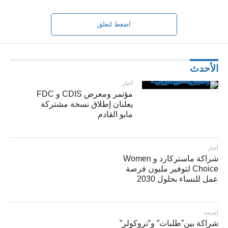
اضغط لتعلق
الأحدث
أخبار
مؤتمر ومعرض CDIS و FDC
يعلنان إطلاق نسخة مشتركة
مايو القادم
أخبار
شراكة ماستركارد و Women
Choice لتوفير مليون فرصة
عمل للنساء بحلول 2030
إنترنت
شراكة بين”طلبات” و”تروكولر”