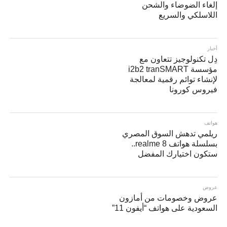
إلغاء الضوضاء والشحن
اللاسلكي والسريع
أخبار
دِل تكنولوجيز تتعاون مع
مؤسسة i2b2 tranSMART
لإنشاء توائم رقمية لمعالجة
فيروس كورونا
هواتف
ريلمي تدهش السوق المصري
بسلسلة هواتف realme 8..
ستكون اختيارك المفضل
عروض
عروض وخصومات من أمازون
السعودية على هواتف “أيفون 11”