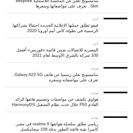
سامسونج تعلن عن المكنسة اللاسلكية Bespoke
Slim.. تعرف على مواصفاتها وسعرها
أخبار
فيفو تطلق حملتها الإعلانية الجديدة احتفالا بشراكتها
الرسمية في بطولة كأس أمم أوروبا 2020
أخبار
المصرية للاتصالات ضمن قائمة «فوربس» أفضل
100 شركة بالشرق الأوسط لعام 2021
هواتف
سامسونج تعلن رسميا عن هاتف Galaxy A22 5G..
تعرف على مواصفاته وسعره
هواتف
هواوي تكشف عن مواصفات وتصميم هاتفها الرائد
القادم P50 خلال حدث نظام التشغيل HarmonyOS
هواتف
ريلمي تطلق سلسلة هواتفها realme 8 في مصر..
كاميرا نقية فائقة التطور بدقة 108 ميجابيكسل