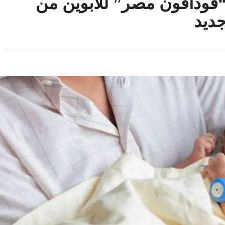
 “فودافون مصر” للأبوين من
ديد