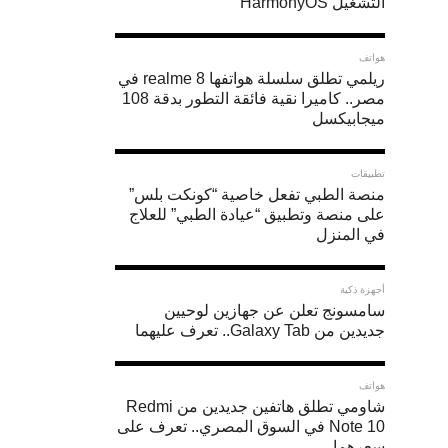
التشغيل HarmonyOS
هواتف
ريلمي تطلق سلسلة هواتفها realme 8 في
مصر.. كاميرا نقية فائقة التطور بدقة 108
ميجابيكسل
تطبيقات
منصة الطبي تفعل خاصية “كونكت بلس”
على منصة وتطبيق “عيادة الطبي” للعلاج
في المنزل
أجهزة ذكية
سامسونج تعلن عن جهازين لوحيين
جديدين من Galaxy Tab.. تعرف عليهما
هواتف
شاومي تطلق هاتفين جديدين من Redmi
Note 10 في السوق المصري.. تعرف على
سعرهما