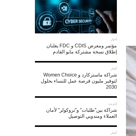
أخبار
مؤتمر ومعرض CDIS و FDC يعلنان
إطلاق نسخة مشتركة مايو القادم
أخبار
شراكة ماستركارد و Women Choice
لتوفير مليون فرصة عمل للنساء بحلول
2030
إنترنت
شراكة بين”طلبات” و”تروكولر” لأمان
العملاء ومندوبي التوصيل
أخبار