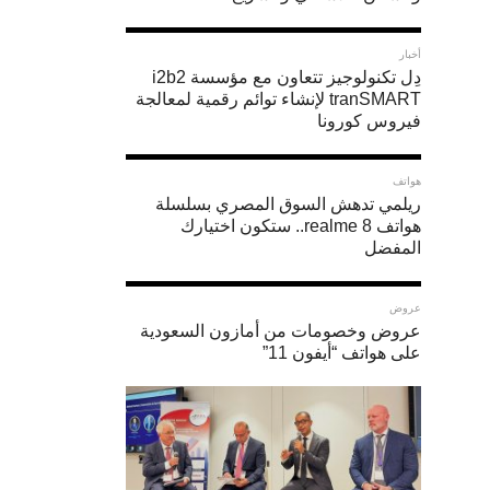
أخبار
دِل تكنولوجيز تتعاون مع مؤسسة i2b2
tranSMART لإنشاء توائم رقمية لمعالجة
فيروس كورونا
هواتف
ريلمي تدهش السوق المصري بسلسلة
هواتف realme 8.. ستكون اختيارك
المفضل
عروض
عروض وخصومات من أمازون السعودية
على هواتف “أيفون 11”