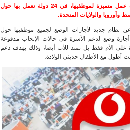
تحرص فودافون دائما على توفير بيئة عمل متميزة لموظفيها، في 24 دولة تعمل بها حول
ط وأوروبا والولايات المتحدة.
ت شركة فودافون (Vodafone) عن نظام جديد لأجازات الوضع لجميع موظفيها حول
ازة وضع لدعم الأسرة فى حالات الإنجاب مدفوعة
صر الأجازة على الأم فقط بل تمتد للأب أيضا، وذلك بهدف دعم
ت أطول مع الأطفال حديثي الولادة.