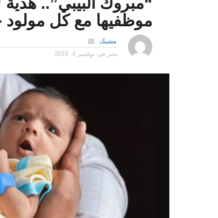
“مبروك البيبي”.. هدية
موظفيها مع كل مولود ج
مشبك
نشر فى
نوفمبر 4, 2019