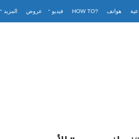
عية
هواتف
?HOW TO
فيديو
عروض
المزيد