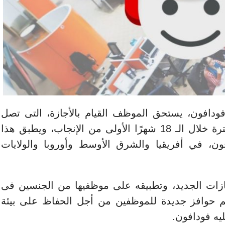
ودافون، يستحق الموظف القيام بالأجازة، التى تصل
إلى 4 شهور مدفوعة الأجر، فى أى فترة خلال الـ 18 شهرًا الأولى من الإنجاب، ويطبق هذا
ها فودافون، في أفريقيا والشرق الأوسط وأوروبا والولايات
جازات الجديد، وتطبيقه على موظفيها من الجنسين فى
ديم حوافز جديدة للموظفين من أجل الحفاظ على بيئة
يه فودافون.