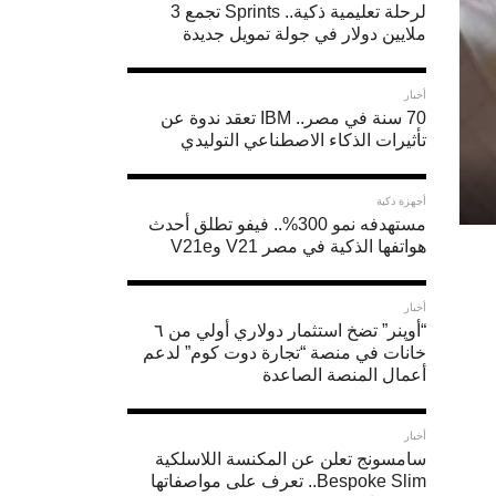
لرحلة تعليمية ذكية.. Sprints تجمع 3
ملايين دولار في جولة تمويل جديدة
أخبار
70 سنة في مصر.. IBM تعقد ندوة عن
تأثيرات الذكاء الاصطناعي التوليدي
أجهزة ذكية
مستهدفه نمو 300%.. فيفو تطلق أحدث
هواتفها الذكية في مصر V21 وV21e
أخبار
“أوپنر” تضخ استثمار دولاري أولي من ٦
خانات في منصة “تجارة دوت كوم” لدعم
أعمال المنصة الصاعدة
أخبار
سامسونج تعلن عن المكنسة اللاسلكية
Bespoke Slim.. تعرف على مواصفاتها