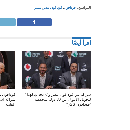
المواضيع:
فودافون
,
فودافون مصر
,
مميز
اقرأ أيضًا
شراكة بين ڤودافون مصر و”Taptap Send”
ڤودافون 
لتحويل الأموال من 30 دولة لمحفظة
شراكة استر
“فودافون كاش”
القلب