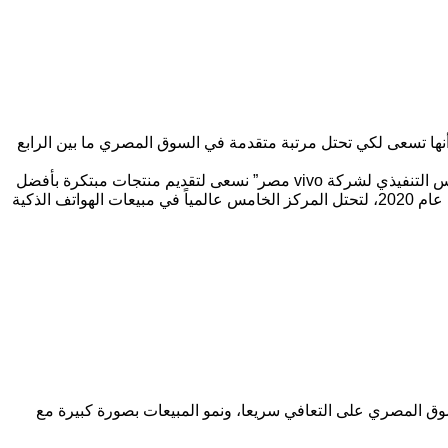
ا تسعى لكي تحتل مرتبة متقدمة في السوق المصري ما بين الرابع
وحسب مسؤولي الشركة، تحتل فيفو vivo مرتبة ما بين 7-8 في قائمة أكثر الهواتف الذكية مبيعا في مصر، ومن جانبه قال أليكس جان، الرئيس التنفيذي لشركة vivo مصر” نسعى لتقديم منتجات مبتكرة بأفضل
جودة وبأسعار تنافسية في أكثر من 40 دولة حول العالم”. مشيرا الي أن فيفو قامت بتعظيم مبيعاتها عالميا لتصل إلى 111.7 مليون وحدة في عام 2020، لتحتل المركز الخامس عالمياً في مبيعات الهواتف الذكية
لأول من 2021 تحسنت الامور بنسبة كبيرة، مشيدا بقدرة السوق المصري على التعافي سريعا، ونمو المبيعات بصورة كبيرة مع