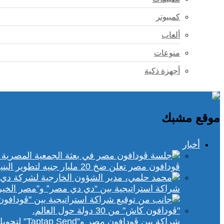
كمبيوتر
ألعاب
منوعات
أجهزة ذكية
موقع مشبك
أخبار
ڤودافون مصر تعلن ضخ 20 مليار جنيه لتطوير البنية التحتية الرقمية
شراكة استراتيجية بين “دي دي مصر” و”مصر الخير
شراكة بين ڤودافون مصر و”Taptap Send” لتحويل الأموال من 30 دولة لمحفظة “فودافون كاش”