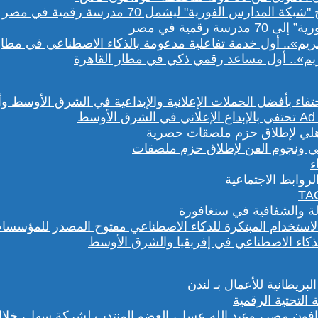
رقمية في مصر
يم».. أول مساعد رقمي ذكي في مطار القاهرة
هلي ونجوم الفن لإطلاق حزم ملصقات
روابط الاجتماعية
لة والشفافية في سنغافورة