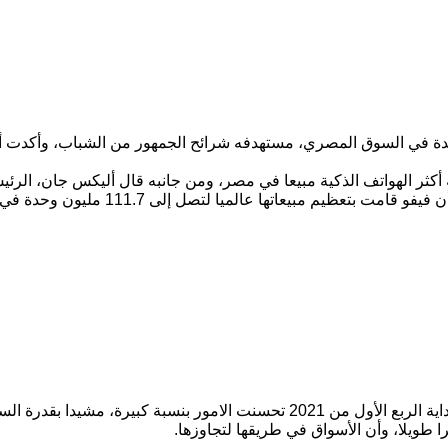
ة في السوق المصري، مستهدفه شرائح الجمهور من الشباب، وأكدت أنه
وحول تأثير كورونا، أشار الي أن التأثير كان كبير في عام 2020، ومع بداية الربع ا
ا طويلا، وأن الأسواق في طريقها لتجاوزها.