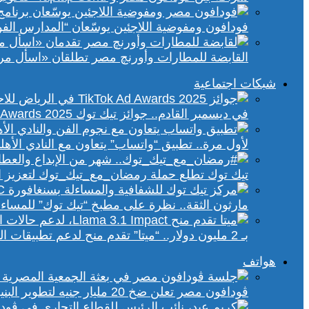
فودافون ومفوضية اللاجئين يوسّعان “المدارس الفورية” إلى 70 مدرسة 
القابضة للمطارات وأورنچ مصر تطلقان «اسأل مر
شبكات اجتماعية
في ديسمبر القادم.. جوائز تيك توك Ad Awards 2025 تحتفي بالإبداع الإعلاني في الشرق الأوسط
لأول مرة.. تطبيق “واتساب” يتعاون مع النادي الأ
تيك توك تطلع حملة رمضان_مع_تيك_توك لتعزيز ال
مارثون الثقة.. نظرة على مطبخ “تيك توك” للمساء
بـ 2 مليون دولار.. “ميتا” تقدم منح لدعم تطبيقات الذكاء الاصطناعي في إفريقيا والشرق الأوسط
هواتف
ڤودافون مصر تعلن ضخ 20 مليار جنيه لتطوير البنية التحتية الرقمية