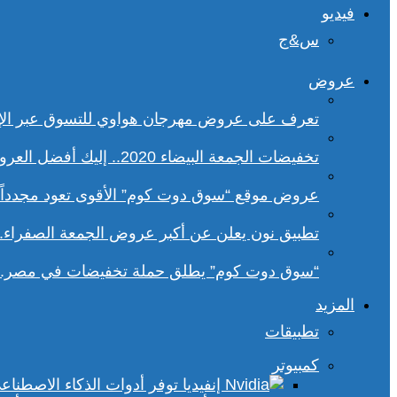
فيديو
س&ج
عروض
تعرف على عروض مهرجان هواوي للتسوق عبر الإ
تخفيضات الجمعة البيضاء 2020.. إليك أفضل العروض على هواتف سامسونج
عروض موقع “سوق دوت كوم” الأقوى تعود مجدداً.. تخفيضات حتى 70% خلا
تطبيق نون يعلن عن أكبر عروض الجمعة الصفراء.
“سوق دوت كوم” يطلق حملة تخفيضات في مصر.. 
المزيد
تطبيقات
كمبيوتر