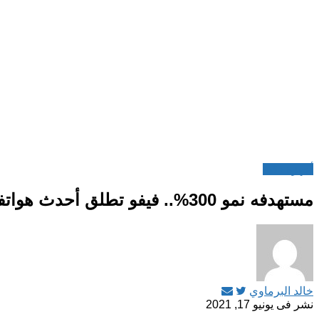
أجهزة ذكية
مستهدفه نمو 300%.. فيفو تطلق أحدث هواتفها الذكية في مصر V21 وV21e
خالد البرماوي
نشر فى
يونيو 17, 2021