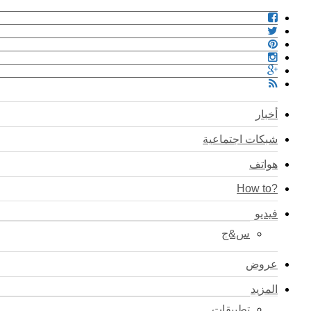
أخبار
شبكات اجتماعية
هواتف
?How to
فيديو
س&ج
عروض
المزيد
تطبيقات