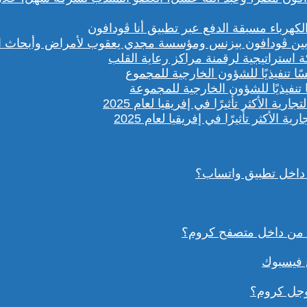
باء مسبقة الدفع عبر تطبيق أنا ڤودافون
ستراتيجية لرقمنة مراكز رعاية القلب
تنفيذيًا للشؤون الخارجية للمجموعة
داخل تطبيق واتساب؟
ع فيسبوك
وجل كروم؟