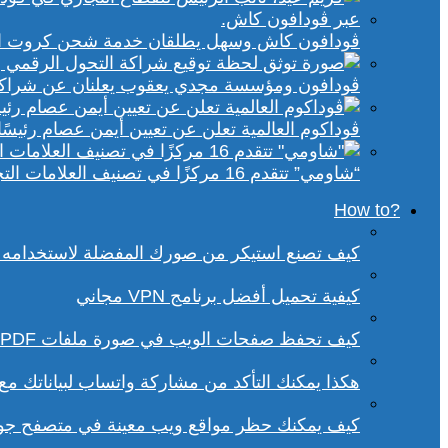
ڤودافون كاش وسهل يطلقان خدمة شحن كروت الكهر
ڤودافون ومؤسسة مجدي يعقوب يعلنان عن شراكة ا
ڤوداكوم العالمية تعلن عن تعيين أيمن عصام رئيسًا 
“شاومي” تتقدم 16 مركزًا في تصنيف العلامات التجارية الأكثر تأثيرًا في إفريقيا لعام 2025
?How to
كيف تصنع استيكر من صورك المفضلة لاستخدامه 
كيفية تحميل أفضل برنامج VPN مجاني
كيف تحفظ صفحات الويب في صورة ملفات PDF من داخل متصفح كروم؟
هكذا يمكنك التأكد من مشاركة واتساب لبياناتك م
كيف يمكنك حظر مواقع ويب معينة في متصفح ج