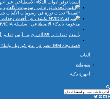
إنفيديا توفر أدوات الذكاء الاصطناعي عبر أجهزة الكمبيوتر ا
“إنفيديا” تحدث ثورة في رسومات الألعاب بتقنيات DLSS 4 و racing
مدعومة بالذكاء الاصطناعي : سلسلة NVIDIA الجديدة تفتح آفاقًا أوسع في عالم رسومات الكمبيوتر
بأسعار تصل الي 55 ألف جنيه.. آيسر تطلق أجهزة بريداتور لمحبي الألعاب
قصة نجاة IBM مصر في عام كورونا.. ولماذا يجب علينا أن نحسد موظفي الشركة؟
ألعاب
منوعات
أجهزة ذكية