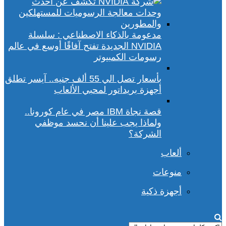
مدعومة بالذكاء الاصطناعي : سلسلة
NVIDIA الجديدة تفتح آفاقًا أوسع في عالم
رسومات الكمبيوتر
بأسعار تصل الي 55 ألف جنيه.. آيسر تطلق
أجهزة بريداتور لمحبي الألعاب
قصة نجاة IBM مصر في عام كورونا..
ولماذا يجب علينا أن نحسد موظفي
الشركة؟
ألعاب
منوعات
أجهزة ذكية