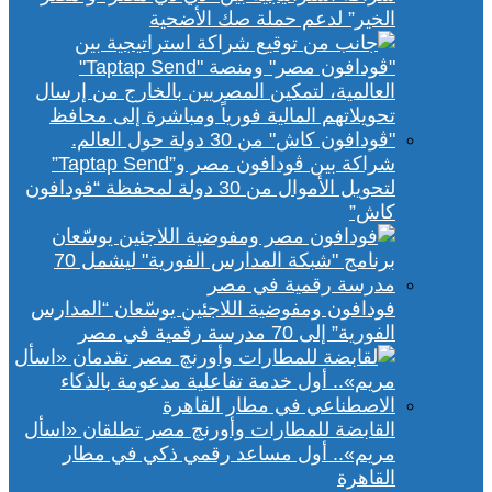
الخير” لدعم حملة صك الأضحية
شراكة بين ڤودافون مصر و”Taptap Send”
لتحويل الأموال من 30 دولة لمحفظة “فودافون
كاش”
فودافون ومفوضية اللاجئين يوسّعان “المدارس
الفورية” إلى 70 مدرسة رقمية في مصر
القابضة للمطارات وأورنچ مصر تطلقان «اسأل
مريم».. أول مساعد رقمي ذكي في مطار
القاهرة