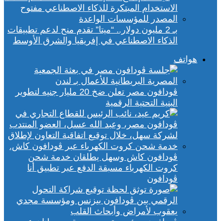
بـ 2 مليون دولار.. “ميتا” تقدم منح لدعم تطبيقات
الذكاء الاصطناعي في إفريقيا والشرق الأوسط
هواتف
ڤودافون مصر تعلن ضخ 20 مليار جنيه لتطوير
البنية التحتية الرقمية
ڤودافون كاش وسهل يطلقان خدمة شحن
كروت الكهرباء مسبقة الدفع عبر تطبيق أنا
ڤودافون