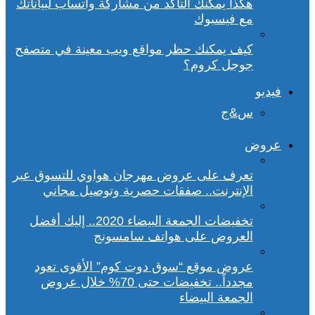
هكذا يمكنك التأكد من مشاركة واتساب لبياناتك
مع فيسبوك
كيف يمكنك حظر مواقع ويب معينة في متصفح
جوجل كروم؟
فيديو
س&ج
عروض
تعرف على عروض مهرجان هواوي للتسوق عبر
الإنترنت.. صفقات حصرية وتوصيل مجاني
تخفيضات الجمعة البيضاء 2020.. إليك أفضل
العروض على هواتف سامسونج
عروض موقع “سوق دوت كوم” الأقوى تعود
مجدداً.. تخفيضات حتى 70% خلال عروض
الجمعة البيضاء