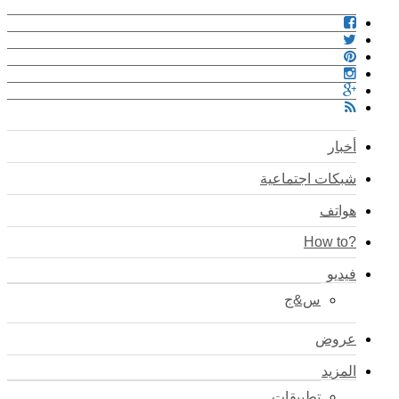
أخبار
شبكات اجتماعية
هواتف
?How to
فيديو
س&ج
عروض
المزيد
تطبيقات