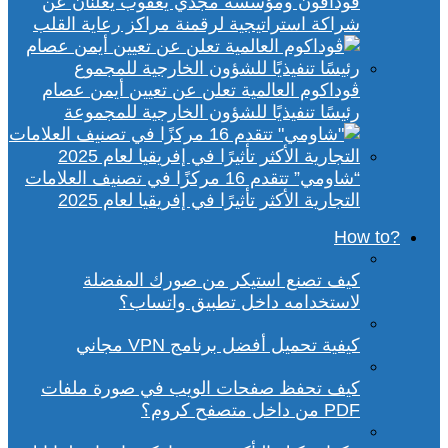
ڤودافون ومؤسسة مجدي يعقوب يعلنان عن
شراكة استراتيجية لرقمنة مراكز رعاية القلب
ڤوداكوم العالمية تعلن عن تعيين أيمن عصام
رئيسًا تنفيذيًا للشؤون الخارجية للمجموعة
“شاومي” تتقدم 16 مركزًا في تصنيف العلامات
التجارية الأكثر تأثيرًا في إفريقيا لعام 2025
?How to
كيف تصنع استيكر من صورك المفضلة
لاستخدامه داخل تطبيق واتساب؟
كيفية تحميل أفضل برنامج VPN مجاني
كيف تحفظ صفحات الويب في صورة ملفات
PDF من داخل متصفح كروم؟