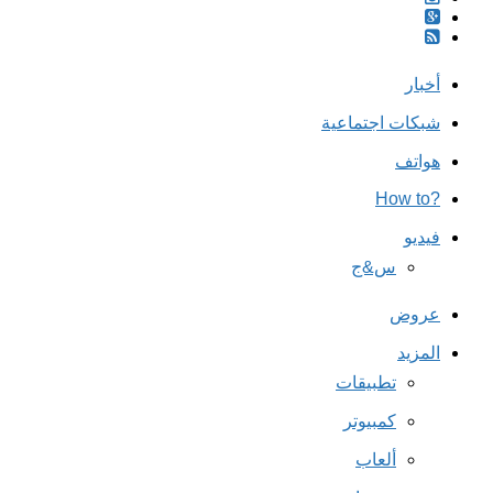
أخبار
شبكات اجتماعية
هواتف
?How to
فيديو
س&ج
عروض
المزيد
تطبيقات
كمبيوتر
ألعاب