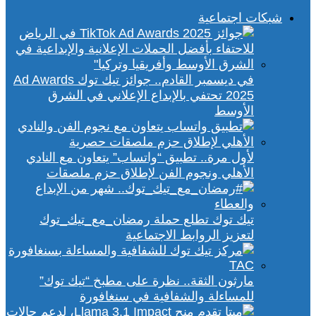
شبكات اجتماعية
في ديسمبر القادم.. جوائز تيك توك Ad Awards
2025 تحتفي بالإبداع الإعلاني في الشرق
الأوسط
لأول مرة.. تطبيق “واتساب” يتعاون مع النادي
الأهلي ونجوم الفن لإطلاق حزم ملصقات
تيك توك تطلع حملة رمضان_مع_تيك_توك
لتعزيز الروابط الاجتماعية
مارثون الثقة.. نظرة على مطبخ “تيك توك”
للمساءلة والشفافية في سنغافورة