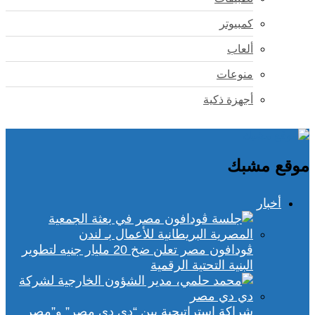
كمبيوتر
ألعاب
منوعات
أجهزة ذكية
موقع مشبك
أخبار
ڤودافون مصر تعلن ضخ 20 مليار جنيه لتطوير
البنية التحتية الرقمية
شراكة استراتيجية بين “دي دي مصر” و”مصر