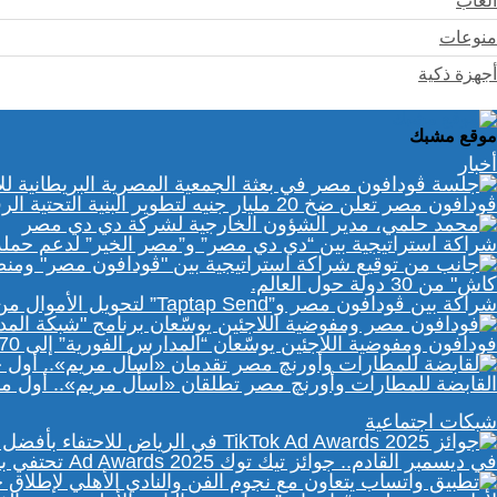
ألعاب
منوعات
أجهزة ذكية
موقع مشبك
أخبار
ڤودافون مصر تعلن ضخ 20 مليار جنيه لتطوير البنية التحتية الرقمية
شراكة استراتيجية بين “دي دي مصر” و”مصر الخير” لدعم حمل
شراكة بين ڤودافون مصر و”Taptap Send” لتحويل الأموال من 30 دولة لمحفظة “فودافون كاش”
فودافون ومفوضية اللاجئين يوسّعان “المدارس الفورية” إلى 70 مدرسة رقمية في مصر
القابضة للمطارات وأورنچ مصر تطلقان «اسأل مريم».. أول 
شبكات اجتماعية
في ديسمبر القادم.. جوائز تيك توك Ad Awards 2025 تحتفي بالإبداع الإعلاني في الشرق الأوسط