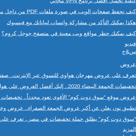
كيفية تحميل أفضل برنامج VPN مجاني
كيف تحفظ صفحات الويب في صورة ملفات PDF من داخل متصفح كروم؟
هكذا يمكنك التأكد من مشاركة واتساب لبياناتك مع فيسبوك
كيف يمكنك حظر مواقع ويب معينة في متصفح جوجل كروم؟
فيديو
س&ج
عروض
تعرف على عروض مهرجان هواوي للتسوق عبر الإنترنت.. صف
تخفيضات الجمعة البيضاء 2020.. إليك أفضل العروض على هواتف سامسونج
عروض موقع “سوق دوت كوم” الأقوى تعود مجدداً.. تخفيضات حتى 70% خلال عروض الجمعة ا
تطبيق نون يعلن عن أكبر عروض الجمعة الصفراء.. عروض وخصو
“سوق دوت كوم” يطلق حملة تخفيضات في مصر.. تعرف على ا
المزيد