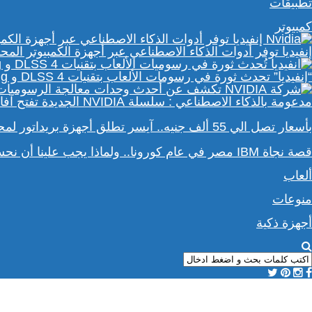
تطبيقات
كمبيوتر
إنفيديا توفر أدوات الذكاء الاصطناعي عبر أجهزة الكمبيوتر المحمولة e RTX 50 Series
“إنفيديا” تحدث ثورة في رسومات الألعاب بتقنيات DLSS 4 و Path Tracing
مدعومة بالذكاء الاصطناعي : سلسلة NVIDIA الجديدة تفتح آفاقًا أوسع في عالم رسومات الكمبيوتر
بأسعار تصل الي 55 ألف جنيه.. آيسر تطلق أجهزة بريداتور لمحبي الألعاب
قصة نجاة IBM مصر في عام كورونا.. ولماذا يجب علينا أن نحسد موظفي الشركة؟
ألعاب
منوعات
أجهزة ذكية