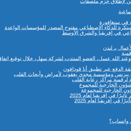
لفن لإطلاق حزم ملصقات
ماعية
ة في سنغافورة
الدفع عبر تطبيق أنا ڤودافون
رقمنة مراكز رعاية القلب
شؤون الخارجية للمجموعة
 واتساب؟