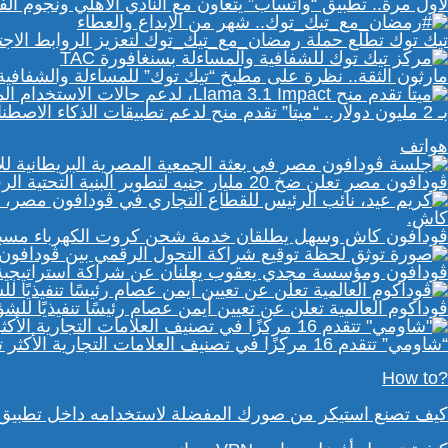
لأول مرة.. تطبيق “واتساب” يتعاون مع النادي الأهلي ونجوم ا
تيك توك تطلع حملة رمضان_مع_تيك_توك لتعزيز الروابط الاجت
مارثون الثقة.. نظرة على مطبخ “تيك توك” للمساءلة والشفافي
بـ 2 مليون دولار.. “ميتا” تقدم منح لدعم تطبيقات الذكاء الاصطناعي في إفريقيا والشرق الأوسط
هواتف
ڤودافون مصر تعلن ضخ 20 مليار جنيه لتطوير البنية التحتية الرقمية
ڤودافون كاش وسهل يطلقان خدمة شحن كروت الكهرباء مسبقة 
ڤودافون ومؤسسة مجدي يعقوب يعلنان عن شراكة استراتيجية ل
ڤوداكوم العالمية تعلن عن تعيين أيمن عصام رئيسًا تنفيذيًا لل
“شاومي” تتقدم 16 مركزًا في تصنيف العلامات التجارية الأكثر تأثيرًا في إفريقيا لعام 2025
?How to
كيف تصنع استيكر من صورك المفضلة لاستخدامه داخل تطبيق