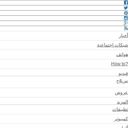
أخبار
شبكات اجتماعية
هواتف
?How to
فيديو
س&ج
عروض
المزيد
تطبيقات
كمبيوتر