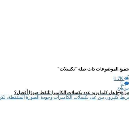
جميع الموضوعات ذات صله "بكسلات"
1.7K
1
س&ج
س&ج| هل كلما يزيد عدد بكسلات الكاميرا تلتقط صورًا أفضل؟
يربط كثيرون بين عدد بكسلات الكاميرات وجودة الصورة الملتقطة، لكن