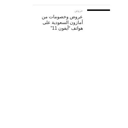
اللون
الأبيض
عروض
عروض وخصومات من
هو
أمازون السعودية على
ما
هواتف “أيفون 11”
يحدد
إن
كانت
صورتك
ستظهر
بألوان
طبيعية،
أم
ستُظهرك
بجلد
غريب