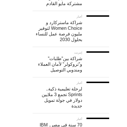
الذكي،
مشتركة مايو القادم
فإن
أخبار
ترك
شراكة ماستركارد و
الغالق
Women Choice لتوفير
مليون فرصة عمل للنساء
مفتوحًا
بحلول 2030
لفترة
طول
إنترنت
شراكة بين”طلبات”
هو
و”تروكولر” لأمان العملاء
ومندوبي التوصيل
خيارك
الوحيد
أخبار
لصورة
لرحلة تعليمية ذكية..
Sprints تجمع 3 ملايين
أوضح
دولار في جولة تمويل
في
جديدة
تعرض
أخبار
معين،
70 سنة في مصر.. IBM