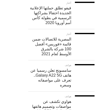
يعمل بشكل
أخبار
فيفو تطلق حملتها الإعلانية
أفضل
الجديدة احتفالا بشراكتها
مع
الرسمية في بطولة كأس
أمم أوروبا 2020
الصور
الثابتة.
أخبار
المصرية للاتصالات ضمن
3-
قائمة «فوربس» أفضل
100 شركة بالشرق
ثبت
الأوسط لعام 2021
اللقطة
هواتف
سامسونج تعلن رسميا عن
قم
هاتف Galaxy A22 5G..
بالاستناد
تعرف على مواصفاته
وسعره
على
سطح
هواتف
هواوي تكشف عن
ثابت
مواصفات وتصميم هاتفها