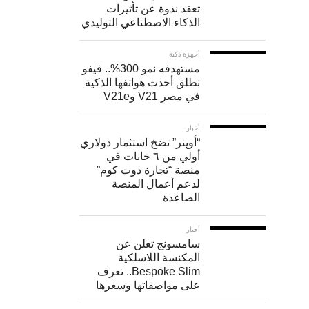
تعقد ندوة عن تأثيرات
ومع
الذكاء الاصطناعي التوليدي
ذلك
كلما
أجهزة ذكية
مستهدفه نمو 300%.. فيفو
زادت
تطلق أحدث هواتفها الذكية
في مصر V21 وV21e
فترة
فتح
أخبار
الغالق
“أوپنر” تضخ استثمار دولاري
أولي من ٦ خانات في
كلما
منصة “تجارة دوت كوم”
كانت
لدعم أعمال المنصة
الصاعدة
الحركة
أكثر
أخبار
سامسونج تعلن عن
ضبابية،
المكنسة اللاسلكية
لذا
Bespoke Slim.. تعرف
على مواصفاتها وسعرها
الأمر