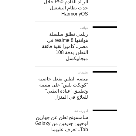
كلما
الرائد القادم P50 خلال
حدث نظام التشغيل
أمكن،
HarmonyOS
حتى
وإن
هواتف
ريلمي تطلق سلسلة
كان
هواتفها realme 8 في
مصر.. كاميرا نقية فائقة
هاتفك
التطور بدقة 108
مزودًا
ميجابيكسل
بخاصية
تطبيقات
تثبيت
منصة الطبي تفعل خاصية
اللقطة،
“كونكت بلس” على منصة
وتطبيق “عيادة الطبي”
فإن
للعلاج في المنزل
الاستناد
أجهزة ذكية
على
سامسونج تعلن عن جهازين
سطح
لوحيين جديدين من Galaxy
Tab.. تعرف عليهما
ثابت