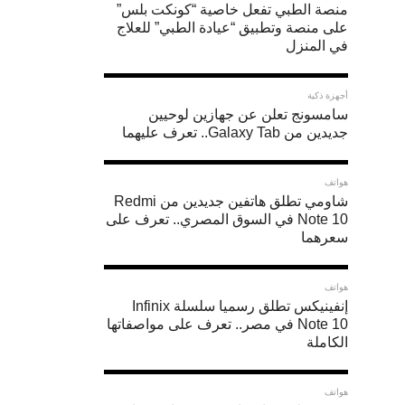
منصة الطبي تفعل خاصية “كونكت بلس”
في
على منصة وتطبيق “عيادة الطبي” للعلاج
ظروف
في المنزل
الإضاءة
أجهزة ذكية
الضعيفة.
سامسونج تعلن عن جهازين لوحيين
جديدين من Galaxy Tab.. تعرف عليهما
1-
استخدم
هواتف
شاومي تطلق هاتفين جديدين من Redmi
الضبط
Note 10 في السوق المصري.. تعرف على
اليدوي
سعرهما
لصور
هواتف
أفضل
إنفينيكس تطلق رسميا سلسلة Infinix
Note 10 في مصر.. تعرف على مواصفاتها
قم
الكاملة
بضبط
إعدادات
هواتف