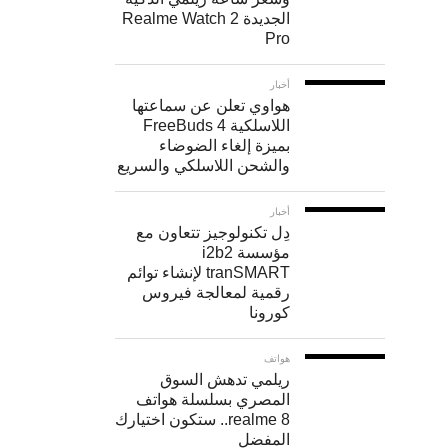
الجديدة Realme Watch 2
غالق
Pro
بطيئة.
أخبار
هواوي تعلن عن سماعتها
اللاسلكية FreeBuds 4
بميزة إلغاء الضوضاء
والشحن اللاسلكي والسريع
4-
أخبار
ضبط
دِل تكنولوجيز تتعاون مع
توازن
مؤسسة i2b2
tranSMART لإنشاء توائم
اللون
رقمية لمعالجة فيروس
الأبيض
كورونا
“White
هواتف
balance”
ريلمي تدهش السوق
المصري بسلسلة هواتف
realme 8.. ستكون اختيارك
توازن
المفضل