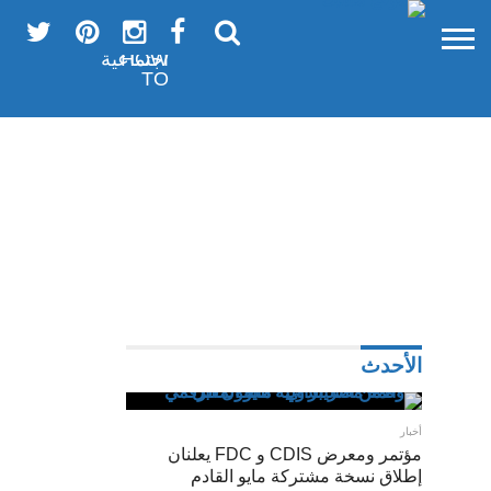
?
أخبار
فيديو
المزيد
هواتف
شبكات
عروض
HOW
اجتماعية
TO
الأحدث
?HOW TO
12
أخبار
نصيحة
مؤتمر ومعرض CDIS و FDC يعلنان
إطلاق نسخة مشتركة مايو القادم