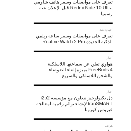
تعرف على مواصفات وسعر هاتف شاومي
مثل
Redmi Note 10 Ultra قبل الإعلان عنه
سرعة
رسميا
الغالق
أجهزة ذكية
“shutter
تعرف على مواصفات وسعر ساعة ريلمي
speed”
الذكية الجديدة Realme Watch 2 Pro
و”ISO”
يدويـًا
أخبار
هواوي تعلن عن سماعتها اللاسلكية
بدلًا
FreeBuds 4 بميزة إلغاء الضوضاء
والشحن اللاسلكي والسريع
من
الوضع
أخبار
التلقائي.
دِل تكنولوجيز تتعاون مع مؤسسة i2b2
tranSMART لإنشاء توائم رقمية لمعالجة
فيروس كورونا
هواتف