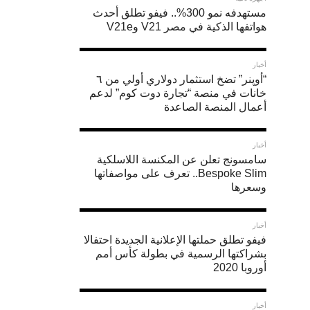
مستهدفه نمو 300%.. فيفو تطلق أحدث
هواتفها الذكية في مصر V21 وV21e
SHARE
أخبار
تتسبب
TWEET
“أوپنر” تضخ استثمار دولاري أولي من ٦
خانات في منصة “تجارة دوت كوم” لدعم
SHARE
الإضاءة
أعمال المنصة الصاعدة
البريد
الضعيفة
الالكترونى
التعليقات
كثيرًا
أخبار
سامسونج تعلن عن المكنسة اللاسلكية
في
Bespoke Slim.. تعرف على مواصفاتها
إفساد
وسعرها
بعض
اللحظات
أخبار
فيفو تطلق حملتها الإعلانية الجديدة احتفالا
المميزة
بشراكتها الرسمية في بطولة كأس أمم
أوروبا 2020
التي
تريد
أخبار