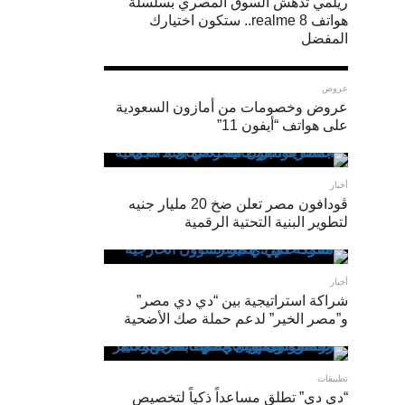
ريلمي تدهش السوق المصري بسلسلة
هواتف realme 8.. ستكون اختيارك
المفضل
عروض
عروض وخصومات من أمازون السعودية
على هواتف “أيفون 11”
2-
أخبار
اضبط
ڤودافون مصر تعلن ضخ 20 مليار جنيه
لتطوير البنية التحتية الرقمية
سرعة
الغالق
أخبار
ليبقى
شراكة استراتيجية بين “دي دي مصر”
مفتوحًا
و”مصر الخير” لدعم حملة صك الأضحية
لفترة
أطول
تطبيقات
“دي دي” تطلق مساعداً ذكياً لتخصيص