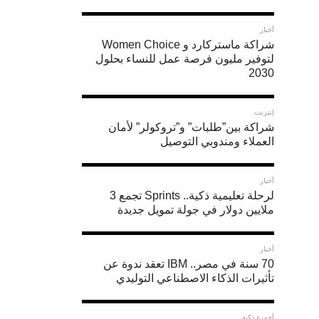
لالتقاط
أخبار
صور
شراكة ماستركارد و Women Choice
لتوفير مليون فرصة عمل للنساء بحلول
أفضل
2030
بهاتفك
إنترنت
شراكة بين”طلبات” و”تروكولر” لأمان
في
العملاء ومندوبي التوصيل
الإضاءة
أخبار
الضعيفة
لرحلة تعليمية ذكية.. Sprints تجمع 3
ملايين دولار في جولة تمويل جديدة
Heba
Fareed
أخبار
70 سنة في مصر.. IBM تعقد ندوة عن
تأثيرات الذكاء الاصطناعي التوليدي
نشر فى
أكتوبر 28,
2016
أجهزة ذكية