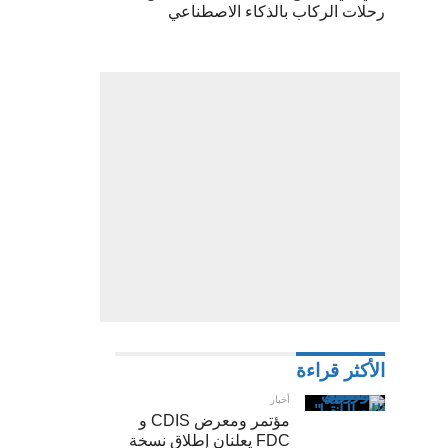
رحلات الركاب بالذكاء الاصطناعي
بما
أن
قيمة
الـ
“ISO”
تحدد
كم
التشويش
وإصلاح
الثغرات
في
الصورة
الأكثر قراءة
على
أخبار
الهاتف
مؤتمر ومعرض CDIS و
FDC يعلنان إطلاق نسخة