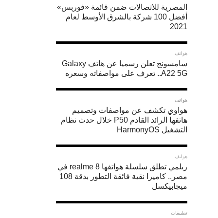
التقاطها
المصرية للاتصالات ضمن قائمة «فوربس»
بكاميرا
أفضل 100 شركة بالشرق الأوسط لعام
2021
هاتفك،
لذا
هواتف
يقدم
سامسونج تعلن رسميا عن هاتف Galaxy
A22 5G.. تعرف على مواصفاته وسعره
لك
“مشبك”
هواتف
12
هواوي تكشف عن مواصفات وتصميم
هاتفها الرائد القادم P50 خلال حدث نظام
نصيحة
التشغيل HarmonyOS
بسيطة
تساعدك
هواتف
في
ريلمي تطلق سلسلة هواتفها realme 8 في
مصر.. كاميرا نقية فائقة التطور بدقة 108
التقاط
ميجابيكسل
صور
أفضل
تطبيقات