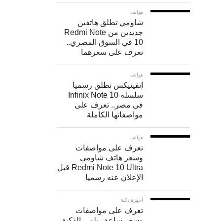
يقلل
هواتف
شاومي تطلق هاتفين
من
جديدين من Redmi Note
احتمال
10 في السوق المصري..
تعرف على سعرهما
اهتزاز
يديك.
هواتف
إنفينيكس تطلق رسميا
يمكنك
سلسلة Infinix Note 10
في مصر.. تعرف على
استخدام
مواصفاتها الكاملة
حامل
هواتف
للهاتف
تعرف على مواصفات
للحصول
وسعر هاتف شاومي
Redmi Note 10 Ultra قبل
على
الإعلان عنه رسميا
لقطات
كهذه
أجهزة ذكية
تعرف على مواصفات
بسرعة
وسعر ساعة ريلمي الذكية