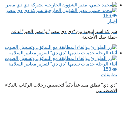
186
أخبار
شراكة استراتيجية بين “دي دي مصر” و”مصر الخير” لدعم
حملة صك الأضحية
153
تطبيقات
“دي دي” تطلق مساعداً ذكياً لتخصيص رحلات الركاب بالذكاء
الاصطناعي