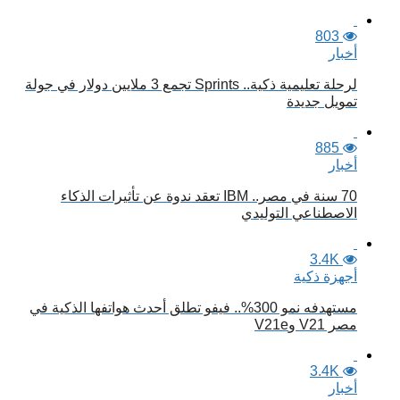
803
أخبار
لرحلة تعليمية ذكية.. Sprints تجمع 3 ملايين دولار في جولة
تمويل جديدة
885
أخبار
70 سنة في مصر.. IBM تعقد ندوة عن تأثيرات الذكاء
الاصطناعي التوليدي
3.4K
أجهزة ذكية
مستهدفه نمو 300%.. فيفو تطلق أحدث هواتفها الذكية في
مصر V21 وV21e
3.4K
أخبار