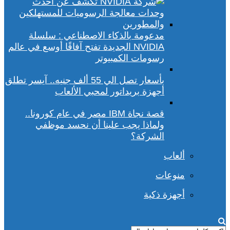
مدعومة بالذكاء الاصطناعي : سلسلة
NVIDIA الجديدة تفتح آفاقًا أوسع في عالم
رسومات الكمبيوتر
بأسعار تصل الي 55 ألف جنيه.. آيسر تطلق
أجهزة بريداتور لمحبي الألعاب
قصة نجاة IBM مصر في عام كورونا..
ولماذا يجب علينا أن نحسد موظفي
الشركة؟
ألعاب
منوعات
أجهزة ذكية