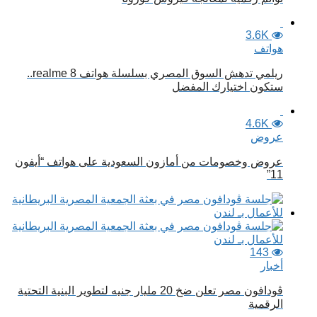
3.6K
هواتف
ريلمي تدهش السوق المصري بسلسلة هواتف realme 8..
ستكون اختيارك المفضل
4.6K
عروض
عروض وخصومات من أمازون السعودية على هواتف “أيفون
11”
143
أخبار
ڤودافون مصر تعلن ضخ 20 مليار جنيه لتطوير البنية التحتية
الرقمية