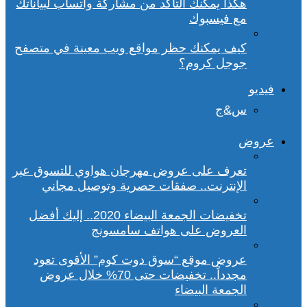
هكذا يمكنك التأكد من مشاركة واتساب لبياناتك
مع فيسبوك
كيف يمكنك حظر مواقع ويب معينة في متصفح
جوجل كروم؟
فيديو
س&ج
عروض
تعرف على عروض مهرجان هواوي للتسوق عبر
الإنترنت.. صفقات حصرية وتوصيل مجاني
تخفيضات الجمعة البيضاء 2020.. إليك أفضل
العروض على هواتف سامسونج
عروض موقع “سوق دوت كوم” الأقوى تعود
مجدداً.. تخفيضات حتى 70% خلال عروض
الجمعة البيضاء