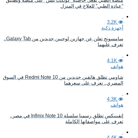
منصة الطبي تفعل خاصية “كونكت بلس” على منصة وتطبيق
“عيادة الطبي” للعلاج في المنزل
3.2K
أجهزة ذكية
سامسونج تعلن عن جهازين لوحيين جديدين من Galaxy Tab..
تعرف عليهما
4.1K
هواتف
شاومي تطلق هاتفين جديدين من Redmi Note 10 في السوق
المصري.. تعرف على سعرهما
4.3K
هواتف
إنفينيكس تطلق رسميا سلسلة Infinix Note 10 في مصر..
تعرف على مواصفاتها الكاملة
4.4K