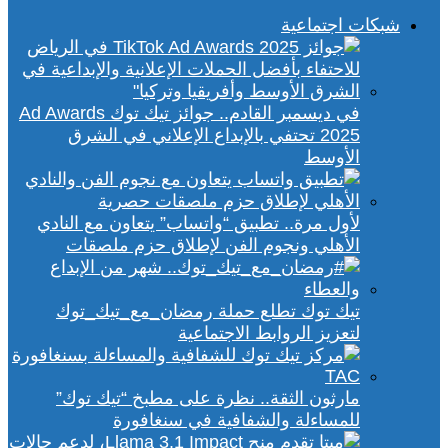
شبكات اجتماعية
في ديسمبر القادم.. جوائز تيك توك Ad Awards
2025 تحتفي بالإبداع الإعلاني في الشرق
الأوسط
لأول مرة.. تطبيق “واتساب” يتعاون مع النادي
الأهلي ونجوم الفن لإطلاق حزم ملصقات
تيك توك تطلع حملة رمضان_مع_تيك_توك
لتعزيز الروابط الاجتماعية
مارثون الثقة.. نظرة على مطبخ “تيك توك”
للمساءلة والشفافية في سنغافورة