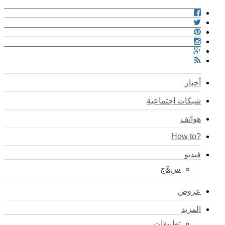
أخبار
شبكات اجتماعية
هواتف
?How to
فيديو
س&ج
عروض
المزيد
تطبيقات