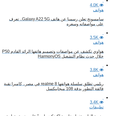
4.0K
هواتف
سامسونج تعلن رسميا عن هاتف Galaxy A22 5G.. تعرف
على مواصفاته وسعره
3.5K
هواتف
هواوي تكشف عن مواصفات وتصميم هاتفها الرائد القادم P50
خلال حدث نظام التشغيل HarmonyOS
3.8K
هواتف
ريلمي تطلق سلسلة هواتفها realme 8 في مصر.. كاميرا نقية
فائقة التطور بدقة 108 ميجابيكسل
3.4K
تطبيقات