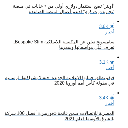
“أوپنر” تضخ استثمار دولاري أولي من ٦ خانات في منصة
“تجارة دوت كوم” لدعم أعمال المنصة الصاعدة
3.6K
أخبار
سامسونج تعلن عن المكنسة اللاسلكية Bespoke Slim..
تعرف على مواصفاتها وسعرها
3.1K
أخبار
فيفو تطلق حملتها الإعلانية الجديدة احتفالا بشراكتها الرسمية
في بطولة كأس أمم أوروبا 2020
3.4K
أخبار
المصرية للاتصالات ضمن قائمة «فوربس» أفضل 100 شركة
بالشرق الأوسط لعام 2021