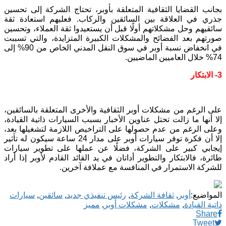
بجانب القضايا الثقافية المتعلقة بأوبر، تحتاج الشركة إلى تحسين
جذري في العلاقة بين السائقين والركاب. فعليهم استعادة ثقة
سائقيهم وحل مشكلاتهم أولًا قبل أن يستعيدوا ثقة العملاء، وتحسين
صورتهم بعد الفضائح والمشكلات الكبيرة المتزايدة، والتي تسببت
في انخفاض نسبة أوبر في سوق النقل المدني الخاص من 90% إلى
74% خلال العاميين الماضيين.
3- الابتكار
على الرغم من مشكلات أوبر الثقافية والأخرى المتعلقة بالسائقين،
إلا أنها ما زالت تحتل عناوين الأخبار بسبب السيارات ذاتية القيادة،
وعلى الرغم من عدم حصولها على التراخيص اللازمة لتشغيلها بعد،
إلا أن فكرة توفر سيارات أوبر على مدار 24 ساعة سيكون له تأثير
إيجابي كبير على الشركة، فضلًا عن عملها على تطوير سيارات
طائرة، فالابتكار والتطوير أداتان في يد القائد القادم لأوبر إذا أراد
للشركة الاستمرار في المنافسة مع عملافة آخرين.
المواضيع:
أوبر
,
ثقافة الشركة
,
رئيس تنفيذي جديد
,
سائقين
,
سيارات
ذاتية القيادة
,
مشكلات
,
مشكلات أوبر
,
مميز
Share
Tweet