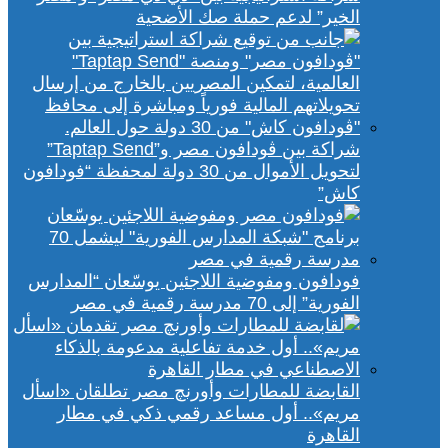
الخير” لدعم حملة صك الأضحية
شراكة بين ڤودافون مصر و”Taptap Send”
لتحويل الأموال من 30 دولة لمحفظة “فودافون
كاش”
فودافون ومفوضية اللاجئين يوسّعان “المدارس
الفورية” إلى 70 مدرسة رقمية في مصر
القابضة للمطارات وأورنچ مصر تطلقان «اسأل
مريم».. أول مساعد رقمي ذكي في مطار
القاهرة