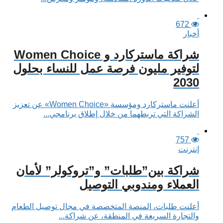
672
أخبار
شراكة ماستركارد و Women Choice
لتوفير مليون فرصة عمل للنساء بحلول
2030
أعلنت ماستركارد ومؤسسة «Women Choice» عن تعزيز
الشراكة التي تربطهما من خلال إطلاق برنامجي...
757
إنترنت
شراكة بين”طلبات” و”تروكولر” لأمان
العملاء ومندوبي التوصيل
أعلنت طلبات، المنصة المتخصصة في مجال توصيل الطعام
والتجارة السريعة في المنطقة، عن شراكة...