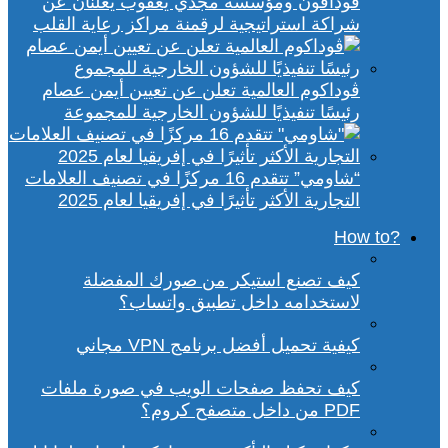
ڤودافون ومؤسسة مجدي يعقوب يعلنان عن
شراكة استراتيجية لرقمنة مراكز رعاية القلب
ڤوداكوم العالمية تعلن عن تعيين أيمن عصام
رئيسًا تنفيذيًا للشؤون الخارجية للمجموعة
“شاومي” تتقدم 16 مركزًا في تصنيف العلامات
التجارية الأكثر تأثيرًا في إفريقيا لعام 2025
?How to
كيف تصنع استيكر من صورك المفضلة
لاستخدامه داخل تطبيق واتساب؟
كيفية تحميل أفضل برنامج VPN مجاني
كيف تحفظ صفحات الويب في صورة ملفات
PDF من داخل متصفح كروم؟