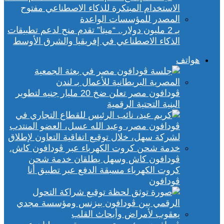
بـ 2 مليون دولار.. “ميتا” تقدم منح لدعم تطبيقات
الذكاء الاصطناعي في إفريقيا والشرق الأوسط
هواتف
ڤودافون مصر تعلن ضخ 20 مليار جنيه لتطوير
البنية التحتية الرقمية
ڤودافون كاش وسهل يطلقان خدمة شحن
كروت الكهرباء مسبقة الدفع عبر تطبيق أنا
ڤودافون