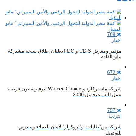
المقالات
709
أخبار
مؤتمر ومعرض CDIS و FDC يعلنان إطلاق نسخة مشتركة
مايو القادم
672
أخبار
شراكة ماستركارد و Women Choice لتوفير مليون فرصة
عمل للنساء بحلول 2030
757
إنترنت
شراكة بين”طلبات” و”تروكولر” لأمان العملاء ومندوبي
التوصيل