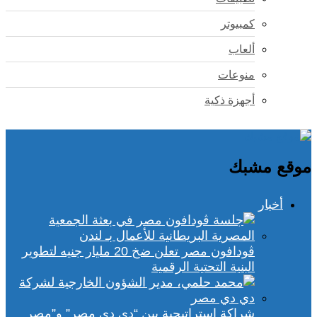
كمبيوتر
ألعاب
منوعات
أجهزة ذكية
موقع مشبك
أخبار
ڤودافون مصر تعلن ضخ 20 مليار جنيه لتطوير
البنية التحتية الرقمية
شراكة استراتيجية بين “دي دي مصر” و”مصر