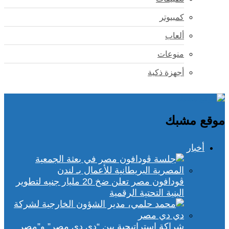
كمبيوتر
ألعاب
منوعات
أجهزة ذكية
موقع مشبك
أخبار
ڤودافون مصر تعلن ضخ 20 مليار جنيه لتطوير
البنية التحتية الرقمية
شراكة استراتيجية بين “دي دي مصر” و”مصر