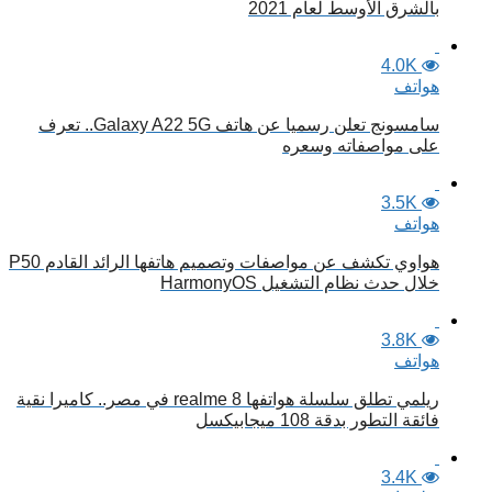
بالشرق الأوسط لعام 2021
4.0K
هواتف
سامسونج تعلن رسميا عن هاتف Galaxy A22 5G.. تعرف
على مواصفاته وسعره
3.5K
هواتف
هواوي تكشف عن مواصفات وتصميم هاتفها الرائد القادم P50
خلال حدث نظام التشغيل HarmonyOS
3.8K
هواتف
ريلمي تطلق سلسلة هواتفها realme 8 في مصر.. كاميرا نقية
فائقة التطور بدقة 108 ميجابيكسل
3.4K