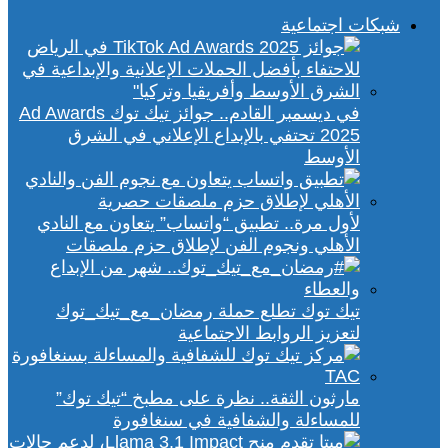
شبكات اجتماعية
في ديسمبر القادم.. جوائز تيك توك Ad Awards
2025 تحتفي بالإبداع الإعلاني في الشرق
الأوسط
لأول مرة.. تطبيق “واتساب” يتعاون مع النادي
الأهلي ونجوم الفن لإطلاق حزم ملصقات
تيك توك تطلع حملة رمضان_مع_تيك_توك
لتعزيز الروابط الاجتماعية
مارثون الثقة.. نظرة على مطبخ “تيك توك”
للمساءلة والشفافية في سنغافورة