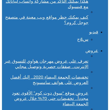
هكذا يمكنك التأكد من مشاركة واتساب لبياناتك
مع فيسبوك
كيف يمكنك حظر مواقع ويب معينة في متصفح
جوجل كروم؟
فيديو
س&ج
عروض
تعرف على عروض مهرجان هواوي للتسوق عبر
الإنترنت.. صفقات حصرية وتوصيل مجاني
تخفيضات الجمعة البيضاء 2020.. إليك أفضل
العروض على هواتف سامسونج
عروض موقع “سوق دوت كوم” الأقوى تعود
مجدداً.. تخفيضات حتى 70% خلال عروض
الجمعة البيضاء