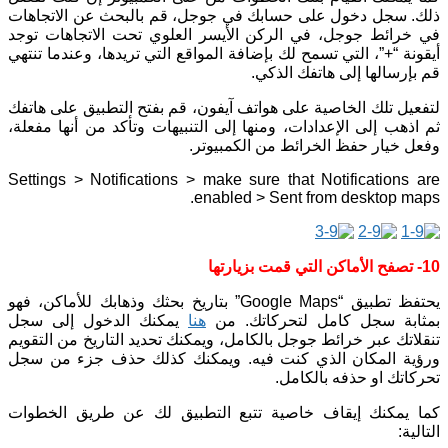
ذلك. سجل دخول على حسابك في جوجل، قم بالبحث عن الاتجاهات
في خرائط جوجل، في الركن الأيسر العلوي تحت الاتجاهات توجد
أيقونة “+”، التي تسمح لك بإضافة المواقع التي تريدها، وعندما تنتهي
قم بإرسالها إلى هاتفك الذكي.
لتفعيل تلك الخاصية على هواتف آيفون، قم بفتح التطبيق على هاتفك
ثم اذهب إلى الإعدادات، ومنها إلى التنبيهات وتأكد من أنها مفعلة،
وفعل خيار حفظ الخرائط من الكمبيوتر.
Settings > Notifications > make sure that Notifications are
enabled > Sent from desktop maps.
10- تصفح الأماكن التي قمت بزيارتها
يحتفظ تطبيق “Google Maps” بتاريخ بحثك وذهابك للأماكن، فهو
بمثابة سجل كامل لتحركاتك. من
هنا
يمكنك الدخول إلى سجل
تنقلاتك عبر خرائط جوجل بالكامل، ويمكنك تحديد التاريخ من التقويم
ورؤية المكان الذي كنت فيه. ويمكنك كذلك حذف جزء من سجل
تحركاتك او حذفه بالكامل.
كما يمكنك إيقاف خاصية تتبع التطبيق لك عن طريق الخطوات
التالية: