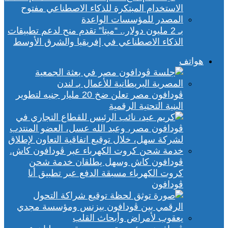
بـ 2 مليون دولار.. “ميتا” تقدم منح لدعم تطبيقات
الذكاء الاصطناعي في إفريقيا والشرق الأوسط
هواتف
ڤودافون مصر تعلن ضخ 20 مليار جنيه لتطوير
البنية التحتية الرقمية
ڤودافون كاش وسهل يطلقان خدمة شحن
كروت الكهرباء مسبقة الدفع عبر تطبيق أنا
ڤودافون