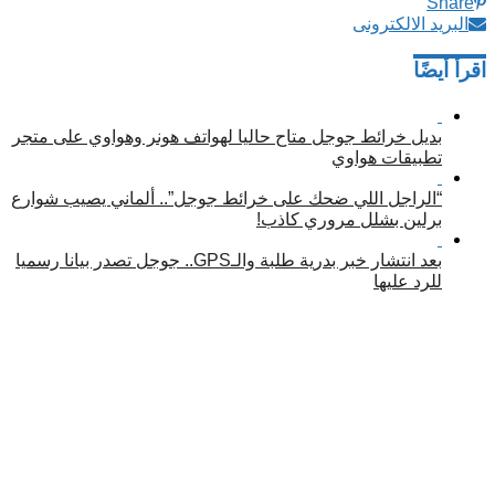
Share
البريد الالكترونى
اقرأ أيضًا
بديل خرائط جوجل متاح حاليا لهواتف هونر وهواوي على متجر
تطبيقات هواوي
“الراجل اللي ضحك على خرائط جوجل”.. ألماني يصيب شوارع
برلين بشلل مروري كاذب!
بعد انتشار خبر بدرية طلبة والـGPS.. جوجل تصدر بيانا رسميا
للرد عليها