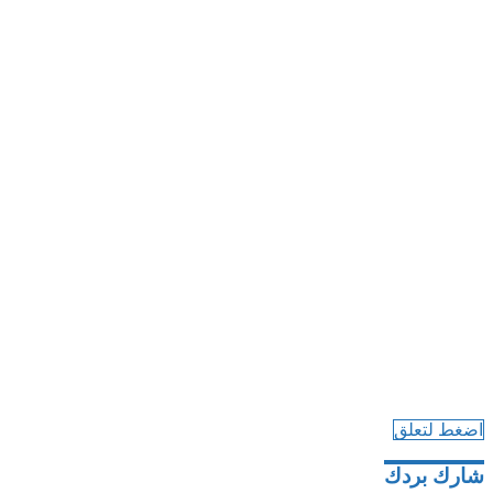
اضغط لتعلق
شارك بردك