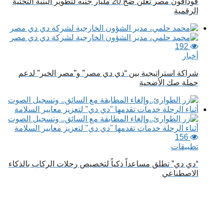
ڤودافون مصر تعلن ضخ 20 مليار جنيه لتطوير البنية التحتية
الرقمية
192
أخبار
شراكة استراتيجية بين “دي دي مصر” و”مصر الخير” لدعم
حملة صك الأضحية
156
تطبيقات
“دي دي” تطلق مساعداً ذكياً لتخصيص رحلات الركاب بالذكاء
الاصطناعي