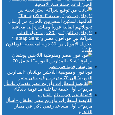
الخير” لدعم حملة صك الأضحية
شراكة بين ڤودافون مصر و”Taptap Send”
لتحويل الأموال من 30 دولة لمحفظة “فودافون
كاش”
فودافون ومفوضية اللاجئين يوسّعان “المدارس
الفورية” إلى 70 مدرسة رقمية في مصر
القابضة للمطارات وأورنچ مصر تطلقان «اسأل
مريم».. أول مساعد رقمي ذكي في مطار
القاهرة