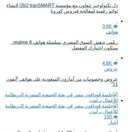
دِل تكنولوجيز تتعاون مع مؤسسة i2b2 tranSMART لإنشاء
توائم رقمية لمعالجة فيروس كورونا
3.6K
هواتف
ريلمي تدهش السوق المصري بسلسلة هواتف realme 8..
ستكون اختيارك المفضل
4.6K
عروض
عروض وخصومات من أمازون السعودية على هواتف “أيفون
11”
150
أخبار