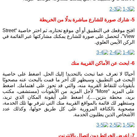
5- شارك صورة للشارع مباشرة بدلًا من الخريطة
افتح موقعك في التطبيق أو أي موقع تختاره، ثم اختر خاصية “Street
View”، لتحصل على صورة للشارع يمكنك مشاركتها عبر القائمة في
الركن الأيمن العلوي.
6- ابحث عن الأماكن القريبة منك
أحيانًا لا تعرف عما تبحث بالتحديد! إليك الحل. اضغط على خاصية
البحث في التطبيق، وسيظهر لك آخر ما قمت بالبحث عنه مصحوبًا
بأيقونات للنقاط القريبة منه، والتي قد تحوز على اهتمامك. اضغط
على المزيد “More” لأجل المزيد من الأيقونات (مستشفى، مكتب
بريد، محطة بنزين….)، اضغط على أيقونة المكان الذي تريد،
وستظهر لك قائمة بالمواقع القريبة منك التي تترفر بها تلك الخدمة،
مصحوبة بالكثافة المرورية على كل طريق حولها، وكذلك عدد
الأشخاص الذين يطلبون الخدمة.
7- اعرض الخرائط دون اتصال بالإنترنت