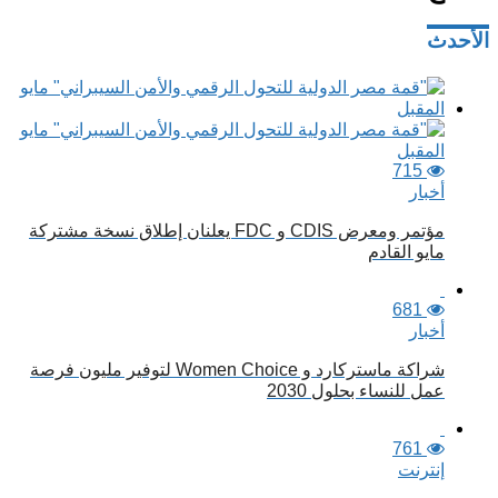
الأحدث
715
أخبار
مؤتمر ومعرض CDIS و FDC يعلنان إطلاق نسخة مشتركة
مايو القادم
681
أخبار
شراكة ماستركارد و Women Choice لتوفير مليون فرصة
عمل للنساء بحلول 2030
761
إنترنت