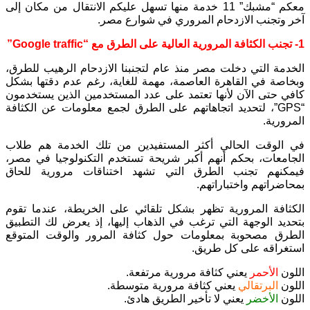
معكم “مشبك” 11 خدمة منها تسهل عليكم الانتقال من مكان إلى
آخر وتجنب الازدحام المروري في شوارع مصر.
1- تجنب الكثافة المرورية العالية على الطرق مع “Google traffic”
الخدمة التي دخلت مصر منذ عام لتجنبنا الازدحام الرهيب للطرق،
وبخاصة في القاهرة العاصمة، مهمة للغاية، رغم عدم دقتها بشكل
كافي حتى الآن لأنها تعتمد على عدد المستخدمين الذين يستخدمون
“GPS”، لتحديد اتجاهاتهم على الطرق لجمع معلومات عن الكثافة
المرورية.
في الوقت الحالي أكثر المستفيدين من تلك الخدمة هم طلاب
الجامعات، بحكم أنهم أكبر شريحة تستخدم التكنولوجيا في مصر،
فيمكنهم تجنب الطرق التي تشهد اختناقات مرورية للحاق
بمحاضراتهم واختباراتهم.
الكثافة المرورية تظهر بشكل تلقائي على الخريطة، عندما تقوم
بتحديد الوجهة التي ترغب في الذهاب إليها، إذ يعرض لك التطبيق
الطرق مصحوبة بمعلومات حول كثافة المرور والوقت المتوقع
استغراقه على كل طريق.
اللون
الأحمر
يعني كثافة مرورية مرتفعة.
اللون
البرتقالي
يعني كثافة مرورية متوسطة.
اللون
الأخضر
يعني لا تأخير الطريق هادئ.