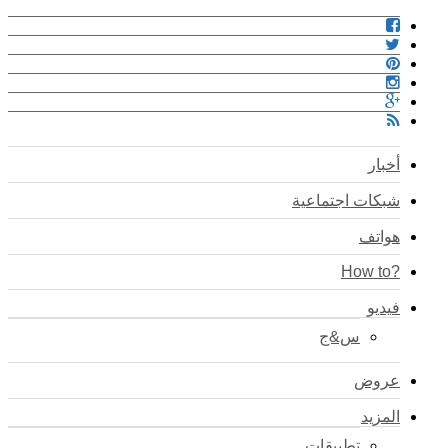
أخبار
شبكات اجتماعية
هواتف
?How to
فيديو
س&ج
عروض
المزيد
تطبيقات