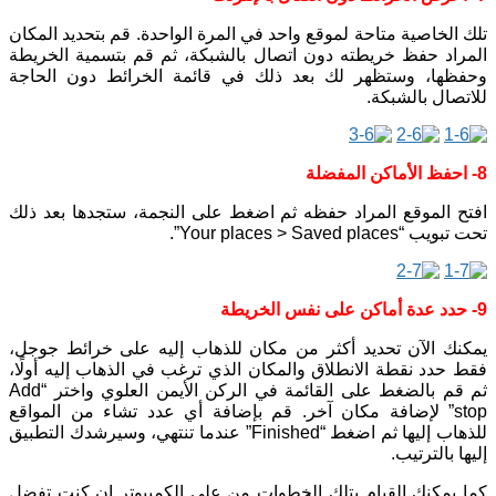
تلك الخاصية متاحة لموقع واحد في المرة الواحدة. قم بتحديد المكان
المراد حفظ خريطته دون اتصال بالشبكة، ثم قم بتسمية الخريطة
وحفظها، وستظهر لك بعد ذلك في قائمة الخرائط دون الحاجة
للاتصال بالشبكة.
8- احفظ الأماكن المفضلة
افتح الموقع المراد حفظه ثم اضغط على النجمة، ستجدها بعد ذلك
تحت تبويب “Your places > Saved places”.
9- حدد عدة أماكن على نفس الخريطة
يمكنك الآن تحديد أكثر من مكان للذهاب إليه على خرائط جوجل،
فقط حدد نقطة الانطلاق والمكان الذي ترغب في الذهاب إليه أولًا،
ثم قم بالضغط على القائمة في الركن الأيمن العلوي واختر “Add
stop” لإضافة مكان آخر. قم بإضافة أي عدد تشاء من المواقع
للذهاب إليها ثم اضغط “Finished” عندما تنتهي، وسيرشدك التطبيق
إليها بالترتيب.
كما يمكنك القيام بتلك الخطوات من على الكمبيوتر إن كنت تفضل