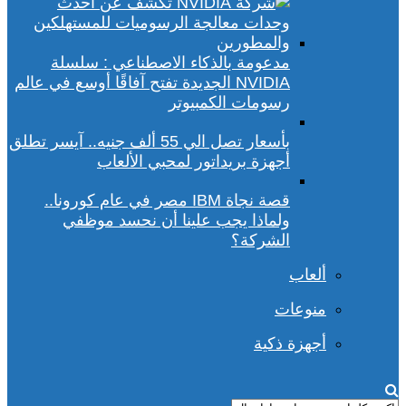
مدعومة بالذكاء الاصطناعي : سلسلة
NVIDIA الجديدة تفتح آفاقًا أوسع في عالم
رسومات الكمبيوتر
بأسعار تصل الي 55 ألف جنيه.. آيسر تطلق
أجهزة بريداتور لمحبي الألعاب
قصة نجاة IBM مصر في عام كورونا..
ولماذا يجب علينا أن نحسد موظفي
الشركة؟
ألعاب
منوعات
أجهزة ذكية