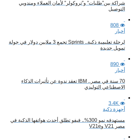
شراكة بين”طلبات” و”تروكولر” لأمان العملاء ومندوبي
التوصيل
808
أخبار
لرحلة تعليمية ذكية.. Sprints تجمع 3 ملايين دولار في جولة
تمويل جديدة
890
أخبار
70 سنة في مصر.. IBM تعقد ندوة عن تأثيرات الذكاء
الاصطناعي التوليدي
3.4K
أجهزة ذكية
مستهدفه نمو 300%.. فيفو تطلق أحدث هواتفها الذكية في
مصر V21 وV21e