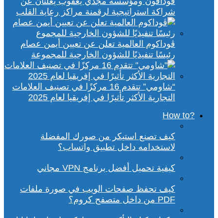
ڤودافون ومؤسسة مجدي يعقوب يعلنان عن
شراكة استراتيجية لرقمنة مراكز رعاية القلب
ڤوداكوم العالمية تعلن عن تعيين أيمن عصام
رئيسًا تنفيذيًا للشؤون الخارجية للمجموعة
“شاومي” تتقدم 16 مركزًا في تصنيف العلامات
التجارية الأكثر تأثيرًا في إفريقيا لعام 2025
?How to
كيف تصنع استيكر من صورك المفضلة
لاستخدامه داخل تطبيق واتساب؟
كيفية تحميل أفضل برنامج VPN مجاني
كيف تحفظ صفحات الويب في صورة ملفات
PDF من داخل متصفح كروم؟