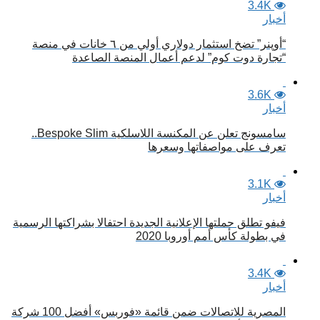
3.4K
أخبار
“أوپنر” تضخ استثمار دولاري أولي من ٦ خانات في منصة
“تجارة دوت كوم” لدعم أعمال المنصة الصاعدة
3.6K
أخبار
سامسونج تعلن عن المكنسة اللاسلكية Bespoke Slim..
تعرف على مواصفاتها وسعرها
3.1K
أخبار
فيفو تطلق حملتها الإعلانية الجديدة احتفالا بشراكتها الرسمية
في بطولة كأس أمم أوروبا 2020
3.4K
أخبار
المصرية للاتصالات ضمن قائمة «فوربس» أفضل 100 شركة