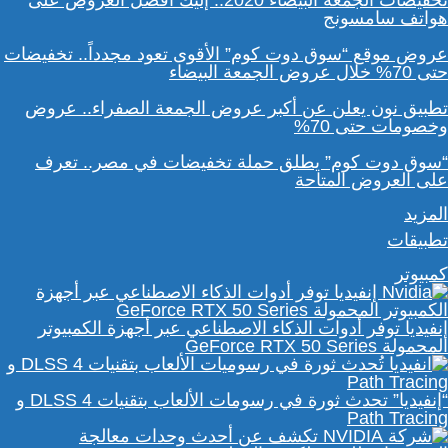
تخفيضات الجمعة البيضاء 2020.. إليك أفضل العروض على
هواتف سامسونج
عروض موقع “سوق دوت كوم” الأقوى تعود مجدداً.. تخفيضات
حتى 70% خلال عروض الجمعة البيضاء
تطبيق نون يعلن عن أكبر عروض الجمعة الصفراء.. عروض
وخصومات حتى 70%
“سوق دوت كوم” يطلق حملة تخفيضات في مصر.. تعرف
على العروض المتاحة
المزيد
تطبيقات
كمبيوتر
إنفيديا توفر أدوات الذكاء الاصطناعي عبر أجهزة الكمبيوتر
المحمولة GeForce RTX 50 Series
“إنفيديا” تحدث ثورة في رسومات الألعاب بتقنيات DLSS 4 و
Path Tracing