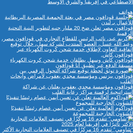
الاصطناعي في إفريقيا والشرق الأوسط
هواتف
ڤودافون مصر تعلن ضخ 20 مليار جنيه لتطوير البنية التحتية
الرقمية
ڤودافون كاش وسهل يطلقان خدمة شحن كروت الكهرباء
مسبقة الدفع عبر تطبيق أنا ڤودافون
ڤودافون ومؤسسة مجدي يعقوب يعلنان عن شراكة
استراتيجية لرقمنة مراكز رعاية القلب
ڤوداكوم العالمية تعلن عن تعيين أيمن عصام رئيسًا تنفيذيًا
للشؤون الخارجية للمجموعة
“شاومي” تتقدم 16 مركزًا في تصنيف العلامات التجارية الأكثر