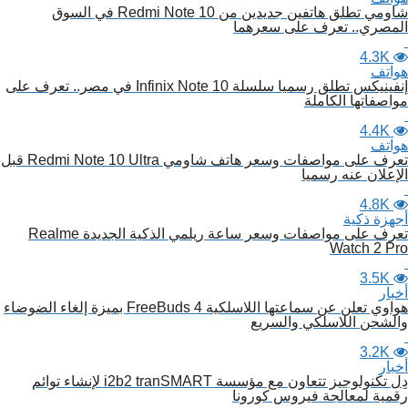
شاومي تطلق هاتفين جديدين من Redmi Note 10 في السوق
المصري.. تعرف على سعرهما
4.3K
هواتف
إنفينيكس تطلق رسميا سلسلة Infinix Note 10 في مصر.. تعرف على
مواصفاتها الكاملة
4.4K
هواتف
تعرف على مواصفات وسعر هاتف شاومي Redmi Note 10 Ultra قبل
الإعلان عنه رسميا
4.8K
أجهزة ذكية
تعرف على مواصفات وسعر ساعة ريلمي الذكية الجديدة Realme
Watch 2 Pro
3.5K
أخبار
هواوي تعلن عن سماعتها اللاسلكية FreeBuds 4 بميزة إلغاء الضوضاء
والشحن اللاسلكي والسريع
3.2K
أخبار
دِل تكنولوجيز تتعاون مع مؤسسة i2b2 tranSMART لإنشاء توائم
رقمية لمعالجة فيروس كورونا