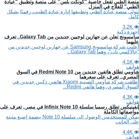
منصة الطبي تفعل خاصية “كونكت بلس” على منصة وتطبيق “عيادة
الطبي” للعلاج في المنزل
تتولى منصة عيادة الطبي وتطبيقها إدارة عيادة الطبيب رقميًا بشكل
كامل
3.2K
أجهزة ذكية
سامسونج تعلن عن جهازين لوحيين جديدين من Galaxy Tab.. تعرف
عليهما
أعلنت شركة سامسونج Samsung عن جهازين لوحيين جديدين من
“جالاكسي تاب”، وهما Galaxy Tab...
4.1K
هواتف
شاومي تطلق هاتفين جديدين من Redmi Note 10 في السوق
المصري.. تعرف على سعرهما
أطلقت شركة شاومي الصينية Xiaomi هاتفين ذكيين جديدين في
السوق المصري، وهما هاتفي Redmi...
4.3K
هواتف
إنفينيكس تطلق رسميا سلسلة Infinix Note 10 في مصر.. تعرف على
مواصفاتها الكاملة
يمكن للمستخدمين الوصول إلى سلسلة Note 10 ببصمة إصبع مثبتة
على الجانب
4.4K
هواتف