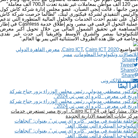
من 120 ألف مواطن بمعاملات غير نقدية تعدت الـ700 ألف معاملة”
ومن جانبها ، قالت إنجى الصبان، عضو مجلس إدارة شركة كاش كول
والرئيس التنفيذي لشركة فيكتورى لينك، “لطالما حرصت شركة كاش
كول على تقديم أحدث الخدمات والحلول المالية المتطورة التي تدعم
عملية التحول الرقمى في مصر، وتم إطلاق خدمة Cashless في إطار
المساهمة في تحقيق الشمول المالى من خلال تحويل أكبر معرض
للتكنولوجيا بمصر والشرق الأوسط وإفريقيا إلى حدث غير نقدى
وخاصة في ظل هذه الظروف الاستثنائية التي يمر بها العالم.”
المواضيع:
Cairo ICT 2020
,
Cairo ICT
,
معرض القاهرة الدولي
للاتصالات وتكنولوجيا المعلومات
,
مميز
Share
Tweet
Share
Share
البريد الالكترونى
اقرأ أيضًا
خلال مشاركتها في Cairo ICT’24.. أورنچ مصر تستعرض خدمات
مركز بيانات العاصمة الإدارية الجديدة