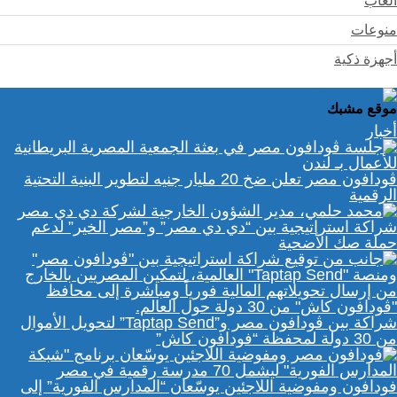
ألعاب
منوعات
أجهزة ذكية
موقع مشبك
أخبار
ڤودافون مصر تعلن ضخ 20 مليار جنيه لتطوير البنية التحتية
الرقمية
شراكة استراتيجية بين “دي دي مصر” و”مصر الخير” لدعم
حملة صك الأضحية
شراكة بين ڤودافون مصر و”Taptap Send” لتحويل الأموال
من 30 دولة لمحفظة “فودافون كاش”
فودافون ومفوضية اللاجئين يوسّعان “المدارس الفورية” إلى