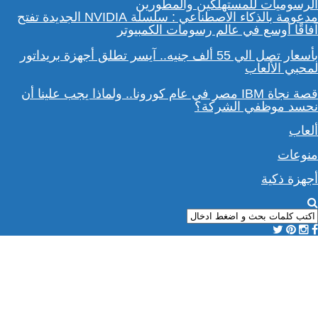
مدعومة بالذكاء الاصطناعي : سلسلة NVIDIA الجديدة تفتح
آفاقًا أوسع في عالم رسومات الكمبيوتر
بأسعار تصل الي 55 ألف جنيه.. آيسر تطلق أجهزة بريداتور
لمحبي الألعاب
قصة نجاة IBM مصر في عام كورونا.. ولماذا يجب علينا أن
نحسد موظفي الشركة؟
ألعاب
منوعات
أجهزة ذكية