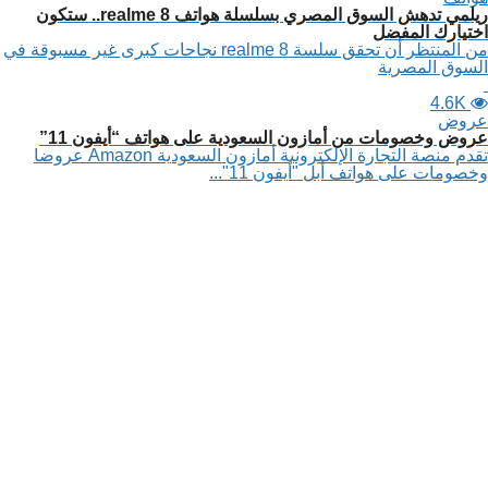
ريلمي تدهش السوق المصري بسلسلة هواتف realme 8.. ستكون
اختيارك المفضل
من المنتظر أن تحقق سلسة realme 8 نجاحات كبرى غير مسبوقة في
السوق المصرية
4.6K
عروض
عروض وخصومات من أمازون السعودية على هواتف “أيفون 11”
تقدم منصة التجارة الإلكترونية أمازون السعودية Amazon عروضا
وخصومات على هواتف أبل "أيفون 11"...