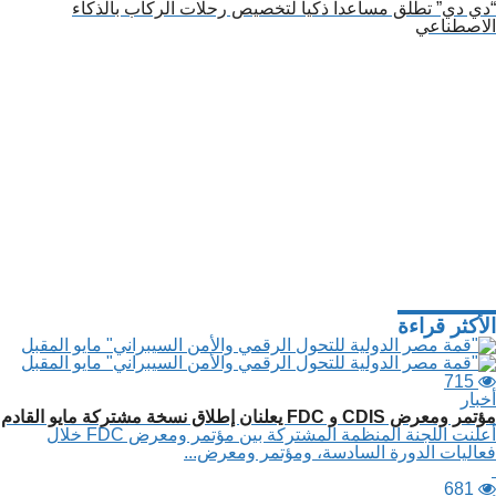
“دي دي” تطلق مساعداً ذكياً لتخصيص رحلات الركاب بالذكاء
الاصطناعي
الأكثر قراءة
715
أخبار
مؤتمر ومعرض CDIS و FDC يعلنان إطلاق نسخة مشتركة مايو القادم
أعلنت اللجنة المنظمة المشتركة بين مؤتمر ومعرض FDC خلال
فعاليات الدورة السادسة، ومؤتمر ومعرض...
681