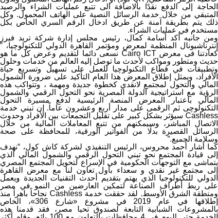
الحاجة إلى الدفع نقدًا بالاضافة الى تتبع عمليات الشراء والرصيد
المتبقي من خلال خدمة الرسائل النصية على الهاتف المحمول. وكل
ذلك يتم بطريقة آمنة عن طريق ادخال الرقم السري الخاص بكل
مستخدم في عمليات الشراء.
ومن جانبه أكد أسامة كمال، رئيس مجلس إدارة شركة تريد فيرز
إنترناشيونال المنظمة لمعرض ومؤتمر القاهرة الدولي للتكنولوچيا، ”
كعادتنا فى معرض Cairo ICT نسعى دائما لتقديم وعرض كل ما هو
حديث ومتطور ومواكب لأحدث ما توصل إليه العالم من خدمات وحلول
وتطبيقات في قطاع التكنولوچيا للعمل على تسهيل وتسريع حياة
الأفراد، ويمثل إطلاق المعرض هذا العام التأكيد على ضرورة الشمول
المالي والتحول لمجتمع لانقدي كخطوة جديدة ومهمة ، وتتواكب هذه
الرؤية مع استراتيجية الدولة المصرية نحو التحول الرقمي والشمول
المالي باعتبار المعرض المنصة الرئيسية لدفع مسيرة التحول
التكنولوچى ثم الرقمى على مدار أربع وعشرون عاماً. إن تبني خدمة
Cashless سيؤثر بشكل كبير على تقليل التجمعات بين الأفراد وحدوث
الاتصال المباشر، وسيمكنهم من تتبع المعاملات المالية من خلال
الرسائل القصيرة بدلًا من الفواتير الورقية، للمحافظة على صحة
وسلامة الجميع.”
كما أشار أحمد محروس، الرئيس التنفيذي لشركة كاش كول، “نهدف
إلى قيادة المجتمع نحو تبني التحول الرقمي والشمول المالي الذي
يتماشى مع التوجهات الحكومية في الإسراع لتحويل المجتمع المصري
إلى مجتمع غير نقدي و سعداء بأول تعاون لنا مع معرض القاهرة
الدولي للتكنولوجيا الذي يهتم بتقديم أحدث التقنيات الجديدة ويعمل
على ربط أطراف الصناعة لتمكين العارضين من النمو في مصر
ومنطقة الشرق الأوسط. لقد حققت خدمة Cashless نجاحاً باهراً منذ
إطلاقها في عام 2019 في مشروع «شارع 306»، الخاص
بالمشروعات الشبابية التابعة لصندوق تحيا مصر، فقد قدمنا هذه
الخدمة حتي اليوم في 4 محافظات بالتعاون مع 100 بائع، وقام أكثر