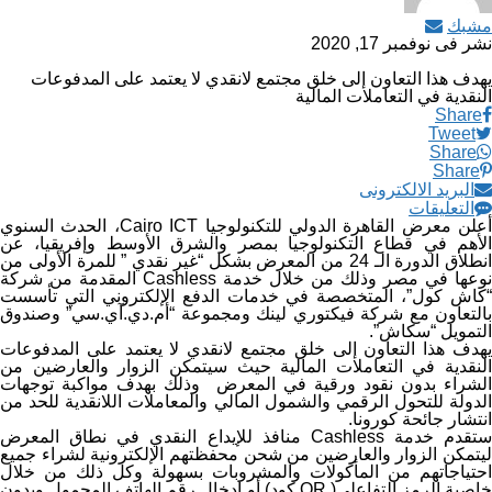
مشبك
نشر فى
نوفمبر 17, 2020
يهدف هذا التعاون إلى خلق مجتمع لانقدي لا يعتمد على المدفوعات
النقدية في التعاملات المالية
Share
Tweet
Share
Share
البريد الالكترونى
التعليقات
أعلن معرض القاهرة الدولي للتكنولوجيا Cairo ICT، الحدث السنوي
الأهم في قطاع التكنولوجيا بمصر والشرق الأوسط وإفريقيا، عن
انطلاق الدورة الـ 24 من المعرض بشكل “غير نقدي ” للمرة الأولى من
نوعها في مصر وذلك من خلال خدمة Cashless المقدمة من شركة
“كاش كول”، المتخصصة في خدمات الدفع الإلكتروني التي تأسست
بالتعاون مع شركة فيكتوري لينك ومجموعة “أم.دي.آي.سي” وصندوق
التمويل “سكاش”.
يهدف هذا التعاون إلى خلق مجتمع لانقدي لا يعتمد على المدفوعات
النقدية في التعاملات المالية حيث سيتمكن الزوار والعارضين من
الشراء بدون نقود ورقية في المعرض وذلك بهدف مواكبة توجهات
الدولة للتحول الرقمي والشمول المالي والمعاملات اللانقدية للحد من
انتشار جائحة كورونا.
ستقدم خدمة Cashless منافذ للإيداع النقدي في نطاق المعرض
ليتمكن الزوار والعارضين من شحن محفظتهم الإلكترونية لشراء جميع
احتياجاتهم من المأكولات والمشروبات بسهولة وكل ذلك من خلال
خاصية الرمز التفاعلي( QR كود) أو ادخال رقم الهاتف المحمول وبدون