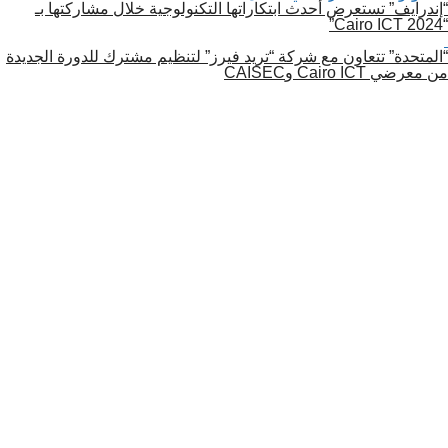
“إندرايف” تستعرض أحدث ابتكاراتها التكنولوجية خلال مشاركتها بـ
“Cairo ICT 2024”
“المتحدة” تتعاون مع شركة “تريد فيرز” لتنظيم مشترك للدورة الجديدة
من معرضي Cairo ICT وCAISEC