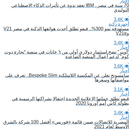
أخبار
70 سنة في مصر.. IBM تعقد ندوة عن تأثيرات الذكاء الاصطناعي
التوليدي
3.4K
أجهزة ذكية
مستهدفه نمو 300%.. فيفو تطلق أحدث هواتفها الذكية في مصر V21
وV21e
3.4K
أخبار
“أوپنر” تضخ استثمار دولاري أولي من ٦ خانات في منصة “تجارة دوت
كوم” لدعم أعمال المنصة الصاعدة
3.6K
أخبار
سامسونج تعلن عن المكنسة اللاسلكية Bespoke Slim.. تعرف على
مواصفاتها وسعرها
3.1K
أخبار
فيفو تطلق حملتها الإعلانية الجديدة احتفالا بشراكتها الرسمية في
بطولة كأس أمم أوروبا 2020
3.4K
أخبار
المصرية للاتصالات ضمن قائمة «فوربس» أفضل 100 شركة بالشرق
الأوسط لعام 2021