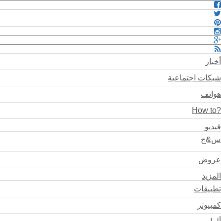
أخبار
شبكات اجتماعية
هواتف
?How to
فيديو
س&ج
عروض
المزيد
تطبيقات
كمبيوتر