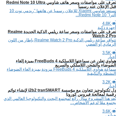
تعرف على مواصفات وسعر هاتف شاومي Redmi Note 10 Ultra
قبل الإعلان عنه رسميا
تستعد شاومي Xiaomi للإعلان رسميا عن هاتفها "ريدمي نوت 10
ألترا" Redmi Note 10...
4.8K
أجهزة ذكية
تعرف على مواصفات وسعر ساعة ريلمي الذكية الجديدة Realme
Watch 2 Pro
تتوافر ساعة ريلمي الذكية Realme Watch 2 Pro بإطار من اللون
الرمادي أو الفضي
3.5K
أخبار
هواوي تعلن عن سماعتها اللاسلكية FreeBuds 4 بميزة إلغاء
الضوضاء والشحن اللاسلكي والسريع
سماعة هواوي اللاسلكية FreeBuds 4 مزودة بميزة إلغاء الضوضاء
النشطة والتكيفية
3.2K
أخبار
دِل تكنولوجيز تتعاون مع مؤسسة i2b2 tranSMART لإنشاء توائم
رقمية لمعالجة فيروس كورونا
يُعد هذا المشروع مثال رائع لمجتمع البحث والتكنولوجيا العالمي الذي
يجتمع معًا لدعم الأشخاص...
3.6K
هواتف