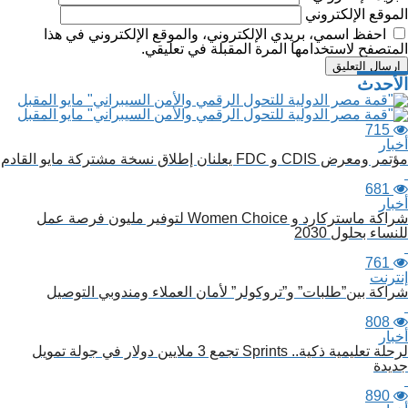
الموقع الإلكتروني
احفظ اسمي، بريدي الإلكتروني، والموقع الإلكتروني في هذا
المتصفح لاستخدامها المرة المقبلة في تعليقي.
صفّح
الأحدث
لمقالات
715
أخبار
مؤتمر ومعرض CDIS و FDC يعلنان إطلاق نسخة مشتركة مايو القادم
681
أخبار
شراكة ماستركارد و Women Choice لتوفير مليون فرصة عمل
للنساء بحلول 2030
761
إنترنت
شراكة بين”طلبات” و”تروكولر” لأمان العملاء ومندوبي التوصيل
808
أخبار
لرحلة تعليمية ذكية.. Sprints تجمع 3 ملايين دولار في جولة تمويل
جديدة
890