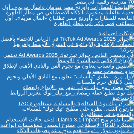
70 مدرسة رقمية في مصر
القابضة للمطارات وأورنچ مصر تطلقان «اسأل مريم».. أول
مساعد رقمي ذكي في مطار القاهرة
شبكات اجتماعية
في ديسمبر القادم.. جوائز تيك توك Ad Awards 2025 تحتفي
بالإبداع الإعلاني في الشرق الأوسط
لأول مرة.. تطبيق “واتساب” يتعاون مع النادي الأهلي ونجوم
الفن لإطلاق حزم ملصقات
تيك توك تطلع حملة رمضان_مع_تيك_توك لتعزيز الروابط
الاجتماعية
مارثون الثقة.. نظرة على مطبخ “تيك توك” للمساءلة
والشفافية في سنغافورة
بـ 2 مليون دولار.. “ميتا” تقدم منح لدعم تطبيقات الذكاء