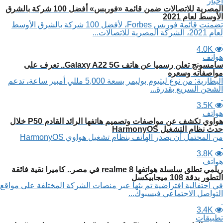
أخبار
المصرية للاتصالات ضمن قائمة «فوربس» أفضل 100 شركة بالشرق
الأوسط لعام 2021
تضمنت قائمة فوربس Forbes، لأفضل 100 شركة بالشرق الأوسط
لعام 2021، الشركة المصرية للاتصالات...
4.0K
هواتف
سامسونج تعلن رسميا عن هاتف Galaxy A22 5G.. تعرف على
مواصفاته وسعره
البطارية: من نوع ليثيوم بوليمر بسعة 5,000 مللي أمبير ساعة، تدعم
الشحن السريع بقدرة...
3.5K
هواتف
هواوي تكشف عن مواصفات وتصميم هاتفها الرائد القادم P50 خلال
حدث نظام التشغيل HarmonyOS
من المحتمل أن يصدر الهاتف بنظام تشغيل هواوي HarmonyOS
3.8K
هواتف
ريلمي تطلق سلسلة هواتفها realme 8 في مصر.. كاميرا نقية فائقة
التطور بدقة 108 ميجابيكسل
في احتفالية افتراضية تم بثها عبر منصات الشركة المختلفة على مواقع
التواصل الاجتماعي فيسبوك...
3.4K
تطبيقات