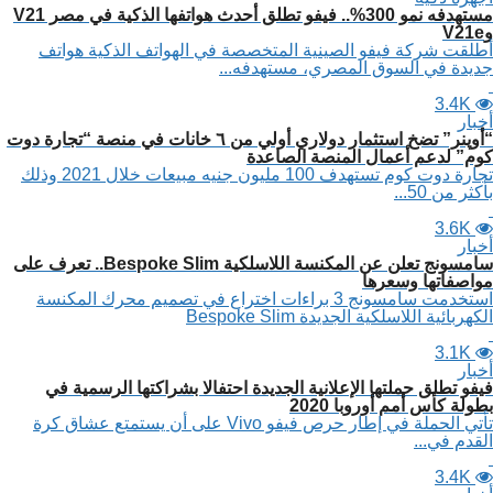
مستهدفه نمو 300%.. فيفو تطلق أحدث هواتفها الذكية في مصر V21
وV21e
أطلقت شركة فيفو الصينية المتخصصة في الهواتف الذكية هواتف
جديدة في السوق المصري، مستهدفه...
3.4K
أخبار
“أوپنر” تضخ استثمار دولاري أولي من ٦ خانات في منصة “تجارة دوت
كوم” لدعم أعمال المنصة الصاعدة
تجارة دوت كوم تستهدف 100 مليون جنيه مبيعات خلال 2021 وذلك
بأكثر من 50...
3.6K
أخبار
سامسونج تعلن عن المكنسة اللاسلكية Bespoke Slim.. تعرف على
مواصفاتها وسعرها
استخدمت سامسونج 3 براءات اختراع في تصميم محرك المكنسة
الكهربائية اللاسلكية الجديدة Bespoke Slim
3.1K
أخبار
فيفو تطلق حملتها الإعلانية الجديدة احتفالا بشراكتها الرسمية في
بطولة كأس أمم أوروبا 2020
تأتي الحملة في إطار حرص فيفو Vivo على أن يستمتع عشاق كرة
القدم في...
3.4K