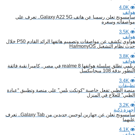
4.0K
هواتف
سامسونج تعلن رسميا عن هاتف Galaxy A22 5G.. تعرف على
مواصفاته وسعره
3.5K
هواتف
هواوي تكشف عن مواصفات وتصميم هاتفها الرائد القادم P50 خلال
حدث نظام التشغيل HarmonyOS
3.8K
هواتف
ريلمي تطلق سلسلة هواتفها realme 8 في مصر.. كاميرا نقية فائقة
التطور بدقة 108 ميجابيكسل
3.4K
تطبيقات
منصة الطبي تفعل خاصية “كونكت بلس” على منصة وتطبيق “عيادة
الطبي” للعلاج في المنزل
3.2K
أجهزة ذكية
سامسونج تعلن عن جهازين لوحيين جديدين من Galaxy Tab.. تعرف
عليهما
4.1K
هواتف