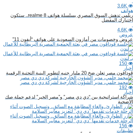
3.6K
هواتف
ريلمي تدهش السوق المصري بسلسلة هواتف realme 8.. ستكون
اختيارك المفضل
4.6K
عروض
عروض وخصومات من أمازون السعودية على هواتف “أيفون 11”
150
أخبار
ڤودافون مصر تعلن ضخ 20 مليار جنيه لتطوير البنية التحتية الرقمية
192
أخبار
شراكة استراتيجية بين “دي دي مصر” و”مصر الخير” لدعم حملة صك
الأضحية
156
تطبيقات