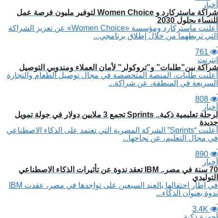
أخبار
شراكة ماستركارد و Women Choice لتوفير مليون فرصة عمل
للنساء بحلول 2030
أعلنت ماستركارد ومؤسسة «Women Choice» عن تعزيز الشراكة
التي تربطهما من خلال إطلاق برنامجي...
761
إنترنت
شراكة بين”طلبات” و”تروكولر” لأمان العملاء ومندوبي التوصيل
أعلنت طلبات، المنصة المتخصصة في مجال توصيل الطعام والتجارة
السريعة في المنطقة، عن شراكة...
808
أخبار
لرحلة تعليمية ذكية.. Sprints تجمع 3 ملايين دولار في جولة تمويل
جديدة
أعلنت “Sprints” الشركة المصرية التي تعتمد على الذكاء الاصطناعي
في مجال التعليم، عن نجاحها...
890
أخبار
70 سنة في مصر.. IBM تعقد ندوة عن تأثيرات الذكاء الاصطناعي
التوليدي
في إطار احتفالها بالعيد السبعين على تواجدها في مصر، عقدت IBM
ندوة بعنوان الذكاء...
3.4K
أجهزة ذكية