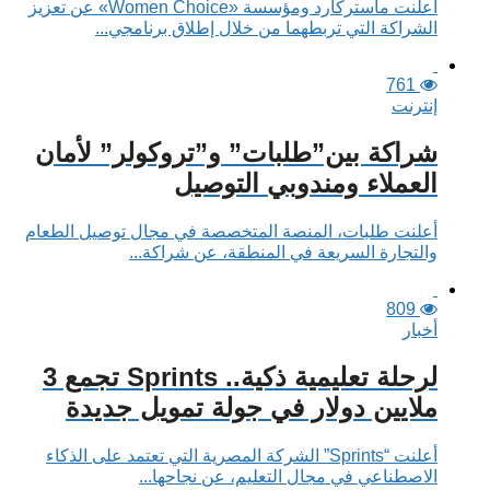
أعلنت ماستركارد ومؤسسة «Women Choice» عن تعزيز
الشراكة التي تربطهما من خلال إطلاق برنامجي...
761
إنترنت
شراكة بين”طلبات” و”تروكولر” لأمان
العملاء ومندوبي التوصيل
أعلنت طلبات، المنصة المتخصصة في مجال توصيل الطعام
والتجارة السريعة في المنطقة، عن شراكة...
809
أخبار
لرحلة تعليمية ذكية.. Sprints تجمع 3
ملايين دولار في جولة تمويل جديدة
أعلنت “Sprints” الشركة المصرية التي تعتمد على الذكاء
الاصطناعي في مجال التعليم، عن نجاحها...