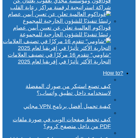
ڤودافون ومؤسسة مجدي يعقوب يعلنان عن
شراكة استراتيجية لرقمنة مراكز رعاية القلب
ڤوداكوم العالمية تعلن عن تعيين أيمن عصام
رئيسًا تنفيذيًا للشؤون الخارجية للمجموعة
“شاومي” تتقدم 16 مركزًا في تصنيف العلامات
التجارية الأكثر تأثيرًا في إفريقيا لعام 2025
?How to
كيف تصنع استيكر من صورك المفضلة
لاستخدامه داخل تطبيق واتساب؟
كيفية تحميل أفضل برنامج VPN مجاني
كيف تحفظ صفحات الويب في صورة ملفات
PDF من داخل متصفح كروم؟