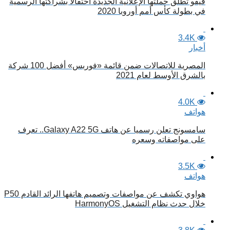
فيفو تطلق حملتها الإعلانية الجديدة احتفالا بشراكتها الرسمية
في بطولة كأس أمم أوروبا 2020
3.4K
أخبار
المصرية للاتصالات ضمن قائمة «فوربس» أفضل 100 شركة
بالشرق الأوسط لعام 2021
4.0K
هواتف
سامسونج تعلن رسميا عن هاتف Galaxy A22 5G.. تعرف
على مواصفاته وسعره
3.5K
هواتف
هواوي تكشف عن مواصفات وتصميم هاتفها الرائد القادم P50
خلال حدث نظام التشغيل HarmonyOS