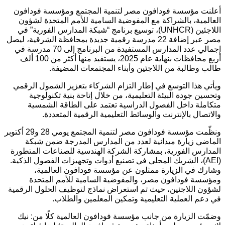
أعلنت مؤسسة فودافون مصر لتنمية المجتمع ومؤسسة فودافون
العالمية، بالشراكة مع المفوضية السامية للأمم المتحدة لشؤون
اللاجئين (UNHCR)، توسيع برنامج “شبكة المدارس الفورية” في
مصر عبر إضافة 22 مدرسة رقمية جديدة بمحافظة الشرقية، ليصل
إجمالي عدد المدارس المستفيدة من البرنامج إلى 70 مدرسة في
أربع محافظات بنهاية عام 2025، يستفيد منها أكثر من 100 ألف
طالب وطالبة من اللاجئين وأبناء المجتمعات المضيفة.
ويأتي هذا التوسع في إطار التزام الشركاء بتعزيز الشمول الرقمي
وتحسين جودة البيئة التعليمية، من خلال إتاحة بنية تكنولوجية
متكاملة داخل الفصول الدراسية تعتمد على الطاقة الشمسية
والاتصال بالإنترنت والوسائط التعليمية الرقمية المتعددة.
ونظّمت مؤسسة فودافون مصر لتنمية المجتمع يومي 28 و29 أكتوبر
الماضي زيارة ميدانية لعدد من المدارس المدرجة ضمن شبكة
المدارس الفورية، بمشاركة الشركة الهندسية للصناعات المتطورة
(AEI)، الشريك المحلي في تصنيع أدوات وتجهيزات الفصول الذكية.
وشارك في الزيارة ممثلون عن مؤسسة فودافون العالمية،
ومؤسسة فودافون مصر، والمفوضية السامية للأمم المتحدة
لشؤون اللاجئين، حيث تم استعراض نماذج لتوظيف الحلول الرقمية
في دعم العملية التعليمية وتمكين المعلمين والطلاب.
وضمّت الزيارة من جانب مؤسسة فودافون العالمية كلًا من: نيك