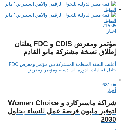
715
أخبار
مؤتمر ومعرض CDIS و FDC يعلنان
إطلاق نسخة مشتركة مايو القادم
أعلنت اللجنة المنظمة المشتركة بين مؤتمر ومعرض FDC
خلال فعاليات الدورة السادسة، ومؤتمر ومعرض...
681
أخبار
شراكة ماستركارد و Women Choice
لتوفير مليون فرصة عمل للنساء بحلول
2030