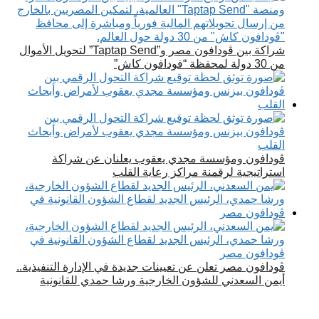
شراكة بين ڤودافون مصر و”Taptap Send” لتحويل الأموال
من 30 دولة لمحفظة “فودافون كاش”
ڤودافون ومؤسسة مجدي يعقوب يعلنان عن شراكة
استراتيجية لرقمنة مراكز رعاية القلب
ڤودافون مصر تعلن عن تعيينات جديدة في الإدارة التنفيذية..
أيمن السعدني للشؤون الخارجية ورشا حمدي للقانونية