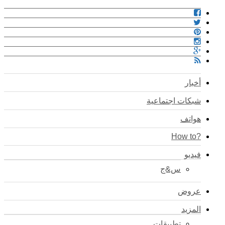
أخبار
شبكات اجتماعية
هواتف
?How to
فيديو
س&ج
عروض
المزيد
تطبيقات