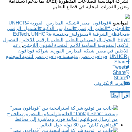
الشركة الهندسية للصناعات المتطورة (AEI)، بما يدعم الاستدامة
وتعزيز القدرات المحلية في قطاع التعليم.
المواضيع:
#فودافون_مصر #شبكة_المدارس_الفورية #UNHCR
#اللاجئون #التعليم_الرقمي #المدارس_الذكية #الشمول_الرقمي
#محافظة_الشرقية #مسؤولية_مجتمعية #EdTech
UNHCR
,
Egypt
,
التحول الرقمي في التعليم
,
التعليم الرقمي للاجئين
,
الفصول
الذكية
,
المفوضية السامية للأمم المتحدة لشؤون اللاجئين
,
دعم
اللاجئين في مصر
,
شبكة المدارس الفورية
,
شراكة فودافون
وUNHCR
,
فودافون مصر
,
مؤسسة فودافون مصر لتنمية المجتمع
Share
Tweet
Share
Share
البريد الالكترونى
اقرأ أيضًا