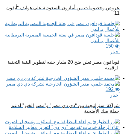
عروض وخصومات من أمازون السعودية على هواتف “أيفون
11”
150
أخبار
ڤودافون مصر تعلن ضخ 20 مليار جنيه لتطوير البنية التحتية
الرقمية
192
أخبار
شراكة استراتيجية بين “دي دي مصر” و”مصر الخير” لدعم
حملة صك الأضحية