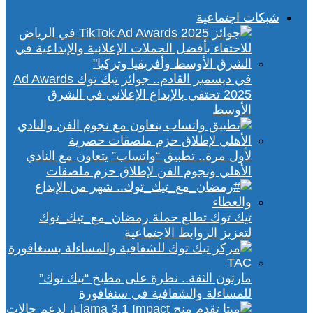
شبكات اجتماعية
في ديسمبر القادم.. جوائز تيك توك Ad Awards
2025 تحتفي بالإبداع الإعلاني في الشرق
الأوسط
لأول مرة.. تطبيق “واتساب” يتعاون مع النادي
الأهلي ونجوم الفن لإطلاق حزم ملصقات
تيك توك تطلع حملة رمضان_مع_تيك_توك
لتعزيز الروابط الاجتماعية
مارثون الثقة.. نظرة على مطبخ “تيك توك”
للمساءلة والشفافية في سنغافورة