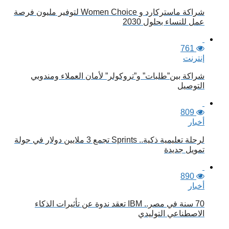
شراكة ماستركارد و Women Choice لتوفير مليون فرصة
عمل للنساء بحلول 2030
761
إنترنت
شراكة بين”طلبات” و”تروكولر” لأمان العملاء ومندوبي
التوصيل
809
أخبار
لرحلة تعليمية ذكية.. Sprints تجمع 3 ملايين دولار في جولة
تمويل جديدة
890
أخبار
70 سنة في مصر.. IBM تعقد ندوة عن تأثيرات الذكاء
الاصطناعي التوليدي