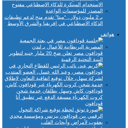
بـ 2 مليون دولار.. “ميتا” تقدم منح لدعم تطبيقات
الذكاء الاصطناعي في إفريقيا والشرق الأوسط
هواتف
ڤودافون مصر تعلن ضخ 20 مليار جنيه لتطوير
البنية التحتية الرقمية
ڤودافون كاش وسهل يطلقان خدمة شحن
كروت الكهرباء مسبقة الدفع عبر تطبيق أنا
ڤودافون