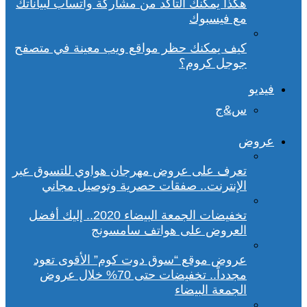
هكذا يمكنك التأكد من مشاركة واتساب لبياناتك
مع فيسبوك
كيف يمكنك حظر مواقع ويب معينة في متصفح
جوجل كروم؟
فيديو
س&ج
عروض
تعرف على عروض مهرجان هواوي للتسوق عبر
الإنترنت.. صفقات حصرية وتوصيل مجاني
تخفيضات الجمعة البيضاء 2020.. إليك أفضل
العروض على هواتف سامسونج
عروض موقع “سوق دوت كوم” الأقوى تعود
مجدداً.. تخفيضات حتى 70% خلال عروض
الجمعة البيضاء