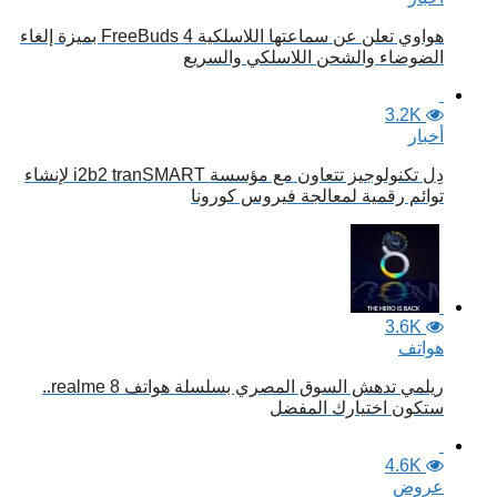
هواوي تعلن عن سماعتها اللاسلكية FreeBuds 4 بميزة إلغاء
الضوضاء والشحن اللاسلكي والسريع
3.2K
أخبار
دِل تكنولوجيز تتعاون مع مؤسسة i2b2 tranSMART لإنشاء
توائم رقمية لمعالجة فيروس كورونا
3.6K
هواتف
ريلمي تدهش السوق المصري بسلسلة هواتف realme 8..
ستكون اختيارك المفضل
4.6K
عروض