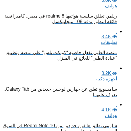
3.8K
هواتف
ريلمي تطلق سلسلة هواتفها realme 8 في مصر.. كاميرا نقية
فائقة التطور بدقة 108 ميجابيكسل
3.4K
تطبيقات
منصة الطبي تفعل خاصية “كونكت بلس” على منصة وتطبيق
“عيادة الطبي” للعلاج في المنزل
3.2K
أجهزة ذكية
سامسونج تعلن عن جهازين لوحيين جديدين من Galaxy Tab..
تعرف عليهما
4.1K
هواتف
شاومي تطلق هاتفين جديدين من Redmi Note 10 في السوق