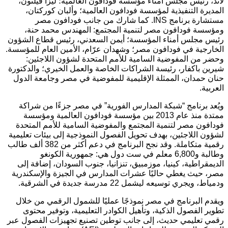
لاند، رئيس مجلس أمناء مؤسسة فودافون العالمية؛ ليزا فيلتون،
المديرة التنفيذية لمؤسسة فودافون العالمية؛ وألبان كوركتان،
مستشارة برنامج INS. كما شارك من جانب فودافون مصر
ومؤسسة فودافون مصر لتنمية المجتمع: المهندس محمد حنة،
رئيس مجلس أمناء المؤسسة؛ أيمن السعدني، رئيس قطاع الشؤون
الخارجية في فودافون مصر؛ وشهدان عرّام، الأمين العام للمؤسسة.
وحضر من المفوضية السامية للأمم المتحدة لشؤون اللاجئين:
شيرين باكفار، رئيسة الشراكات الخاصة والعمل الخيري؛ والدكتورة
حنان حمدان، الممثلة الإقليمية للمفوضية في مصر وجامعة الدول
العربية.
ويُعد برنامج “شبكة المدارس الفورية” في مصر جزءًا من شراكة
ممتدة منذ عام 2013 بين مؤسسة فودافون العالمية ومؤسسة
فودافون مصر لتنمية المجتمع والمفوضية السامية للأمم المتحدة
لشؤون اللاجئين، بهدف تحويل الفصول النموذجية إلى بيئات تعليمية
رقمية متكاملة. وقد نجح البرنامج في دعم أكثر من 382 ألف طالب
وطالبة و6,800 معلم في ست دول هي: جمهورية الكونغو
الديمقراطية، كينيا، موزمبيق، تنزانيا، جنوب السودان، إضافة إلى
مصر، حيث يغطي حاليًا عشرات المدارس في الجيزة والإسكندرية
ودمياط، ويجري توسيعه ليشمل 22 مدرسة جديدة في الشرقية.
ويقدم البرنامج في مصر نموذجًا عمليًا للشمول الرقمي من خلال
تطوير الفصول الذكية، وتأهيل الكوادر التعليمية، وتوفير محتوى
رقمي تعليمي حديث، إلى جانب توطين تصنيع تجهيزات الفصول عبر