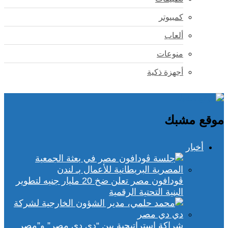
كمبيوتر
ألعاب
منوعات
أجهزة ذكية
موقع مشبك
أخبار
ڤودافون مصر تعلن ضخ 20 مليار جنيه لتطوير
البنية التحتية الرقمية
شراكة استراتيجية بين “دي دي مصر” و”مصر