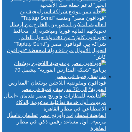
الخير” لدعم حملة صك الأضحية
شراكة بين ڤودافون مصر و”Taptap Send”
لتحويل الأموال من 30 دولة لمحفظة “فودافون
كاش”
فودافون ومفوضية اللاجئين يوسّعان “المدارس
الفورية” إلى 70 مدرسة رقمية في مصر
القابضة للمطارات وأورنچ مصر تطلقان «اسأل
مريم».. أول مساعد رقمي ذكي في مطار
القاهرة