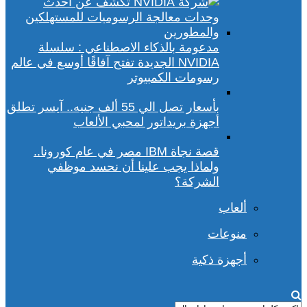
مدعومة بالذكاء الاصطناعي : سلسلة
NVIDIA الجديدة تفتح آفاقًا أوسع في عالم
رسومات الكمبيوتر
بأسعار تصل الي 55 ألف جنيه.. آيسر تطلق
أجهزة بريداتور لمحبي الألعاب
قصة نجاة IBM مصر في عام كورونا..
ولماذا يجب علينا أن نحسد موظفي
الشركة؟
ألعاب
منوعات
أجهزة ذكية