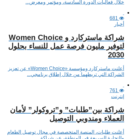
خلال فعاليات الدورة السادسة، ومؤتمر ومعرض...
681
أخبار
شراكة ماستركارد و Women Choice
لتوفير مليون فرصة عمل للنساء بحلول
2030
أعلنت ماستركارد ومؤسسة «Women Choice» عن تعزيز
الشراكة التي تربطهما من خلال إطلاق برنامجي...
761
إنترنت
شراكة بين”طلبات” و”تروكولر” لأمان
العملاء ومندوبي التوصيل
أعلنت طلبات، المنصة المتخصصة في مجال توصيل الطعام
والتجارة السريعة في المنطقة، عن شراكة...