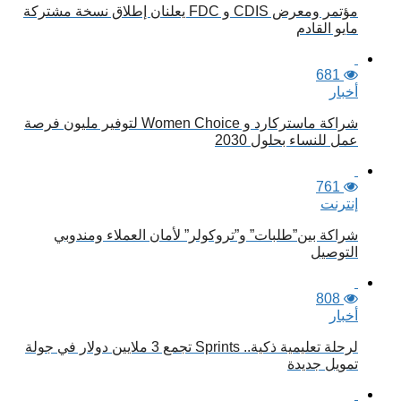
مؤتمر ومعرض CDIS و FDC يعلنان إطلاق نسخة مشتركة
مايو القادم
681
أخبار
شراكة ماستركارد و Women Choice لتوفير مليون فرصة
عمل للنساء بحلول 2030
761
إنترنت
شراكة بين”طلبات” و”تروكولر” لأمان العملاء ومندوبي
التوصيل
808
أخبار
لرحلة تعليمية ذكية.. Sprints تجمع 3 ملايين دولار في جولة
تمويل جديدة