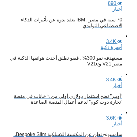
890
أخبار
70 سنة في مصر.. IBM تعقد ندوة عن تأثيرات الذكاء
الاصطناعي التوليدي
3.4K
أجهزة ذكية
مستهدفه نمو 300%.. فيفو تطلق أحدث هواتفها الذكية في
مصر V21 وV21e
3.4K
أخبار
“أوپنر” تضخ استثمار دولاري أولي من ٦ خانات في منصة
“تجارة دوت كوم” لدعم أعمال المنصة الصاعدة
3.6K
أخبار
سامسونج تعلن عن المكنسة اللاسلكية Bespoke Slim..