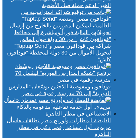
الخير” لدعم حملة صك الأضحية
شراكة بين ڤودافون مصر و”Taptap Send”
لتحويل الأموال من 30 دولة لمحفظة “فودافون
كاش”
فودافون ومفوضية اللاجئين يوسّعان “المدارس
الفورية” إلى 70 مدرسة رقمية في مصر
القابضة للمطارات وأورنچ مصر تطلقان «اسأل
مريم».. أول مساعد رقمي ذكي في مطار
القاهرة