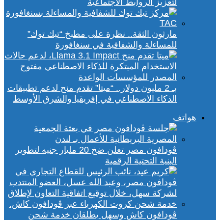
لتعزيز الروابط الاجتماعية
مارثون الثقة.. نظرة على مطبخ “تيك توك”
للمساءلة والشفافية في سنغافورة
بـ 2 مليون دولار.. “ميتا” تقدم منح لدعم تطبيقات
الذكاء الاصطناعي في إفريقيا والشرق الأوسط
هواتف
ڤودافون مصر تعلن ضخ 20 مليار جنيه لتطوير
البنية التحتية الرقمية
ڤودافون كاش وسهل يطلقان خدمة شحن