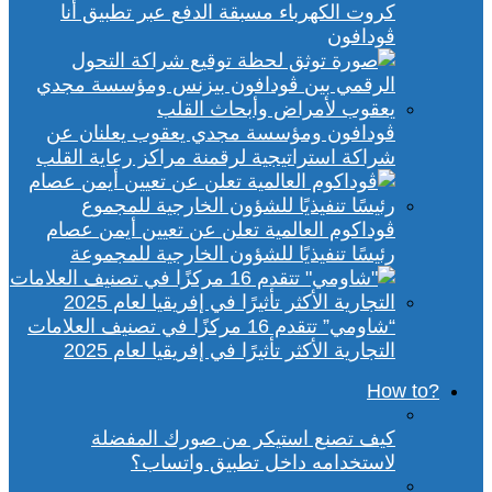
كروت الكهرباء مسبقة الدفع عبر تطبيق أنا
ڤودافون
ڤودافون ومؤسسة مجدي يعقوب يعلنان عن
شراكة استراتيجية لرقمنة مراكز رعاية القلب
ڤوداكوم العالمية تعلن عن تعيين أيمن عصام
رئيسًا تنفيذيًا للشؤون الخارجية للمجموعة
“شاومي” تتقدم 16 مركزًا في تصنيف العلامات
التجارية الأكثر تأثيرًا في إفريقيا لعام 2025
?How to
كيف تصنع استيكر من صورك المفضلة
لاستخدامه داخل تطبيق واتساب؟