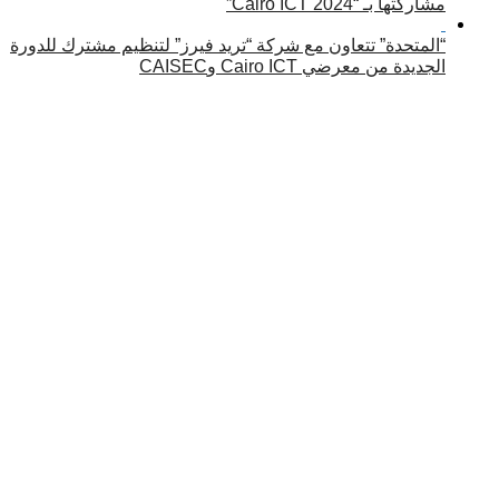
مشاركتها بـ “Cairo ICT 2024”
“المتحدة” تتعاون مع شركة “تريد فيرز” لتنظيم مشترك للدورة
الجديدة من معرضي Cairo ICT وCAISEC