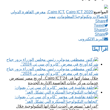
المواضيع:
Cairo ICT 2020
,
Cairo ICT
,
معرض القاهرة الدولي
للاتصالات وتكنولوجيا المعلومات
,
مميز
Share
Tweet
Share
Share
البريد الالكترونى
اقرأ أيضًا
خلال مشاركتها في Cairo ICT’24.. أورنچ مصر تستعرض
خدمات مركز بيانات العاصمة الإدارية الجديدة
“إندرايف” تستعرض أحدث ابتكاراتها التكنولوجية خلال