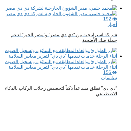
192
أخبار
شراكة استراتيجية بين “دي دي مصر” و”مصر الخير” لدعم
حملة صك الأضحية
156
تطبيقات
“دي دي” تطلق مساعداً ذكياً لتخصيص رحلات الركاب بالذكاء
الاصطناعي