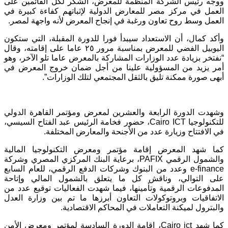
ووجه رئيس الشركة المنظمة للمعرض، الشكر لكل القائمين على
العمل في مركز مصر للمعارض الدولية لإثباتهم كفاءة كبيرة في
العمل وسط روح تعاون ورغبة في إنجاح المعرض لأنه واجهة لمصر.
وأكد كمال، أن الاستعداد سيبدأ فورا للدورة المقبلة، التي ستكون
اليوبيل الفضي للمعرض بمناسبة مرور ٢٥ عاما على إقامته، وقال
“نفتخر بزيادة عدد الوزارات المشاركة بالمعرض عاما تلو الآخر، وهو
أمر يزيد من المسؤولية علينا من أجل ضمان خروج المعرض في
أبهى صورة ممكنة تليق بالثقل المجتمعي لتلك الوزارات”.
وشهدت الدورة الرابعة والعشرين لمعرض ومؤتمر القاهرة الدولي
للتكنولوجيا Cairo ICT، حضور فخامة الرئيس عبد الفتاح السيسي،
في الافتتاح وزيارة عدد من الأجنحة والمعارض المختلفة.
كما شهد المعرض إقامة مؤتمر ومعرض التكنولوجيا المالية
والشمول الرقمي PAFIX، برعاية البنك المركزي المصري وشركة
e-finance وعدد من البنوك وشركات الدفع الرقمي، للعام السابع
على التوالي، وناقش كل ما يتعلق بالشمول المالي وإتاحة
المدفوعات الرقمية وتأمينها، فيما شهدت الفعاليات توقيع عدد من
الاتفاقيات وبروتوكولات التعاون أبرزها ما تم بين وزارة العدل
والبترول لميكنة التعاملات في المحاكم الاقتصادية.
كما شهد Cairo ict، إقامة الدورة السادسة لمؤتمر ومعرض الأمن