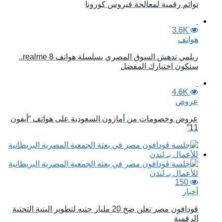
توائم رقمية لمعالجة فيروس كورونا
3.6K
هواتف
ريلمي تدهش السوق المصري بسلسلة هواتف realme 8..
ستكون اختيارك المفضل
4.6K
عروض
عروض وخصومات من أمازون السعودية على هواتف “أيفون
11”
150
أخبار
ڤودافون مصر تعلن ضخ 20 مليار جنيه لتطوير البنية التحتية
الرقمية