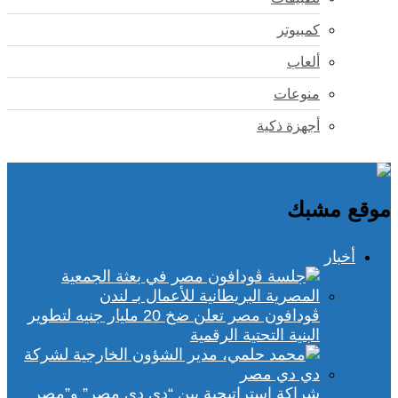
كمبيوتر
ألعاب
منوعات
أجهزة ذكية
موقع مشبك
أخبار
ڤودافون مصر تعلن ضخ 20 مليار جنيه لتطوير
البنية التحتية الرقمية
شراكة استراتيجية بين “دي دي مصر” و”مصر