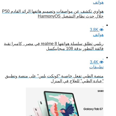
هواتف
هواوي تكشف عن مواصفات وتصميم هاتفها الرائد القادم P50
خلال حدث نظام التشغيل HarmonyOS
3.8K
هواتف
ريلمي تطلق سلسلة هواتفها realme 8 في مصر.. كاميرا نقية
فائقة التطور بدقة 108 ميجابيكسل
3.4K
تطبيقات
منصة الطبي تفعل خاصية “كونكت بلس” على منصة وتطبيق
“عيادة الطبي” للعلاج في المنزل