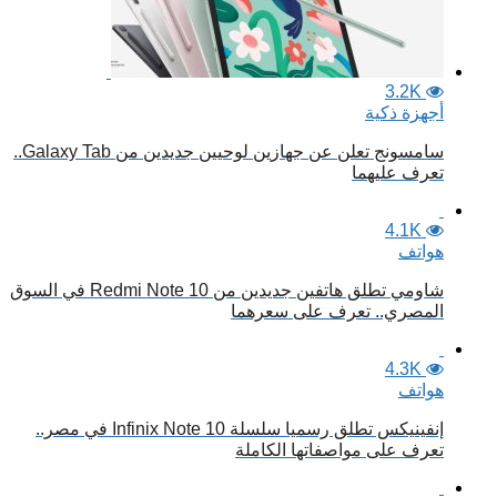
3.2K
أجهزة ذكية
سامسونج تعلن عن جهازين لوحيين جديدين من Galaxy Tab..
تعرف عليهما
4.1K
هواتف
شاومي تطلق هاتفين جديدين من Redmi Note 10 في السوق
المصري.. تعرف على سعرهما
4.3K
هواتف
إنفينيكس تطلق رسميا سلسلة Infinix Note 10 في مصر..
تعرف على مواصفاتها الكاملة