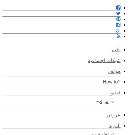
أخبار
شبكات اجتماعية
هواتف
?How to
فيديو
س&ج
عروض
المزيد
تطبيقات