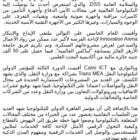
والسلامة العامة DSS، والذي استعرض أحدث ما توصلت إليه
التكنولوجيا العالمية في مجالات الأمن الدفاع وأجهزة التأمين من
كاميرات مراقبة وأجهزة صوتية وأشعية، وتقنيات التعرف على
الوجوه والسيارات، وغيرها الكثير من الأجهزة التقنية الأمنية الحديثة.
وأقيمت للعام الخامس على التوالي ملتقى الإبداع والابتكار
Innovation Arena لإتاحة الفرصة لأكبر عدد ممكن من رواد الأعمال
والمبدعين لعرض مشروعاتهم المبتكرة، وتم تكريم فريق جامعة
الأزهر الفائز بمسابقة “ايناكس العالمية”، فيما حصل على 50 ألف
جنيه جائزة مالية من أكاديمية البحث العلمي.
وبالتوازي مع Cairo ICT أقيمت الدورة الثالثة للمؤتمر الدولي
لتكنولوجيا النقل Trans MEA بشراكة مع وزارة النقل، والذي يشهد
الكشف عن العديد من المشروعات الاستثمارية الجديدة في مجال
النقل والمواصلات اعتمادا على التكنولوجيا، فيما شهد توقيع عشرات
الاتفاقيات وبروتوكولات التعاون بين وزارة النقل وعدد من الشركات
الخاصة والتحالفات الدولية.
هذا بالإضافة إلى أن مؤتمر القاهرة الدولي للتكنولوجيا شهد العديد
من الجلسات النقاشية بحضور عدد من الخبراء من مختلف المجالات
المتعلقة بالتكنولوجيا وضعوا فيها خطة طريق إلى النهوض بالقطاع
وكيفية التحول الرقمي الأمثل لإتاحة كافة الخدمات لملايين
المستخدمين والوصل إلى الخدمات الرقمية ومفهوم المدن الذكية
على نحو نموذجي.