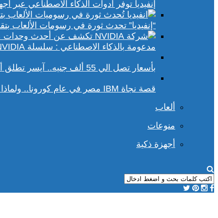
إنفيديا توفر أدوات الذكاء الاصطناعي عبر أجهزة الكمبيوتر ا
“إنفيديا” تحدث ثورة في رسومات الألعاب بتقنيات DLSS 4 و racing
مدعومة بالذكاء الاصطناعي : سلسلة NVIDIA الجديدة تفتح آفاقًا أوسع في عالم رسومات الكمبيوتر
بأسعار تصل الي 55 ألف جنيه.. آيسر تطلق أجهزة بريداتور لمحبي الألعاب
قصة نجاة IBM مصر في عام كورونا.. ولماذا يجب علينا أن نحسد موظفي الشركة؟
ألعاب
منوعات
أجهزة ذكية