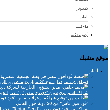
كمبيوتر
ألعاب
منوعات
أجهزة ذكية
موقع مشبك
أخبار
ڤودافون مصر تعلن ضخ 20 مليار جنيه لتطوير البنية التحتية الرقمية
شراكة استراتيجية بين “دي دي مصر” و”مصر الخير
شراكة بين ڤودافون مصر و”Taptap Send” لتحويل الأموال من 30 دولة لمحفظة “فودافون كاش”