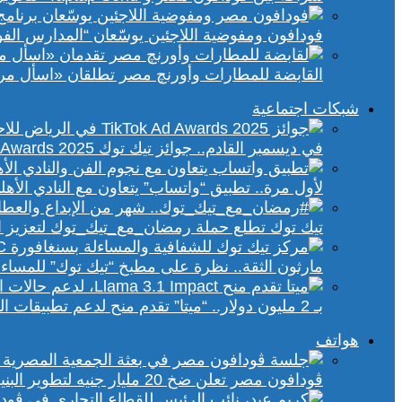
فودافون ومفوضية اللاجئين يوسّعان “المدارس الفورية” إلى 70 مدرسة 
القابضة للمطارات وأورنچ مصر تطلقان «اسأل مر
شبكات اجتماعية
في ديسمبر القادم.. جوائز تيك توك Ad Awards 2025 تحتفي بالإبداع الإعلاني في الشرق الأوسط
لأول مرة.. تطبيق “واتساب” يتعاون مع النادي الأ
تيك توك تطلع حملة رمضان_مع_تيك_توك لتعزيز ال
مارثون الثقة.. نظرة على مطبخ “تيك توك” للمساء
بـ 2 مليون دولار.. “ميتا” تقدم منح لدعم تطبيقات الذكاء الاصطناعي في إفريقيا والشرق الأوسط
هواتف
ڤودافون مصر تعلن ضخ 20 مليار جنيه لتطوير البنية التحتية الرقمية