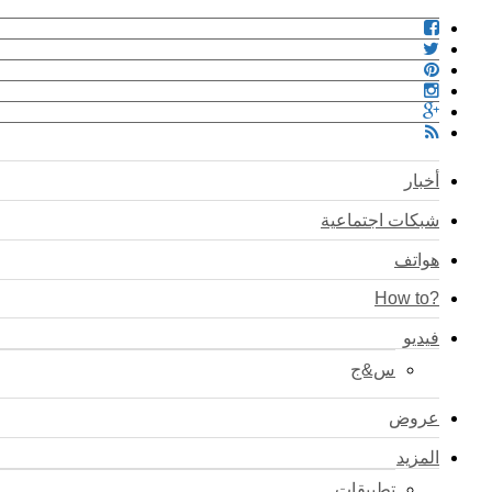
أخبار
شبكات اجتماعية
هواتف
?How to
فيديو
س&ج
عروض
المزيد
تطبيقات