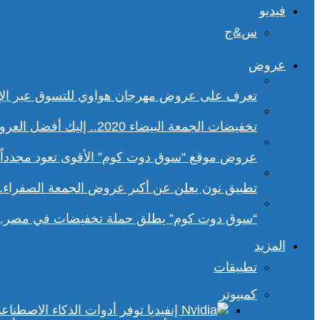
فيديو
س&ج
عروض
تعرف على عروض مهرجان هواوي للتسوق عبر الإ
تخفيضات الجمعة البيضاء 2020.. إليك أفضل العروض على هواتف سامسونج
عروض موقع “سوق دوت كوم” الأقوى تعود مجدداً.. تخفيضات حتى 70% خلا
تطبيق نون يعلن عن أكبر عروض الجمعة الصفراء.
“سوق دوت كوم” يطلق حملة تخفيضات في مصر.. 
المزيد
تطبيقات
كمبيوتر