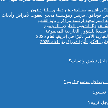
باء مسبقة الدفع عبر تطبيق أنا ڤودافون
ستراتيجية لرقمنة مراكز رعاية القلب
تنفيذيًا للشؤون الخارجية للمجموعة
داخل تطبيق واتساب؟
ع فيسبوك
وجل كروم؟