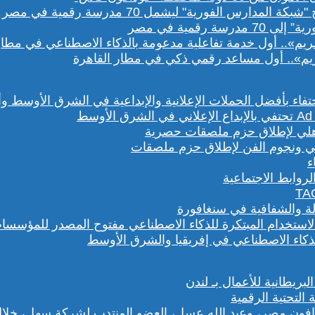
رقمية في مصر
يم».. أول مساعد رقمي ذكي في مطار القاهرة
هلي ونجوم الفن لإطلاق حزم ملصقات
روابط الاجتماعية
لة والشفافية في سنغافورة