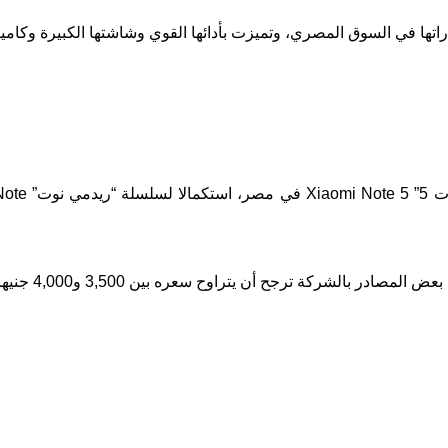
اوح سعره بين 3,500 و4,000 جنيها، أما عن مواصفات الهاتف فهي كالآتي: