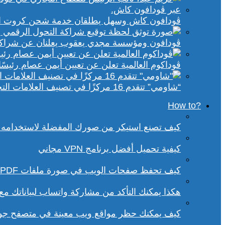
ڤودافون كاش وسهل يطلقان خدمة شحن كروت الكهر
ڤودافون ومؤسسة مجدي يعقوب يعلنان عن شراكة ا
ڤوداكوم العالمية تعلن عن تعيين أيمن عصام رئيسًا 
“شاومي” تتقدم 16 مركزًا في تصنيف العلامات التجارية الأكثر تأثيرًا في إفريقيا لعام 2025
?How to
كيف تصنع استيكر من صورك المفضلة لاستخدامه 
كيفية تحميل أفضل برنامج VPN مجاني
كيف تحفظ صفحات الويب في صورة ملفات PDF من داخل متصفح كروم؟
هكذا يمكنك التأكد من مشاركة واتساب لبياناتك م
كيف يمكنك حظر مواقع ويب معينة في متصفح ج