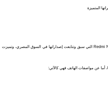
تطرح اليوم شركة شاومي الصينية Xiaomi هاتفها الجديد “شاومي نوت 5” Xiaomi Note 5 في مصر، استكمالا لسلسلة “ريدمي نوت” Redmi Note التي سبق وتتابعت إصداراتها في السوق المصري، وتميزت