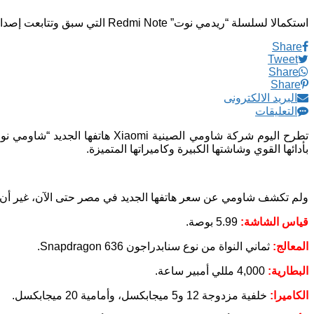
استكمالا لسلسلة “ريدمي نوت” Redmi Note التي سبق وتتابعت إصداراتها في السوق المصري، وتميزت بأدائها القوي وشاشتها الكبيرة وكاميراتها المتميزة
Share
Tweet
Share
Share
البريد الالكترونى
التعليقات
بأدائها القوي وشاشتها الكبيرة وكاميراتها المتميزة.
ولم تكشف شاومي عن سعر هاتفها الجديد في مصر حتى الآن، غير أن بعض المصادر بالشركة ترجح أن يتر
قياس الشاشة:
5.99 بوصة.
المعالج:
ثماني النواة من نوع سنابدراجون Snapdragon 636.
البطارية:
4,000 مللي أمبير ساعة.
الكاميرا:
خلفية مزدوجة 12 و5 ميجابكسل، وأمامية 20 ميجابكسل.