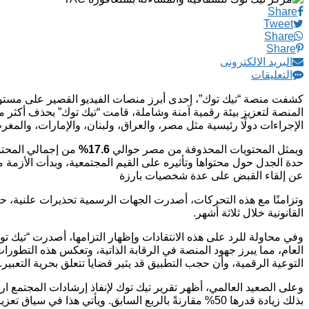
Share
Tweet
Share
Share
البريد الالكترونى
التعليقات
الإجراءات دولًا رئيسية مثل مصر، والعراق، ولبنان، والإمارات، والمغ
ويمثل المحتويات المحذوفة من مصر حوالي
17.6%
من إجمالي المحتو
حدة الجدل حول محتواها وتأثيره على القيم المجتمعية، وبدأت الأزمة
عن إلقاء القبض على عدة شخصيات بارزة
وتزامنًا مع هذه التحركات، أصدرت الجهات الرسمية تحذيرات علنية، 
القانونية خلال ثلاثة أشهر.
العام، مما يبرز جهود المنصة في الرقابة الذاتية، وتعكس هذه التطور
التوعية الرقمية، وأن حجب التطبيق قد يثير قضايا تتعلق بحرية التعبير.
بذلك زيادة قدرها 50% مقارنةً بالربع السابق. ويأتي 