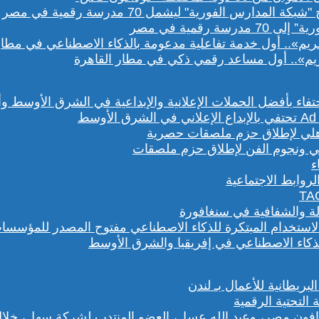
رقمية في مصر
يم».. أول مساعد رقمي ذكي في مطار القاهرة
هلي ونجوم الفن لإطلاق حزم ملصقات
روابط الاجتماعية
لة والشفافية في سنغافورة