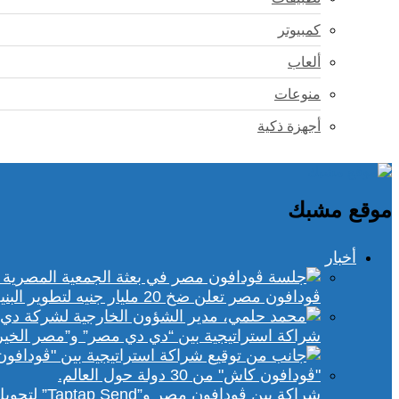
كمبيوتر
ألعاب
منوعات
أجهزة ذكية
موقع مشبك
أخبار
ڤودافون مصر تعلن ضخ 20 مليار جنيه لتطوير البنية التحتية الرقمية
شراكة استراتيجية بين “دي دي مصر” و”مصر الخير
شراكة بين ڤودافون مصر و”Taptap Send” لتحويل الأموال من 30 دولة لمحفظة “فودافون كاش”