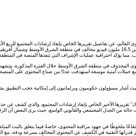
المنصة لتعزيز بيئة رقمية آمنة وشاملة، قامت “تيك توك” بحذف أكثر من 16.5 مليون فيديو مخالف 
رب، مما يؤكد احترافية عمليات الإشراف التي تنفذها المنصة في المنطقة
ى المحذوف في منطقة الشرق الأوسط خلال الفترة المذكورة، وتشهد
 مع حملات أمنية موسعة استهدفت عددًا من صناع المحتوى على المنصة، 
حيث أشار مسؤولون حكوميون وبرلمانيون إلى إمكانية حجب التطبيق بشك
ات حالة من الجدل المجتمعي والقانوني الواسع، حيث يرى البعض أن الر
هذا في سياق تعزيز قدراتها التقنية في الكشف عن المحتوى المخالف بسرعة ود