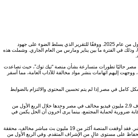
كشفت منصة “تيك توك”، إحدى أبرز منصات الفيديو القصير على مستوى العالم، عن تفاصيل تقريرها الخاص بإنفاذ إرشادات المجتمع للربع الأول من عام 2025. ووفقًا للتقرير الذي يسلط الضوء على جهود
في منطقة الشرق الأوسط وشمال أفريقيا، وذلك في الفترة ما بين يناير ومارس من العام الجاري. وشملت هذه
.
 مصر حاليًا تطورات متسارعة بشأن منصة “تيك توك”، حيث تصاعدت
ووجهت إليهم اتهامات بنشر مواد مخالفة للآداب العامة، مما أسفر
ل كامل في مصر إذا لم يتم تحسين المحتوى والالتزام بالضوابط
وفي محاولة للرد على هذه الانتقادات وإظهار التزامها، أصدرت “تيك توك” تقريرها الأخير الخاص بإنفاذ إرشادات المجتمع، والذي كشف عن حذف 2.9 مليون فيديو مخالف في مصر وحدها خلال الربع الأول من
قابة ضرورية لحماية المجتمع، بينما يرى آخرون أن الحل يكمن في
وعلى الصعيد العالمي، أظهر تقرير تيك توك لإنفاذ إرشادات المجتمع ارتفاعًا ملحوظًا في جهود مراقبة المحتوى، خاصةً فيما يتعلق بالبث المباشر. فقد أوقفت المنصة أكثر من 19 مليون بث مباشر مخالف، محققة
قة، مع الحفاظ على مستوى عالٍ من الإشراف المتقدم. وفي الربع الأول من