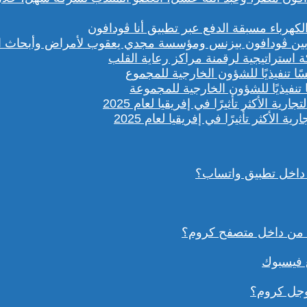
باء مسبقة الدفع عبر تطبيق أنا ڤودافون
ستراتيجية لرقمنة مراكز رعاية القلب
تنفيذيًا للشؤون الخارجية للمجموعة
داخل تطبيق واتساب؟
ع فيسبوك
وجل كروم؟