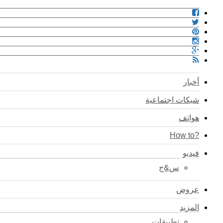
أخبار
شبكات اجتماعية
هواتف
?How to
فيديو
س&ج
عروض
المزيد
تطبيقات