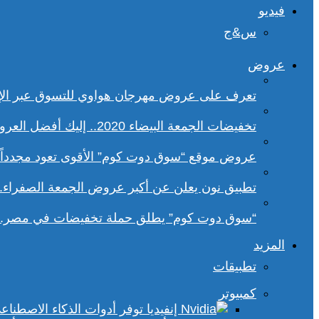
فيديو
س&ج
عروض
تعرف على عروض مهرجان هواوي للتسوق عبر الإ
تخفيضات الجمعة البيضاء 2020.. إليك أفضل العروض على هواتف سامسونج
عروض موقع “سوق دوت كوم” الأقوى تعود مجدداً.. تخفيضات حتى 70% خلا
تطبيق نون يعلن عن أكبر عروض الجمعة الصفراء.
“سوق دوت كوم” يطلق حملة تخفيضات في مصر.. 
المزيد
تطبيقات
كمبيوتر