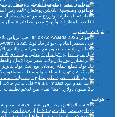
فودافون ومفوضية اللاجئين يوسّعان “المدارس الفورية” إلى 70 مدرسة 
القابضة للمطارات وأورنچ مصر تطلقان «اسأل مر
شبكات اجتماعية
في ديسمبر القادم.. جوائز تيك توك Ad Awards 2025 تحتفي بالإبداع الإعلاني في الشرق الأوسط
لأول مرة.. تطبيق “واتساب” يتعاون مع النادي الأ
تيك توك تطلع حملة رمضان_مع_تيك_توك لتعزيز ال
مارثون الثقة.. نظرة على مطبخ “تيك توك” للمساء
بـ 2 مليون دولار.. “ميتا” تقدم منح لدعم تطبيقات الذكاء الاصطناعي في إفريقيا والشرق الأوسط
هواتف
ڤودافون مصر تعلن ضخ 20 مليار جنيه لتطوير البنية التحتية الرقمية