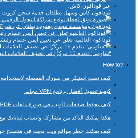
ڤودافون كاش وسهل يطلقان خدمة شحن كروت الكهر
ڤودافون ومؤسسة مجدي يعقوب يعلنان عن شراكة ا
ڤوداكوم العالمية تعلن عن تعيين أيمن عصام رئيسًا 
“شاومي” تتقدم 16 مركزًا في تصنيف العلامات التجارية الأكثر تأثيرًا في إفريقيا لعام 2025
?How to
كيف تصنع استيكر من صورك المفضلة لاستخدامه 
كيفية تحميل أفضل برنامج VPN مجاني
كيف تحفظ صفحات الويب في صورة ملفات PDF من داخل متصفح كروم؟
هكذا يمكنك التأكد من مشاركة واتساب لبياناتك م
كيف يمكنك حظر مواقع ويب معينة في متصفح ج