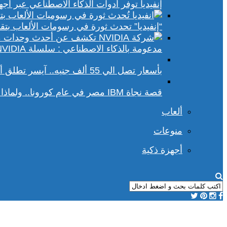
إنفيديا توفر أدوات الذكاء الاصطناعي عبر أجهزة الكمبيوتر ا
“إنفيديا” تحدث ثورة في رسومات الألعاب بتقنيات DLSS 4 و racing
مدعومة بالذكاء الاصطناعي : سلسلة NVIDIA الجديدة تفتح آفاقًا أوسع في عالم رسومات الكمبيوتر
بأسعار تصل الي 55 ألف جنيه.. آيسر تطلق أجهزة بريداتور لمحبي الألعاب
قصة نجاة IBM مصر في عام كورونا.. ولماذا يجب علينا أن نحسد موظفي الشركة؟
ألعاب
منوعات
أجهزة ذكية