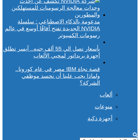
مدعومة بالذكاء الاصطناعي : سلسلة
NVIDIA الجديدة تفتح آفاقًا أوسع في عالم
رسومات الكمبيوتر
بأسعار تصل الي 55 ألف جنيه.. آيسر تطلق
أجهزة بريداتور لمحبي الألعاب
قصة نجاة IBM مصر في عام كورونا..
ولماذا يجب علينا أن نحسد موظفي
الشركة؟
ألعاب
منوعات
أجهزة ذكية