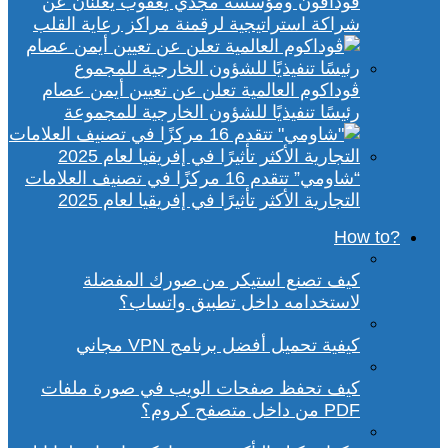
ڤودافون ومؤسسة مجدي يعقوب يعلنان عن
شراكة استراتيجية لرقمنة مراكز رعاية القلب
ڤوداكوم العالمية تعلن عن تعيين أيمن عصام
رئيسًا تنفيذيًا للشؤون الخارجية للمجموعة
“شاومي” تتقدم 16 مركزًا في تصنيف العلامات
التجارية الأكثر تأثيرًا في إفريقيا لعام 2025
?How to
كيف تصنع استيكر من صورك المفضلة
لاستخدامه داخل تطبيق واتساب؟
كيفية تحميل أفضل برنامج VPN مجاني
كيف تحفظ صفحات الويب في صورة ملفات
PDF من داخل متصفح كروم؟