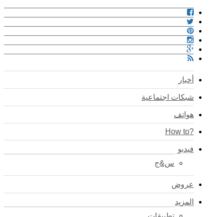
أخبار
شبكات اجتماعية
هواتف
?How to
فيديو
س&ج
عروض
المزيد
تطبيقات