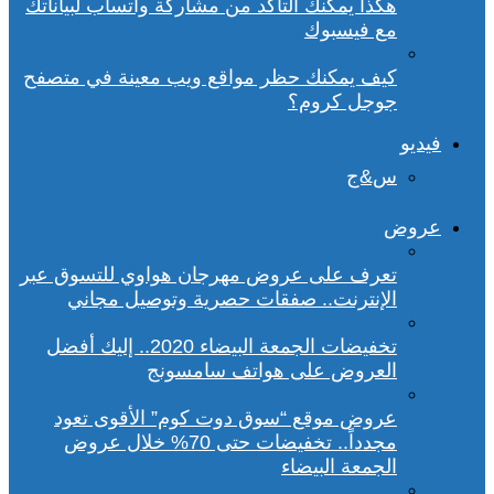
هكذا يمكنك التأكد من مشاركة واتساب لبياناتك
مع فيسبوك
كيف يمكنك حظر مواقع ويب معينة في متصفح
جوجل كروم؟
فيديو
س&ج
عروض
تعرف على عروض مهرجان هواوي للتسوق عبر
الإنترنت.. صفقات حصرية وتوصيل مجاني
تخفيضات الجمعة البيضاء 2020.. إليك أفضل
العروض على هواتف سامسونج
عروض موقع “سوق دوت كوم” الأقوى تعود
مجدداً.. تخفيضات حتى 70% خلال عروض
الجمعة البيضاء