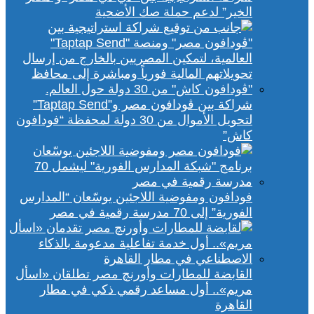
الخير” لدعم حملة صك الأضحية
شراكة بين ڤودافون مصر و”Taptap Send”
لتحويل الأموال من 30 دولة لمحفظة “فودافون
كاش”
فودافون ومفوضية اللاجئين يوسّعان “المدارس
الفورية” إلى 70 مدرسة رقمية في مصر
القابضة للمطارات وأورنچ مصر تطلقان «اسأل
مريم».. أول مساعد رقمي ذكي في مطار
القاهرة