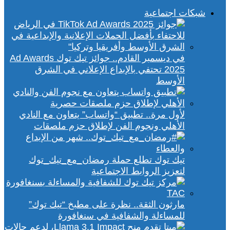
شبكات اجتماعية
في ديسمبر القادم.. جوائز تيك توك Ad Awards
2025 تحتفي بالإبداع الإعلاني في الشرق
الأوسط
لأول مرة.. تطبيق “واتساب” يتعاون مع النادي
الأهلي ونجوم الفن لإطلاق حزم ملصقات
تيك توك تطلع حملة رمضان_مع_تيك_توك
لتعزيز الروابط الاجتماعية
مارثون الثقة.. نظرة على مطبخ “تيك توك”
للمساءلة والشفافية في سنغافورة