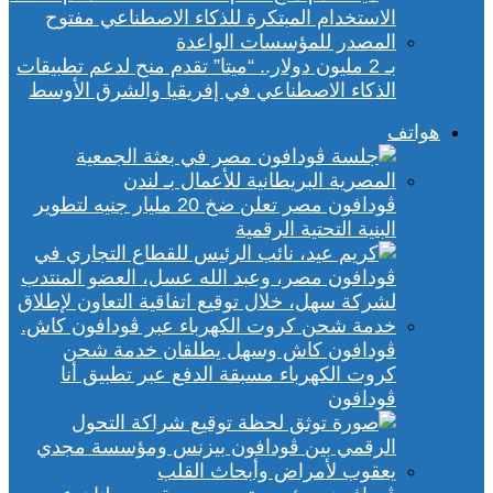
بـ 2 مليون دولار.. “ميتا” تقدم منح لدعم تطبيقات
الذكاء الاصطناعي في إفريقيا والشرق الأوسط
هواتف
ڤودافون مصر تعلن ضخ 20 مليار جنيه لتطوير
البنية التحتية الرقمية
ڤودافون كاش وسهل يطلقان خدمة شحن
كروت الكهرباء مسبقة الدفع عبر تطبيق أنا
ڤودافون