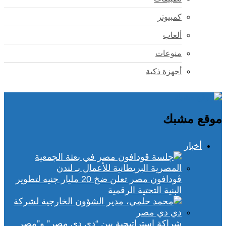
كمبيوتر
ألعاب
منوعات
أجهزة ذكية
موقع مشبك
أخبار
ڤودافون مصر تعلن ضخ 20 مليار جنيه لتطوير
البنية التحتية الرقمية
شراكة استراتيجية بين “دي دي مصر” و”مصر