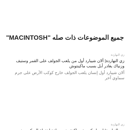
جميع الموضوعات ذات صله "MACINTOSH"
زي النهاردة
زي النهاردة| ألان شيبارد أول من يلعب الجولف على القمر وستيف
وزنياك يغادر أبل بسبب ماكينتوش
ألان شيبارد أول إنسان يلعب الجولف خارج كوكب الأرض على جرم
سماوي آخر
زي النهاردة