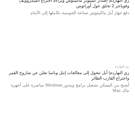
زي النهاردة| إصدار كمبيوتر ماكينتوش وبراءة اختراع الميكروويف
وفوياجر 2 تحلق حول أورانوس
دفع جهاز أبل ماكينتوش صناعة الحوسبة بكاملها إلى الأمام
زي النهاردة
زي النهاردة| أبل تتحول إلى معالجات إنتل وناسا تعلن عن صاروخ القمر
واختراع القارب الطائر
أصبح من الممكن تشغيل برامج ويندوز Windows مباشرة على أجهزة
ماك Mac