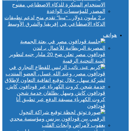
بـ 2 مليون دولار.. “ميتا” تقدم منح لدعم تطبيقات
الذكاء الاصطناعي في إفريقيا والشرق الأوسط
هواتف
ڤودافون مصر تعلن ضخ 20 مليار جنيه لتطوير
البنية التحتية الرقمية
ڤودافون كاش وسهل يطلقان خدمة شحن
كروت الكهرباء مسبقة الدفع عبر تطبيق أنا
ڤودافون