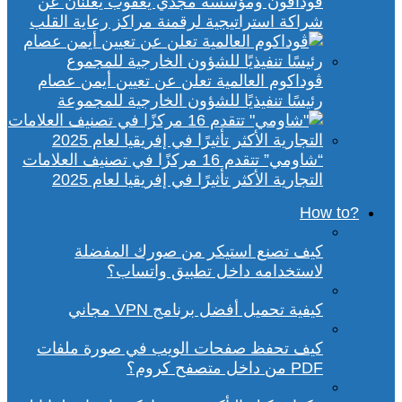
ڤودافون ومؤسسة مجدي يعقوب يعلنان عن
شراكة استراتيجية لرقمنة مراكز رعاية القلب
ڤوداكوم العالمية تعلن عن تعيين أيمن عصام
رئيسًا تنفيذيًا للشؤون الخارجية للمجموعة
“شاومي” تتقدم 16 مركزًا في تصنيف العلامات
التجارية الأكثر تأثيرًا في إفريقيا لعام 2025
?How to
كيف تصنع استيكر من صورك المفضلة
لاستخدامه داخل تطبيق واتساب؟
كيفية تحميل أفضل برنامج VPN مجاني
كيف تحفظ صفحات الويب في صورة ملفات
PDF من داخل متصفح كروم؟