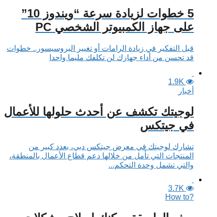
5 خطوات لزيادة سرعة “ويندوز 10”
على جهاز الكمبيوتر الشخصي PC
قبل التفكير في زيادة الرامات أو تغيير البروسيسور.. خطوات
قد تحسن من أداء جهازك لن تكلفك مليما واحدا
1.9K
أخبار
لوجيتك تكشف عن أحدث حلولها للأعمال
في جيتكس
تشارك لوجيتك في معرض جيتكس دبي، بعدد كبير من
المنتجات التي تأمل من خلالها دعم قطاع الأعمال بالمنطقة،
والتي تشمل وحدة التحكم...
3.7K
?How to