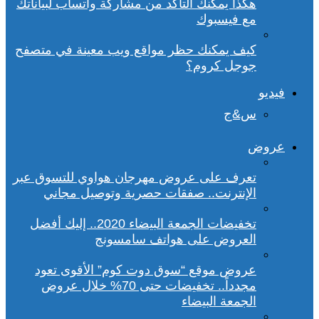
هكذا يمكنك التأكد من مشاركة واتساب لبياناتك
مع فيسبوك
كيف يمكنك حظر مواقع ويب معينة في متصفح
جوجل كروم؟
فيديو
س&ج
عروض
تعرف على عروض مهرجان هواوي للتسوق عبر
الإنترنت.. صفقات حصرية وتوصيل مجاني
تخفيضات الجمعة البيضاء 2020.. إليك أفضل
العروض على هواتف سامسونج
عروض موقع “سوق دوت كوم” الأقوى تعود
مجدداً.. تخفيضات حتى 70% خلال عروض
الجمعة البيضاء