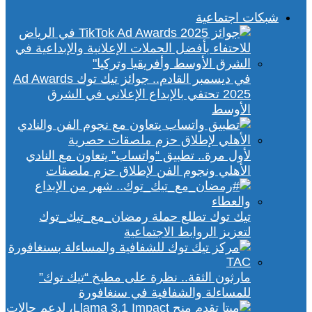
شبكات اجتماعية
في ديسمبر القادم.. جوائز تيك توك Ad Awards
2025 تحتفي بالإبداع الإعلاني في الشرق
الأوسط
لأول مرة.. تطبيق “واتساب” يتعاون مع النادي
الأهلي ونجوم الفن لإطلاق حزم ملصقات
تيك توك تطلع حملة رمضان_مع_تيك_توك
لتعزيز الروابط الاجتماعية
مارثون الثقة.. نظرة على مطبخ “تيك توك”
للمساءلة والشفافية في سنغافورة