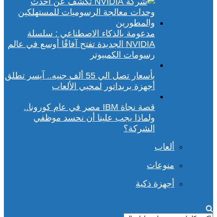
مدعومة بالذكاء الاصطناعي : سلسلة
NVIDIA الجديدة تفتح آفاقًا أوسع في عالم
رسومات الكمبيوتر
بأسعار تصل الي 55 ألف جنيه.. آيسر تطلق
أجهزة بريداتور لمحبي الألعاب
قصة نجاة IBM مصر في عام كورونا..
ولماذا يجب علينا أن نحسد موظفي
الشركة؟
ألعاب
منوعات
أجهزة ذكية