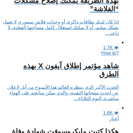
بهذه الطريقة يمكنك إصلاح مشكلات
“الفلاشة”
إذا كان لديك بطاقات ذاكرة، أو وحدات فلاش ميموري لا تعمل
بشكل سليم، أو لا يمكنك استغلال كامل مساحتها الفعلية، لا
داعي...
1.7K
?How to
شاهد مؤتمر إطلاق آيفون X بهذه
الطرق
الحدث الأكبر الذي ينتظره العالم هذا الأسبوع من أبل لإعلان
عن أحدث منتجاتها التقنية، والذي يمكن متابعته على الهواء
مباشرة، اليوم الثلاثاء،...
1.8K
أخبار
هكذا كتبت مايكروسوفت شهادة وفاة