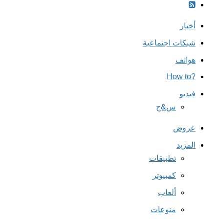
أخبار
شبكات اجتماعية
هواتف
?How to
فيديو
س&ج
عروض
المزيد
تطبيقات
كمبيوتر
ألعاب
منوعات