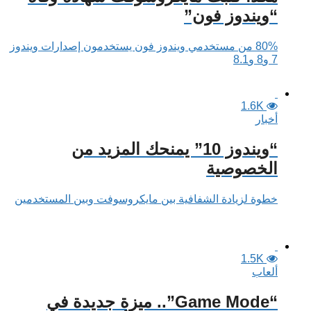
“ويندوز فون”
80% من مستخدمي ويندوز فون يستخدمون إصدارات ويندوز
7 و8 و8.1
1.6K
أخبار
“ويندوز 10” يمنحك المزيد من
الخصوصية
خطوة لزيادة الشفافية بين مايكروسوفت وبين المستخدمين
1.5K
ألعاب
“Game Mode”.. ميزة جديدة في