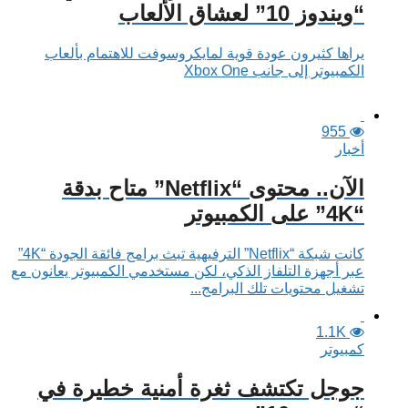
“ويندوز 10” لعشاق الألعاب
يراها كثيرون عودة قوية لمايكروسوفت للاهتمام بألعاب
الكمبيوتر إلى جانب Xbox One
955
أخبار
الآن.. محتوى “Netflix” متاح بدقة
“4K” على الكمبيوتر
كانت شبكة “Netflix” الترفيهية تبث برامج فائقة الجودة “4K”
عبر أجهزة التلفاز الذكي، لكن مستخدمي الكمبيوتر يعانون مع
تشغيل محتويات تلك البرامج...
1.1K
كمبيوتر
جوجل تكتشف ثغرة أمنية خطيرة في