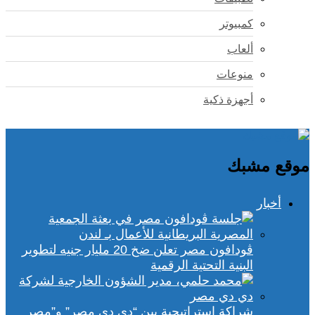
كمبيوتر
ألعاب
منوعات
أجهزة ذكية
موقع مشبك
أخبار
ڤودافون مصر تعلن ضخ 20 مليار جنيه لتطوير
البنية التحتية الرقمية
شراكة استراتيجية بين “دي دي مصر” و”مصر