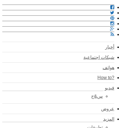
أخبار
شبكات اجتماعية
هواتف
?How to
فيديو
س&ج
عروض
المزيد
تطبيقات