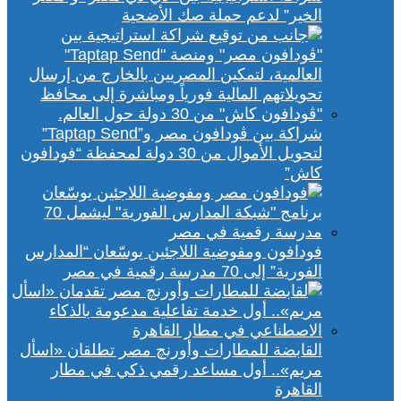
الخير” لدعم حملة صك الأضحية
شراكة بين ڤودافون مصر و”Taptap Send”
لتحويل الأموال من 30 دولة لمحفظة “فودافون
كاش”
فودافون ومفوضية اللاجئين يوسّعان “المدارس
الفورية” إلى 70 مدرسة رقمية في مصر
القابضة للمطارات وأورنچ مصر تطلقان «اسأل
مريم».. أول مساعد رقمي ذكي في مطار
القاهرة