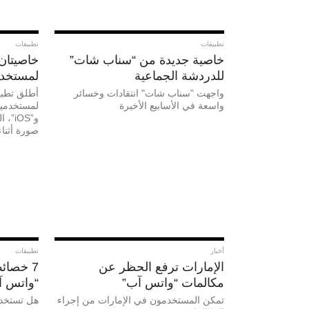
تطبيقات
تطبيقات
خاصية جديدة من “سناب شات”
خاصيتان
للدردشة الجماعية
لمستخدم
واجهت "سناب شات" انتقادات وخسائر
أطلق تطبي
واسعة في الأسابيع الأخيرة
لمستخدميه
و”OS
صورة أثناء
أخبار
تطبيقات
الإمارات ترفع الحظر عن
7 خصائ
مكالمات “واتس آب”
“واتس آ
تمكن المستخدمون في الإمارات من إجراء
هل تستخد