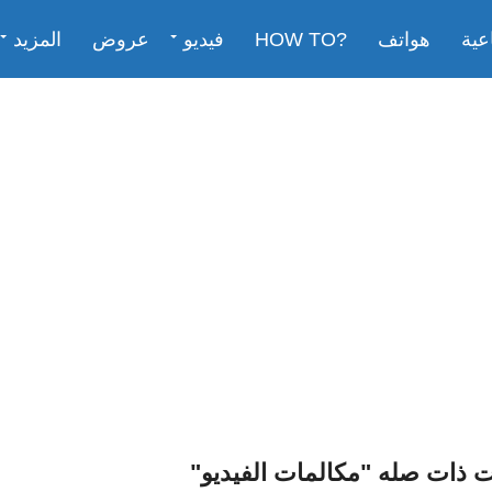
عية
هواتف
?HOW TO
فيديو
عروض
المزيد
 ذات صله "مكالمات الفيديو"