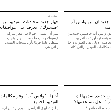
أجهزة ذكية
 جديدتان من واتس آب
جهاز جديد لمحادثات الفيديو من
يه
“فيسبوك”.. تعرف على مواصفاته
ق واتس آب خاصيتين جديدتين
يبدو أن المبنى رقم 8 في مقر شركة
 بنسختيه لهواتف أندرويد
فيسبوك وما يحمله من أسرار وتجارب،
i”، الخاصية الأولى هي الصورة داخل
سيطل علينا قريبًا بأول منتجاته التقنية،
 مكالمات الفيديو، والتي كانت...
والتي هي...
أخبار
ص جديدة يقدمها لك
أخيرًا.. “واتس آب” يوفر مكالمات
ب”.. هل تستخدمها؟
الفيديو للجميع
م هذه الخصائص؟
يطلق تطبيق التراسل الفوري واتس آب،