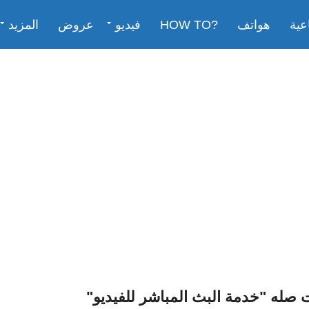
عية
هواتف
?HOW TO
فيديو
عروض
المزيد
صله "خدمة البث المباشر للفيديو"