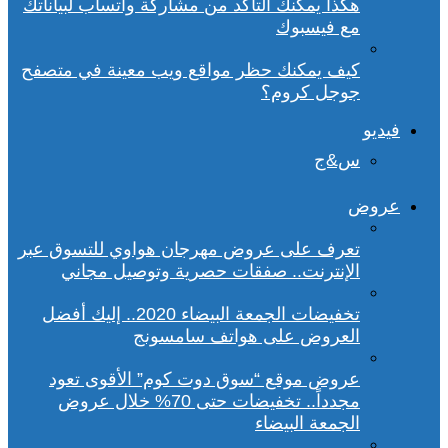
هكذا يمكنك التأكد من مشاركة واتساب لبياناتك
مع فيسبوك
كيف يمكنك حظر مواقع ويب معينة في متصفح
جوجل كروم؟
فيديو
س&ج
عروض
تعرف على عروض مهرجان هواوي للتسوق عبر
الإنترنت.. صفقات حصرية وتوصيل مجاني
تخفيضات الجمعة البيضاء 2020.. إليك أفضل
العروض على هواتف سامسونج
عروض موقع “سوق دوت كوم” الأقوى تعود
مجدداً.. تخفيضات حتى 70% خلال عروض
الجمعة البيضاء