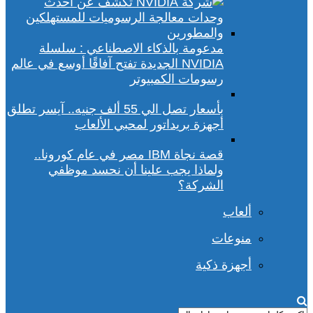
مدعومة بالذكاء الاصطناعي : سلسلة
NVIDIA الجديدة تفتح آفاقًا أوسع في عالم
رسومات الكمبيوتر
بأسعار تصل الي 55 ألف جنيه.. آيسر تطلق
أجهزة بريداتور لمحبي الألعاب
قصة نجاة IBM مصر في عام كورونا..
ولماذا يجب علينا أن نحسد موظفي
الشركة؟
ألعاب
منوعات
أجهزة ذكية