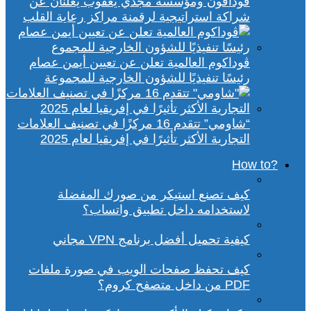
ڤودافون ومؤسسة مجدي يعقوب يعلنان عن
شراكة استراتيجية لرقمنة مراكز رعاية القلب
ڤوداكوم العالمية تعلن عن تعيين أيمن عصام
رئيسًا تنفيذيًا للشؤون الخارجية للمجموعة
“شاومي” تتقدم 16 مركزًا في تصنيف العلامات
التجارية الأكثر تأثيرًا في إفريقيا لعام 2025
?How to
كيف تصنع استيكر من صورك المفضلة
لاستخدامه داخل تطبيق واتساب؟
كيفية تحميل أفضل برنامج VPN مجاني
كيف تحفظ صفحات الويب في صورة ملفات
PDF من داخل متصفح كروم؟