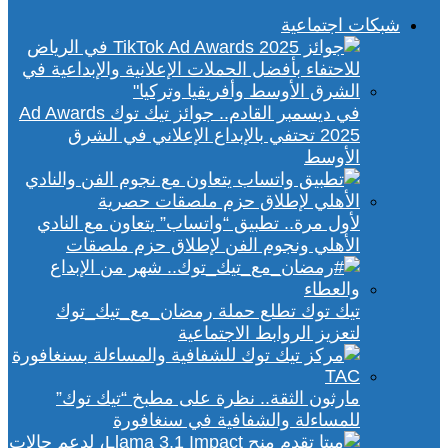
شبكات اجتماعية
في ديسمبر القادم.. جوائز تيك توك Ad Awards
2025 تحتفي بالإبداع الإعلاني في الشرق
الأوسط
لأول مرة.. تطبيق “واتساب” يتعاون مع النادي
الأهلي ونجوم الفن لإطلاق حزم ملصقات
تيك توك تطلع حملة رمضان_مع_تيك_توك
لتعزيز الروابط الاجتماعية
مارثون الثقة.. نظرة على مطبخ “تيك توك”
للمساءلة والشفافية في سنغافورة