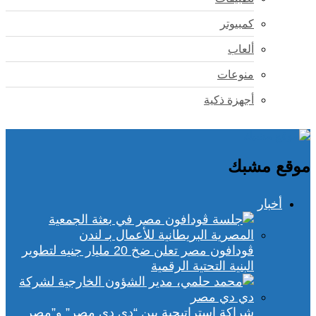
كمبيوتر
ألعاب
منوعات
أجهزة ذكية
موقع مشبك
أخبار
ڤودافون مصر تعلن ضخ 20 مليار جنيه لتطوير
البنية التحتية الرقمية
شراكة استراتيجية بين “دي دي مصر” و”مصر