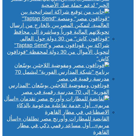
الخير” لدعم حملة صك الأضحية
شراكة بين ڤودافون مصر و”Taptap Send”
لتحويل الأموال من 30 دولة لمحفظة “فودافون
كاش”
فودافون ومفوضية اللاجئين يوسّعان “المدارس
الفورية” إلى 70 مدرسة رقمية في مصر
القابضة للمطارات وأورنچ مصر تطلقان «اسأل
مريم».. أول مساعد رقمي ذكي في مطار
القاهرة