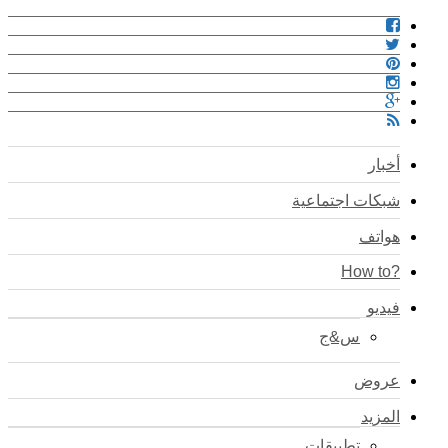
أخبار
شبكات اجتماعية
هواتف
?How to
فيديو
س&ج
عروض
المزيد
تطبيقات