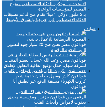
بـ 2 مليون دولار.. “ميتا” تقدم منح لدعم تطبيقات
الذكاء الاصطناعي في إفريقيا والشرق الأوسط
هواتف
ڤودافون مصر تعلن ضخ 20 مليار جنيه لتطوير
البنية التحتية الرقمية
ڤودافون كاش وسهل يطلقان خدمة شحن
كروت الكهرباء مسبقة الدفع عبر تطبيق أنا
ڤودافون