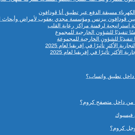
باء مسبقة الدفع عبر تطبيق أنا ڤودافون
ستراتيجية لرقمنة مراكز رعاية القلب
تنفيذيًا للشؤون الخارجية للمجموعة
داخل تطبيق واتساب؟
ع فيسبوك
وجل كروم؟