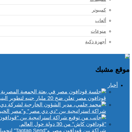
كمبيوتر
ألعاب
منوعات
أجهزة ذكية
موقع مشبك
أخبار
ڤودافون مصر تعلن ضخ 20 مليار جنيه لتطوير البنية التحتية الرقمية
شراكة استراتيجية بين “دي دي مصر” و”مصر الخير
شراكة بين ڤودافون مصر و”Taptap Send” لتحويل الأموال من 30 دولة لمحفظة “فودافون كاش”