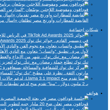
فودافون ومفوضية اللاجئين يوسّعان “المدارس الفورية” إلى 70 مدرسة 
القابضة للمطارات وأورنچ مصر تطلقان «اسأل مر
شبكات اجتماعية
في ديسمبر القادم.. جوائز تيك توك Ad Awards 2025 تحتفي بالإبداع الإعلاني في الشرق الأوسط
لأول مرة.. تطبيق “واتساب” يتعاون مع النادي الأ
تيك توك تطلع حملة رمضان_مع_تيك_توك لتعزيز ال
مارثون الثقة.. نظرة على مطبخ “تيك توك” للمساء
بـ 2 مليون دولار.. “ميتا” تقدم منح لدعم تطبيقات الذكاء الاصطناعي في إفريقيا والشرق الأوسط
هواتف
ڤودافون مصر تعلن ضخ 20 مليار جنيه لتطوير البنية التحتية الرقمية