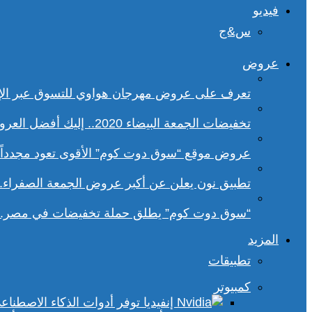
فيديو
س&ج
عروض
تعرف على عروض مهرجان هواوي للتسوق عبر الإ
تخفيضات الجمعة البيضاء 2020.. إليك أفضل العروض على هواتف سامسونج
عروض موقع “سوق دوت كوم” الأقوى تعود مجدداً.. تخفيضات حتى 70% خلا
تطبيق نون يعلن عن أكبر عروض الجمعة الصفراء.
“سوق دوت كوم” يطلق حملة تخفيضات في مصر.. 
المزيد
تطبيقات
كمبيوتر