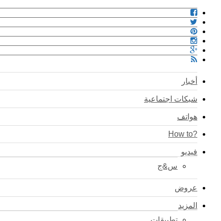
أخبار
شبكات اجتماعية
هواتف
?How to
فيديو
س&ج
عروض
المزيد
تطبيقات