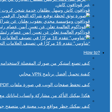
ڤودافون كاش وسهل يطلقان خدمة شحن كروت الكهر
ڤودافون ومؤسسة مجدي يعقوب يعلنان عن شراكة ا
ڤوداكوم العالمية تعلن عن تعيين أيمن عصام رئيسًا 
“شاومي” تتقدم 16 مركزًا في تصنيف العلامات التجارية الأكثر تأثيرًا في إفريقيا لعام 2025
?How to
كيف تصنع استيكر من صورك المفضلة لاستخدامه 
كيفية تحميل أفضل برنامج VPN مجاني
كيف تحفظ صفحات الويب في صورة ملفات PDF من داخل متصفح كروم؟
هكذا يمكنك التأكد من مشاركة واتساب لبياناتك م
كيف يمكنك حظر مواقع ويب معينة في متصفح ج