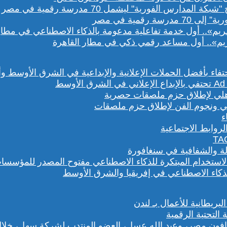
رقمية في مصر
يم».. أول مساعد رقمي ذكي في مطار القاهرة
هلي ونجوم الفن لإطلاق حزم ملصقات
روابط الاجتماعية
لة والشفافية في سنغافورة