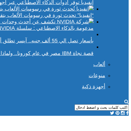
إنفيديا توفر أدوات الذكاء الاصطناعي عبر أجهزة الكمبيوتر ا
“إنفيديا” تحدث ثورة في رسومات الألعاب بتقنيات DLSS 4 و racing
مدعومة بالذكاء الاصطناعي : سلسلة NVIDIA الجديدة تفتح آفاقًا أوسع في عالم رسومات الكمبيوتر
بأسعار تصل الي 55 ألف جنيه.. آيسر تطلق أجهزة بريداتور لمحبي الألعاب
قصة نجاة IBM مصر في عام كورونا.. ولماذا يجب علينا أن نحسد موظفي الشركة؟
ألعاب
منوعات
أجهزة ذكية