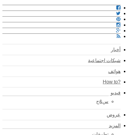
أخبار
شبكات اجتماعية
هواتف
?How to
فيديو
س&ج
عروض
المزيد
تطبيقات