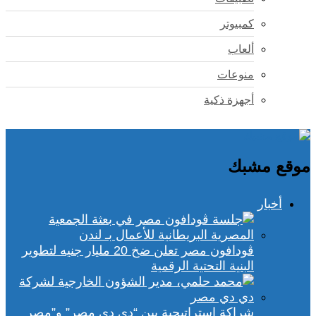
كمبيوتر
ألعاب
منوعات
أجهزة ذكية
موقع مشبك
أخبار
ڤودافون مصر تعلن ضخ 20 مليار جنيه لتطوير
البنية التحتية الرقمية
شراكة استراتيجية بين “دي دي مصر” و”مصر