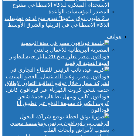
بـ 2 مليون دولار.. “ميتا” تقدم منح لدعم تطبيقات
الذكاء الاصطناعي في إفريقيا والشرق الأوسط
هواتف
ڤودافون مصر تعلن ضخ 20 مليار جنيه لتطوير
البنية التحتية الرقمية
ڤودافون كاش وسهل يطلقان خدمة شحن
كروت الكهرباء مسبقة الدفع عبر تطبيق أنا
ڤودافون