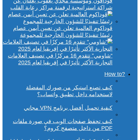
ڤودافون ومؤسسة مجدي يعقوب يعلنان عن
شراكة استراتيجية لرقمنة مراكز رعاية القلب
ڤوداكوم العالمية تعلن عن تعيين أيمن عصام
رئيسًا تنفيذيًا للشؤون الخارجية للمجموعة
“شاومي” تتقدم 16 مركزًا في تصنيف العلامات
التجارية الأكثر تأثيرًا في إفريقيا لعام 2025
?How to
كيف تصنع استيكر من صورك المفضلة
لاستخدامه داخل تطبيق واتساب؟
كيفية تحميل أفضل برنامج VPN مجاني
كيف تحفظ صفحات الويب في صورة ملفات
PDF من داخل متصفح كروم؟