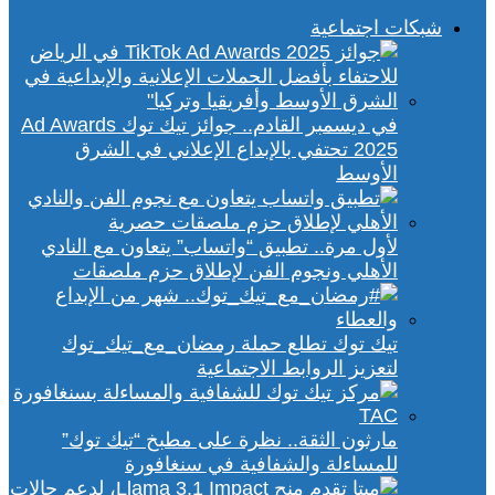
شبكات اجتماعية
في ديسمبر القادم.. جوائز تيك توك Ad Awards
2025 تحتفي بالإبداع الإعلاني في الشرق
الأوسط
لأول مرة.. تطبيق “واتساب” يتعاون مع النادي
الأهلي ونجوم الفن لإطلاق حزم ملصقات
تيك توك تطلع حملة رمضان_مع_تيك_توك
لتعزيز الروابط الاجتماعية
مارثون الثقة.. نظرة على مطبخ “تيك توك”
للمساءلة والشفافية في سنغافورة