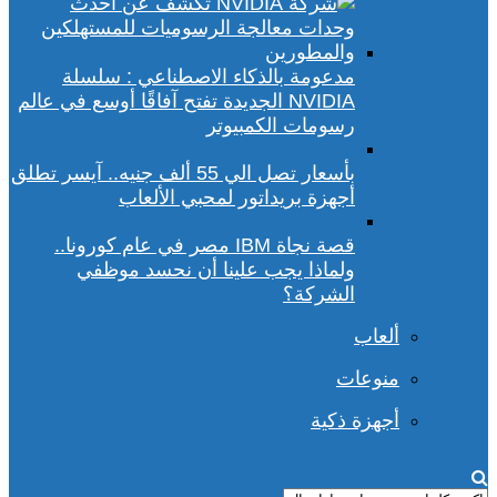
مدعومة بالذكاء الاصطناعي : سلسلة
NVIDIA الجديدة تفتح آفاقًا أوسع في عالم
رسومات الكمبيوتر
بأسعار تصل الي 55 ألف جنيه.. آيسر تطلق
أجهزة بريداتور لمحبي الألعاب
قصة نجاة IBM مصر في عام كورونا..
ولماذا يجب علينا أن نحسد موظفي
الشركة؟
ألعاب
منوعات
أجهزة ذكية