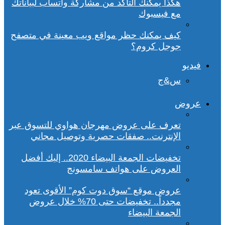
هكذا يمكنك التأكد من مشاركة واتساب لبياناتك
مع فيسبوك
كيف يمكنك حظر مواقع ويب معينة في متصفح
جوجل كروم؟
فيديو
س&ج
عروض
تعرف على عروض مهرجان هواوي للتسوق عبر
الإنترنت.. صفقات حصرية وتوصيل مجاني
تخفيضات الجمعة البيضاء 2020.. إليك أفضل
العروض على هواتف سامسونج
عروض موقع “سوق دوت كوم” الأقوى تعود
مجدداً.. تخفيضات حتى 70% خلال عروض
الجمعة البيضاء