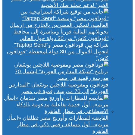
الخير” لدعم حملة صك الأضحية
شراكة بين ڤودافون مصر و”Taptap Send”
لتحويل الأموال من 30 دولة لمحفظة “فودافون
كاش”
فودافون ومفوضية اللاجئين يوسّعان “المدارس
الفورية” إلى 70 مدرسة رقمية في مصر
القابضة للمطارات وأورنچ مصر تطلقان «اسأل
مريم».. أول مساعد رقمي ذكي في مطار
القاهرة