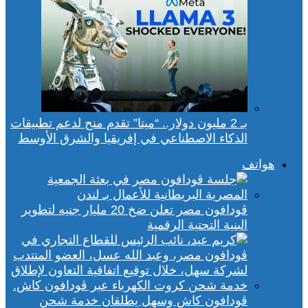
بـ 2 مليون دولار.. “ميتا” تقدم منح لدعم تطبيقات
الذكاء الاصطناعي في إفريقيا والشرق الأوسط
هواتف
ڤودافون مصر تعلن ضخ 20 مليار جنيه لتطوير
البنية التحتية الرقمية
ڤودافون كاش وسهل يطلقان خدمة شحن