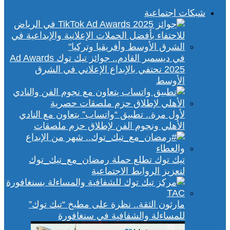
شبكات اجتماعية
في ديسمبر القادم.. جوائز تيك توك Ad Awards
2025 تحتفي بالإبداع الإعلاني في الشرق
الأوسط
لأول مرة.. تطبيق “واتساب” يتعاون مع النادي
الأهلي ونجوم الفن لإطلاق حزم ملصقات
تيك توك تطلع حملة رمضان_مع_تيك_توك
لتعزيز الروابط الاجتماعية
مارثون الثقة.. نظرة على مطبخ “تيك توك”
للمساءلة والشفافية في سنغافورة