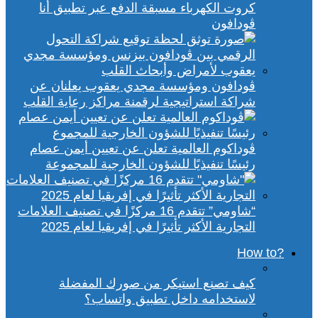
كروت الكهرباء مسبقة الدفع عبر تطبيق أنا
ڤودافون
ڤودافون ومؤسسة مجدي يعقوب يعلنان عن
شراكة استراتيجية لرقمنة مراكز رعاية القلب
ڤوداكوم العالمية تعلن عن تعيين أيمن عصام
رئيسًا تنفيذيًا للشؤون الخارجية للمجموعة
“شاومي” تتقدم 16 مركزًا في تصنيف العلامات
التجارية الأكثر تأثيرًا في إفريقيا لعام 2025
?How to
كيف تصنع استيكر من صورك المفضلة
لاستخدامه داخل تطبيق واتساب؟