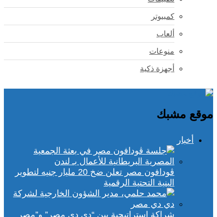
كمبيوتر
ألعاب
منوعات
أجهزة ذكية
موقع مشبك
أخبار
ڤودافون مصر تعلن ضخ 20 مليار جنيه لتطوير
البنية التحتية الرقمية
شراكة استراتيجية بين “دي دي مصر” و”مصر