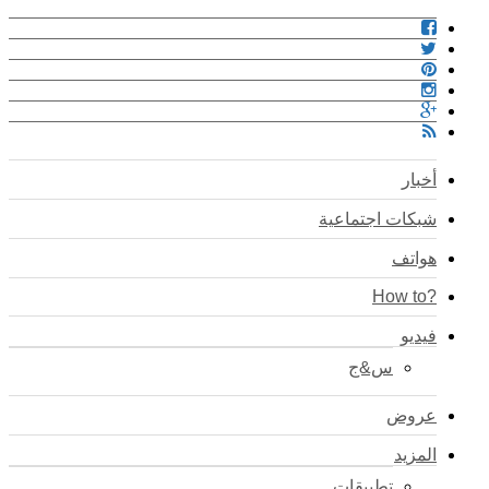
أخبار
شبكات اجتماعية
هواتف
?How to
فيديو
س&ج
عروض
المزيد
تطبيقات