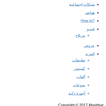
شبكات اجتماعية
هواتف
?How to
فيديو
س&ج
عروض
المزيد
تطبيقات
كمبيوتر
ألعاب
منوعات
أجهزة ذكية
Copyright © 2017 Mashbac