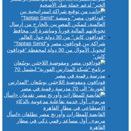
الخير” لدعم حملة صك الأضحية
شراكة بين ڤودافون مصر و”Taptap Send”
لتحويل الأموال من 30 دولة لمحفظة “فودافون
كاش”
فودافون ومفوضية اللاجئين يوسّعان “المدارس
الفورية” إلى 70 مدرسة رقمية في مصر
القابضة للمطارات وأورنچ مصر تطلقان «اسأل
مريم».. أول مساعد رقمي ذكي في مطار
القاهرة