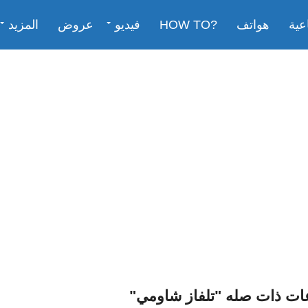
عية
هواتف
?HOW TO
فيديو
عروض
المزيد
ات ذات صله "تلفاز شاومي"