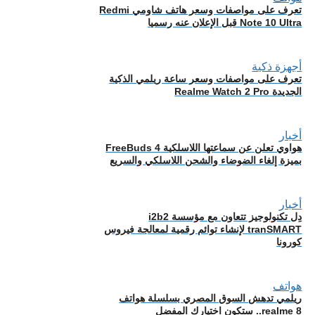
تعرف على مواصفات وسعر هاتف شاومي Redmi
Note 10 Ultra قبل الإعلان عنه رسميا
أجهزة ذكية
تعرف على مواصفات وسعر ساعة ريلمي الذكية
الجديدة Realme Watch 2 Pro
أخبار
هواوي تعلن عن سماعتها اللاسلكية FreeBuds 4
بميزة إلغاء الضوضاء والشحن اللاسلكي والسريع
أخبار
دِل تكنولوجيز تتعاون مع مؤسسة i2b2
tranSMART لإنشاء توائم رقمية لمعالجة فيروس
كورونا
هواتف
ريلمي تدهش السوق المصري بسلسلة هواتف
realme 8.. ستكون اختيارك المفضل