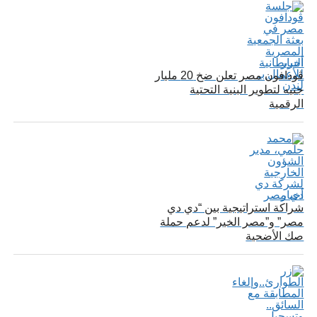
أخبار
ڤودافون مصر تعلن ضخ 20 مليار
جنيه لتطوير البنية التحتية
الرقمية
أخبار
شراكة استراتيجية بين “دي دي
مصر” و”مصر الخير” لدعم حملة
صك الأضحية