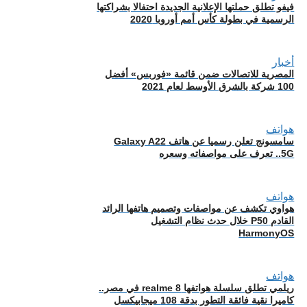
فيفو تطلق حملتها الإعلانية الجديدة احتفالا بشراكتها
الرسمية في بطولة كأس أمم أوروبا 2020
أخبار
المصرية للاتصالات ضمن قائمة «فوربس» أفضل
100 شركة بالشرق الأوسط لعام 2021
هواتف
سامسونج تعلن رسميا عن هاتف Galaxy A22
5G.. تعرف على مواصفاته وسعره
هواتف
هواوي تكشف عن مواصفات وتصميم هاتفها الرائد
القادم P50 خلال حدث نظام التشغيل
HarmonyOS
هواتف
ريلمي تطلق سلسلة هواتفها realme 8 في مصر..
كاميرا نقية فائقة التطور بدقة 108 ميجابيكسل