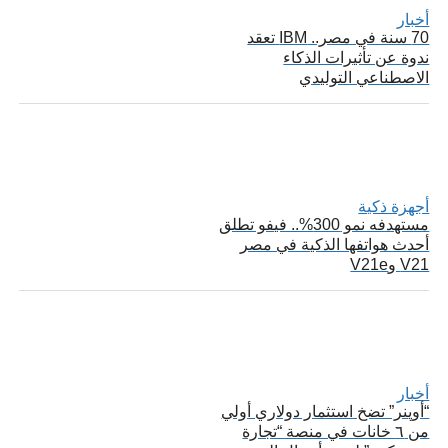
أخبار
70 سنة في مصر.. IBM تعقد
ندوة عن تأثيرات الذكاء
الاصطناعي التوليدي
أجهزة ذكية
مستهدفه نمو 300%.. فيفو تطلق
أحدث هواتفها الذكية في مصر
V21 وV21e
أخبار
“أوپنر” تضخ استثمار دولاري أولي
من ٦ خانات في منصة “تجارة