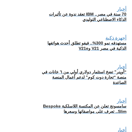
أخبار
70 سنة في مصر.. IBM تعقد ندوة عن تأثيرات
الذكاء الاصطناعي التوليدي
أجهزة ذكية
مستهدفه نمو 300%.. فيفو تطلق أحدث هواتفها
الذكية في مصر V21 وV21e
أخبار
“أوپنر” تضخ استثمار دولاري أولي من ٦ خانات في
منصة “تجارة دوت كوم” لدعم أعمال المنصة
الصاعدة
أخبار
سامسونج تعلن عن المكنسة اللاسلكية Bespoke
Slim.. تعرف على مواصفاتها وسعرها
أخبار