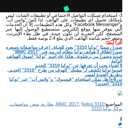
3- استخدام شبكات التواصل الاجتماعي أو تطبيقات الشات: ليس
بإمكانك تحميل أي تطبيقات على الهاتف، لذا اِنْسَ “واتس آب”
و”Facebook Messenger” وكل هذه التطبيقات، إلا أن الخدمات
التي يتوفر منها موقع إلكتروني ستستطيع الوصول إليها عبر
المتصفح، لكن التجربة لن تكون جيدة، في ظل بطء الإنترنت،
وصغر حجم شاشة الهاتف، الذي يبلغ 2.4 بوصة فقط.
اقرأ أيضًا:
صور| رسميًا “نوكيا 3310” يعود للحياة.. اعرف مواصفاته وسعره
صور| إطلاق 3 هواتف نوكيا بنظام أندرويد في “MWC 2017”
فيديو وصور| من برشلونة.. هكذا عاد اسم “نوكيا” لسوق الهواتف
الذكية
9 أشياء يجب أن تعرفها عن “نوكيا 3310” الجديد
فيديو| نوكيا تكشف لـ”مشبك” الهدف من طرح “3310” الجديد..
وطريق العودة لمصر
س&ج| هل يمكن استخدام “فيسبوك” و”واتس آب” عبر “نوكيا
3310” الجديد؟
المواضيع:
Nokia 3310
,
MWC 2017
,
بطارية
,
سعر
,
مواصفات
,
نوكيا
,
نوكيا 3310