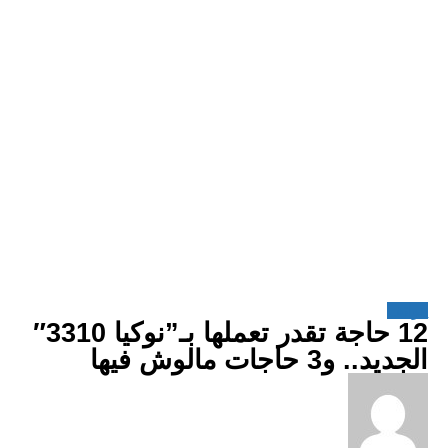
هواتف
12 حاجة تقدر تعملها بـ”نوكيا 3310″
الجديد.. و3 حاجات مالوش فيها