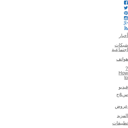
أخبار
شبكات
اجتماعية
هواتف
?
How
to
فيديو
س&ج
عروض
المزيد
تطبيقات