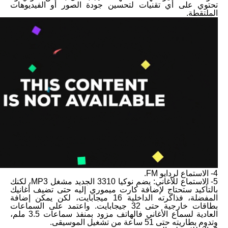
تحتوي على أي تقنيات لتحسين جودة الصور أو الفيديوهات
الملتقطة.
4- الاستماع لردايو FM.
5- الاستماع للأغاني: يضم نوكيا 3310 الجديد مشغل MP3، لكنك
بالتأكيد ستحتاج لإضافة كارت ميموري إليه حتى تضيف أغانيك
المفضلة، فذاكرته الداخلية 16 ميجابايت، لكن يمكن إضافة
بطاقات خارجية حتى 32 جيجابايت. واعتمد على السماعات
العادية لسماع الأغاني فالهاتف مزود بمنفذ سماعات 3.5 ملم،
وتدوم بطاريته حتى 51 ساعة من تشغيل الموسيقى.