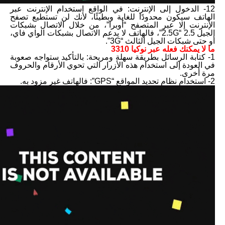
12- الدخول إلى الإنترنت: في الواقع استخدام الإنترنت عبر
الهاتف سيكون محدودًا للغاية وبطيئًا، لأنك لن تستطيع تصفح
الإنترنت إلا عبر المتصفح “أوبرا”، من خلال الاتصال بشبكات
الجيل 2.5 “2.5G”، فالهاتف لا يدعم الاتصال بشبكات الواي فاي،
أو حتى شبكات الجيل الثالث “3G”.
ما لا يمكنك فعله عبر نوكيا 3310
1- كتابة الرسائل بطريقة سهلة ومريحة: بالتأكيد ستواجه صعوبة
في العودة إلى استخدام هذه الأزرار التي تحوي الأرقام والحروف
مرة أخرى.
2- استخدام نظام تحديد المواقع “GPS”: فالهاتف غير مزود به.