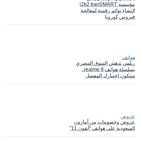
مؤسسة i2b2 tranSMART
لإنشاء توائم رقمية لمعالجة
فيروس كورونا
هواتف
ريلمي تدهش السوق المصري
بسلسلة هواتف realme 8..
ستكون اختيارك المفضل
عروض
عروض وخصومات من أمازون
السعودية على هواتف “أيفون 11”