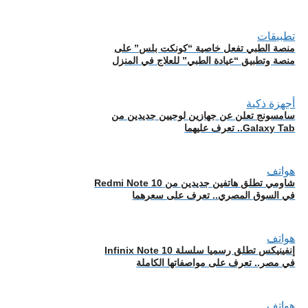
تطبيقات
منصة الطبي تفعل خاصية “كونكت بلس” على
منصة وتطبيق “عيادة الطبي” للعلاج في المنزل
أجهزة ذكية
سامسونج تعلن عن جهازين لوحيين جديدين من
Galaxy Tab.. تعرف عليهما
هواتف
شاومي تطلق هاتفين جديدين من Redmi Note 10
في السوق المصري.. تعرف على سعرهما
هواتف
إنفينيكس تطلق رسميا سلسلة Infinix Note 10
في مصر.. تعرف على مواصفاتها الكاملة
هواتف