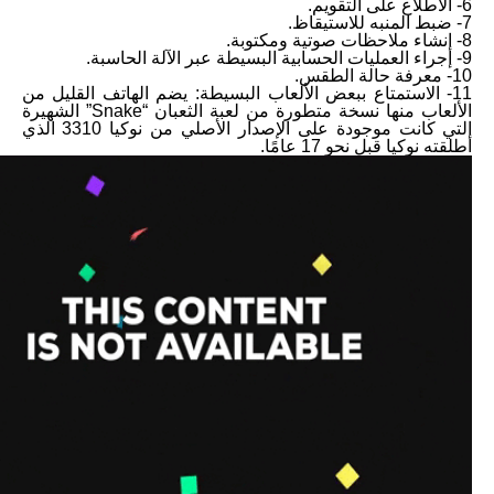
6- الاطلاع على التقويم.
7- ضبط المنبه للاستيقاظ.
8- إنشاء ملاحظات صوتية ومكتوبة.
9- إجراء العمليات الحسابية البسيطة عبر الآلة الحاسبة.
10- معرفة حالة الطقس.
11- الاستمتاع ببعض الألعاب البسيطة: يضم الهاتف القليل من
الألعاب منها نسخة متطورة من لعبة الثعبان “Snake” الشهيرة
التي كانت موجودة على الإصدار الأصلي من نوكيا 3310 الذي
أطلقته نوكيا قبل نحو 17 عامًا.