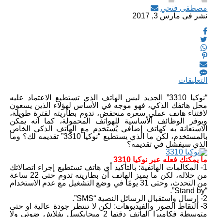
مصطفى فتحي
نشر فى
مارس 3, 2017
التعليقات
“نوكيا 3310” الجديد ليس الهاتف الذي تستطيع الاعتماد عليه
محل هاتفك الذكي، فهو موجه في الأساس لهؤلاء الذين يسعون
لاقتناء هاتف عملي سعره منخفض، تدوم بطاريته لفترة طويلة،
ويوفر الوظائف الأساسية للهواتف المحمولة، كما أنه يمكن
الاستعانة به كهاتف إضافي يُستخدم مع الهاتف الذكي الخاص
بالمستخدم، لكن ما الذي يستطيع “نوكيا 3310” تقديمه لك؟ وما
الذي سيفشل في تقديمه؟
ما يمكنك فعله عبر نوكيا 3310
1- المكالمات الهاتفية: بالتأكيد أي هاتف تستطيع إجراء اتصالاتك
من خلاله، لكن ما يميز الهاتف أن بطاريته تدوم حتى 22 ساعة
من التحدث، وحتى 31 يومًا في وضع التشغيل مع عدم الاستخدام
“Stand by”.
2- إرسال واستقبال الرسائل النصية “SMS”.
3- التقاط الصور والفيديوهات: لكن لا تنتظر جودة عالية او حتى
متوسطة فكاميرا الهاتف دقتها 2 ميجابكسل بفلاش ضوئي ولا