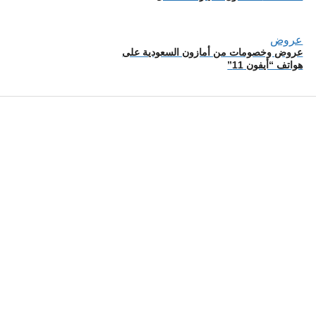
عروض
عروض وخصومات من أمازون السعودية على
هواتف “أيفون 11”