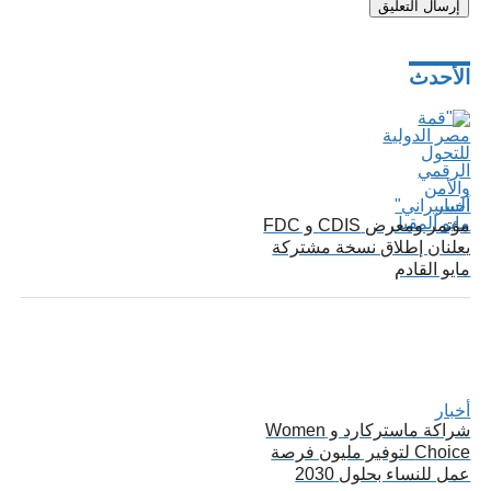
صفّح
لمقالات
الأحدث
أخبار
مؤتمر ومعرض CDIS و FDC
يعلنان إطلاق نسخة مشتركة
مايو القادم
أخبار
شراكة ماستركارد و Women
Choice لتوفير مليون فرصة
عمل للنساء بحلول 2030