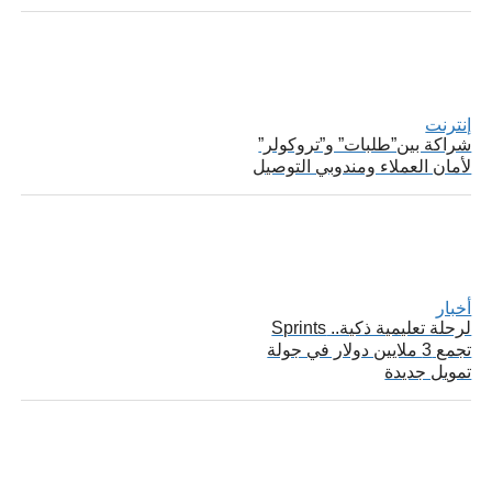
إنترنت
شراكة بين”طلبات” و”تروكولر”
لأمان العملاء ومندوبي التوصيل
أخبار
لرحلة تعليمية ذكية.. Sprints
تجمع 3 ملايين دولار في جولة
تمويل جديدة