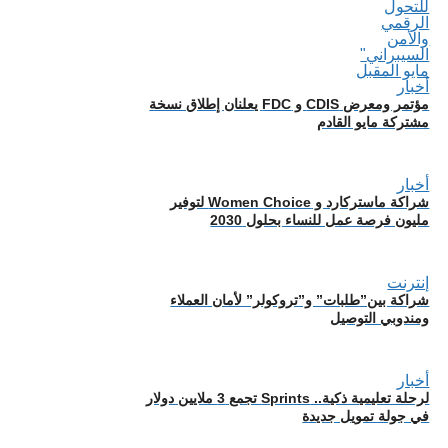
أخبار
مؤتمر ومعرض CDIS و FDC يعلنان إطلاق نسخة
مشتركة مايو القادم
أخبار
شراكة ماستركارد و Women Choice لتوفير
مليون فرصة عمل للنساء بحلول 2030
إنترنت
شراكة بين”طلبات” و”تروكولر” لأمان العملاء
ومندوبي التوصيل
أخبار
لرحلة تعليمية ذكية.. Sprints تجمع 3 ملايين دولار
في جولة تمويل جديدة