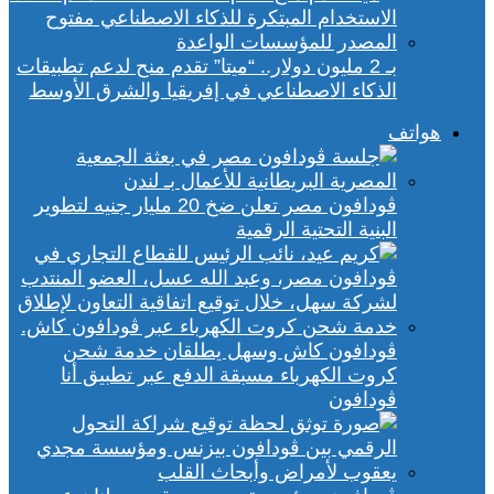
بـ 2 مليون دولار.. “ميتا” تقدم منح لدعم تطبيقات
الذكاء الاصطناعي في إفريقيا والشرق الأوسط
هواتف
ڤودافون مصر تعلن ضخ 20 مليار جنيه لتطوير
البنية التحتية الرقمية
ڤودافون كاش وسهل يطلقان خدمة شحن
كروت الكهرباء مسبقة الدفع عبر تطبيق أنا
ڤودافون