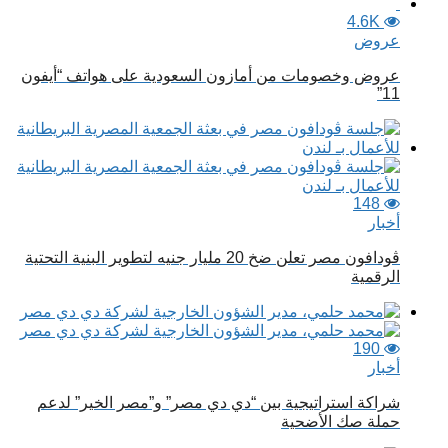
4.6K
عروض
عروض وخصومات من أمازون السعودية على هواتف “أيفون
11”
148
أخبار
ڤودافون مصر تعلن ضخ 20 مليار جنيه لتطوير البنية التحتية
الرقمية
190
أخبار
شراكة استراتيجية بين “دي دي مصر” و”مصر الخير” لدعم
حملة صك الأضحية