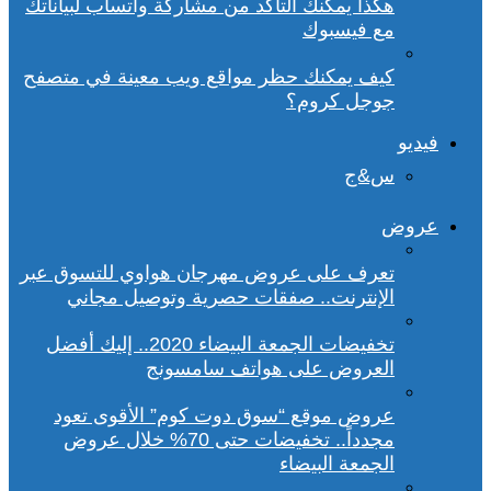
هكذا يمكنك التأكد من مشاركة واتساب لبياناتك
مع فيسبوك
كيف يمكنك حظر مواقع ويب معينة في متصفح
جوجل كروم؟
فيديو
س&ج
عروض
تعرف على عروض مهرجان هواوي للتسوق عبر
الإنترنت.. صفقات حصرية وتوصيل مجاني
تخفيضات الجمعة البيضاء 2020.. إليك أفضل
العروض على هواتف سامسونج
عروض موقع “سوق دوت كوم” الأقوى تعود
مجدداً.. تخفيضات حتى 70% خلال عروض
الجمعة البيضاء