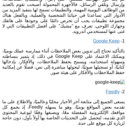
وإرسال وتلقي الرسائل، فالأجهزة المحمولة أصبحت تقوم بالعديد
من الوظائف اليومية المهمة، والتطبيقات تسمح لها بتنفيذ المزيد من
الأدوار التي تساعدنا في حياتنا الشخصية والعملية، وبالفعل هناك
مجموعة تطبيقات يجب أن تحرص دائمًا على وجودها على هاتفك
وجهازك اللوحي، تعرف مع “مشبك” على أفضل التطبيقات التي لا
غنى عنها لمستخدمي أندرويد.
Google Keep
1-
بالتأكيد تحتاج إلى تدوين بعض الملاحظات أثناء ممارسة عملك يوميًا،
ويمكنك الاعتماد على Google Keep في ذلك، إذ يتميز ببساطته
وسهولة استخدامه، ويسمح بحفظ الملاحظات، والأفكار، بإدخالها
كتابيًا، أو تسجيلها صوتيًا، ليحولها مباشرة إلى نص، فضلًا عن إمكانية
حفظ الملاحظات والأفكار على هيئة صور.
Feedly
2-
يسعى الجميع إلى متابعة آخر الأخبار محليًا وعالميًا، والاطلاع على ما
تقدمه بعض المواقع يوميًا، وهو ما يسهله Feedly، إذ يجمع كل
مواقعك الإلكترونية المفضلة معًا، ويصنفها وفقًا لنوعية المحتوى
الذي تقدمه، لتحصل على التحديثات الخاصة بها أولاً بأول، دون حاجة
لزيارة كل موقع على حدة.