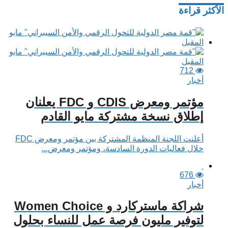
الأكثر قراءة
712
أخبار
مؤتمر ومعرض CDIS و FDC يعلنان
إطلاق نسخة مشتركة مايو القادم
أعلنت اللجنة المنظمة المشتركة بين مؤتمر ومعرض FDC
خلال فعاليات الدورة السادسة، ومؤتمر ومعرض...
676
أخبار
شراكة ماستركارد و Women Choice
لتوفير مليون فرصة عمل للنساء بحلول