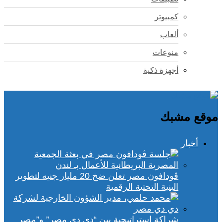
كمبيوتر
ألعاب
منوعات
أجهزة ذكية
موقع مشبك
أخبار
ڤودافون مصر تعلن ضخ 20 مليار جنيه لتطوير
البنية التحتية الرقمية
شراكة استراتيجية بين “دي دي مصر” و”مصر