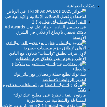
شبكات اجتماعية
في ديسمبر القادم.. جوائز تيك توك Ad Awards
2025 تحتفي بالإبداع الإعلاني في الشرق
الأوسط
لأول مرة.. تطبيق “واتساب” يتعاون مع النادي
الأهلي ونجوم الفن لإطلاق حزم ملصقات
تيك توك تطلع حملة رمضان_مع_تيك_توك
لتعزيز الروابط الاجتماعية
مارثون الثقة.. نظرة على مطبخ “تيك توك”
للمساءلة والشفافية في سنغافورة