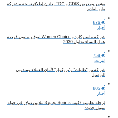
مؤتمر ومعرض CDIS و FDC يعلنان إطلاق نسخة مشتركة
مايو القادم
676
أخبار
شراكة ماستركارد و Women Choice لتوفير مليون فرصة
عمل للنساء بحلول 2030
758
إنترنت
شراكة بين”طلبات” و”تروكولر” لأمان العملاء ومندوبي
التوصيل
805
أخبار
لرحلة تعليمية ذكية.. Sprints تجمع 3 ملايين دولار في جولة
تمويل جديدة