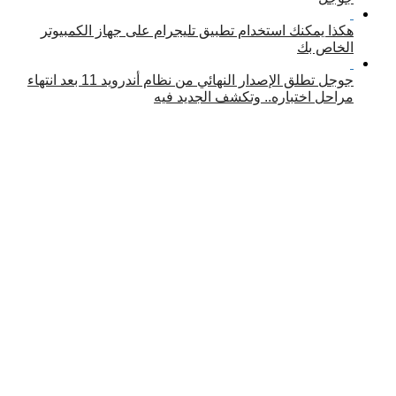
هكذا يمكنك استخدام تطبيق تليجرام على جهاز الكمبيوتر
الخاص بك
جوجل تطلق الإصدار النهائي من نظام أندرويد 11 بعد انتهاء
مراحل اختباره.. وتكشف الجديد فيه