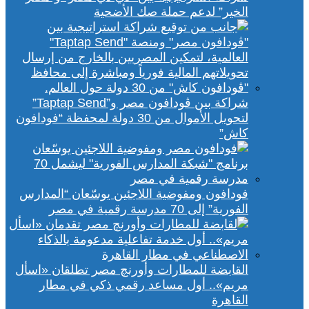
الخير” لدعم حملة صك الأضحية
شراكة بين ڤودافون مصر و”Taptap Send”
لتحويل الأموال من 30 دولة لمحفظة “فودافون
كاش”
فودافون ومفوضية اللاجئين يوسّعان “المدارس
الفورية” إلى 70 مدرسة رقمية في مصر
القابضة للمطارات وأورنچ مصر تطلقان «اسأل
مريم».. أول مساعد رقمي ذكي في مطار
القاهرة