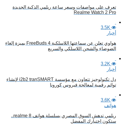
تعرف على مواصفات وسعر ساعة ريلمي الذكية الجديدة
Realme Watch 2 Pro
3.5K
أخبار
هواوي تعلن عن سماعتها اللاسلكية FreeBuds 4 بميزة إلغاء
الضوضاء والشحن اللاسلكي والسريع
3.2K
أخبار
دِل تكنولوجيز تتعاون مع مؤسسة i2b2 tranSMART لإنشاء
توائم رقمية لمعالجة فيروس كورونا
3.6K
هواتف
ريلمي تدهش السوق المصري بسلسلة هواتف realme 8..
ستكون اختيارك المفضل