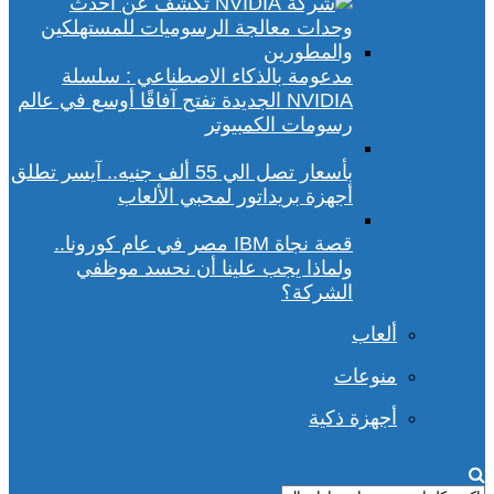
مدعومة بالذكاء الاصطناعي : سلسلة
NVIDIA الجديدة تفتح آفاقًا أوسع في عالم
رسومات الكمبيوتر
بأسعار تصل الي 55 ألف جنيه.. آيسر تطلق
أجهزة بريداتور لمحبي الألعاب
قصة نجاة IBM مصر في عام كورونا..
ولماذا يجب علينا أن نحسد موظفي
الشركة؟
ألعاب
منوعات
أجهزة ذكية