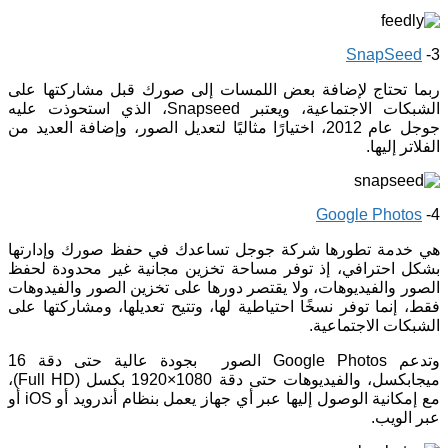
SnapSeed
3-
ربما تحتاج لإضافة بعض اللمسات إلى صورك قبل مشاركتها على
الشبكات الاجتماعية، ويعتبر Snapseed، الذي استحوذت عليه
جوجل عام 2012، اختيارًا مثاليًا لتعديل الصور، وإضافة العديد من
الفلاتر إليها.
Google Photos
4-
هي خدمة تطورها شركة جوجل تساعدك في حفظ صورك وإدارتها
بشكل احترافي، إذ توفر مساحة تخزين مجانية غير محدودة لحفظ
الصور والفيديوهات، ولا يقتصر دورها على تخزين الصور والفيدوهات
فقط، إنما توفر نسخًا احتياطية لها، وتتيح تعديلها، ومشاركتها على
الشبكات الاجتماعية.
وتدعم Google Photos الصور بجودة عالية حتى دقة 16
ميجابكسل، والفيديوهات حتى دقة 1080×1920 بكسل (Full HD)،
مع إمكانية الوصول إليها عبر أي جهاز يعمل بنظام أندرويد أو iOS أو
عبر الويب.