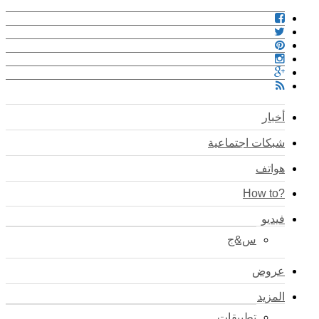
أخبار
شبكات اجتماعية
هواتف
?How to
فيديو
س&ج
عروض
المزيد
تطبيقات