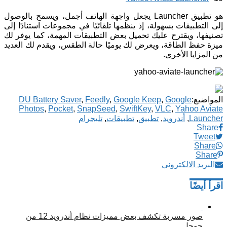
هو تطبيق Launcher يجعل واجهة الهاتف أجمل، ويسمح بالوصول
إلى التطبيقات بسهولة، إذ ينظمها تلقائيًا في مجموعات استنادًا إلى
تصنيفها، ويقترح عليك تحميل بعض التطبيقات المهمة، كما يوفر لك
ميزة حفظ الطاقة، ويعرض لك يوميًا حالة الطقس، ويقدم لك العديد
من المزايا الأخرى.
المواضيع:
Google
,
Google Keep
,
Feedly
,
DU Battery Saver
Photos
,
Pocket
,
SnapSeed
,
SwiftKey
,
VLC
,
Yahoo Aviate
Launcher
,
أندرويد
,
تطبيق
,
تطبيقات
,
تليجرام
Share
Tweet
Share
Share
البريد الالكترونى
اقرأ أيضًا
صور مسربة تكشف بعض مميزات نظام أندرويد 12 من
جوجل