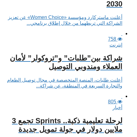
2030
أعلنت ماستركارد ومؤسسة «Women Choice» عن تعزيز
الشراكة التي تربطهما من خلال إطلاق برنامجي...
758
إنترنت
شراكة بين”طلبات” و”تروكولر” لأمان
العملاء ومندوبي التوصيل
أعلنت طلبات، المنصة المتخصصة في مجال توصيل الطعام
والتجارة السريعة في المنطقة، عن شراكة...
805
أخبار
لرحلة تعليمية ذكية.. Sprints تجمع 3
ملايين دولار في جولة تمويل جديدة