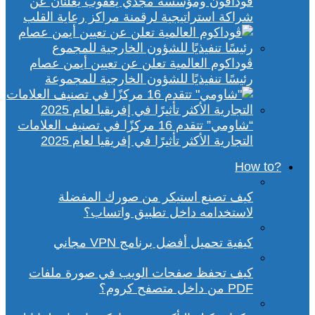
ڤودافون ومؤسسة مجدي يعقوب يعلنان عن
شراكة استراتيجية لرقمنة مراكز رعاية القلب
ڤوداكوم العالمية تعلن عن تعيين أيمن عصام
رئيسًا تنفيذيًا للشؤون الخارجية للمجموعة
“شاومي” تتقدم 16 مركزًا في تصنيف العلامات
التجارية الأكثر تأثيرًا في إفريقيا لعام 2025
?How to
كيف تصنع استيكر من صورك المفضلة
لاستخدامه داخل تطبيق واتساب؟
كيفية تحميل أفضل برنامج VPN مجاني
كيف تحفظ صفحات الويب في صورة ملفات
PDF من داخل متصفح كروم؟