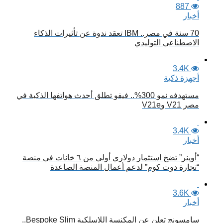
887
أخبار
70 سنة في مصر.. IBM تعقد ندوة عن تأثيرات الذكاء
الاصطناعي التوليدي
3.4K
أجهزة ذكية
مستهدفه نمو 300%.. فيفو تطلق أحدث هواتفها الذكية في
مصر V21 وV21e
3.4K
أخبار
“أوپنر” تضخ استثمار دولاري أولي من ٦ خانات في منصة
“تجارة دوت كوم” لدعم أعمال المنصة الصاعدة
3.6K
أخبار
سامسونج تعلن عن المكنسة اللاسلكية Bespoke Slim..