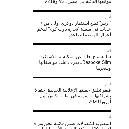
هواتفها الذكية في مصر V21 وV21e
أخبار
“أوپنر” تضخ استثمار دولاري أولي من ٦
خانات في منصة “تجارة دوت كوم” لدعم
أعمال المنصة الصاعدة
أخبار
سامسونج تعلن عن المكنسة اللاسلكية
Bespoke Slim.. تعرف على مواصفاتها
وسعرها
أخبار
فيفو تطلق حملتها الإعلانية الجديدة احتفالا
بشراكتها الرسمية في بطولة كأس أمم
أوروبا 2020
أخبار
المصرية للاتصالات ضمن قائمة «فوربس»