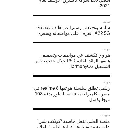
أفضل 100 شركة بالشرق الأوسط لعام
2021
هواتف
سامسونج تعلن رسميا عن هاتف Galaxy
A22 5G.. تعرف على مواصفاته وسعره
هواتف
هواوي تكشف عن مواصفات وتصميم
هاتفها الرائد القادم P50 خلال حدث نظام
التشغيل HarmonyOS
هواتف
ريلمي تطلق سلسلة هواتفها realme 8 في
مصر.. كاميرا نقية فائقة التطور بدقة 108
ميجابيكسل
تطبيقات
منصة الطبي تفعل خاصية “كونكت بلس”
على منصة وتطبيق “عيادة الطبي” للعلاج