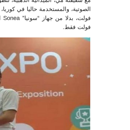
مع شقيقته مي، الميدالية الذهبية، لتطو
فولت فقط.