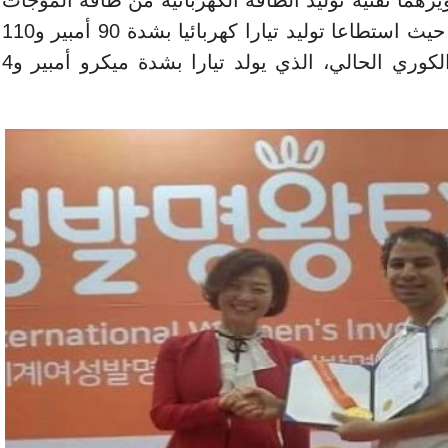
يرهما تقنية توليد الطاقة الكهربائية من طاقة الموجات
الصوتية، والمستخدمة حاليا في كوريا، حيث استطاعا توليد تيارا كهربائيا بشدة 90 أمبير و110
فولت، بدلا من جهاز “سونيا” Sonea الكوري الحالي، الذي يولد تيارا بشدة ميكرو أمبير و4