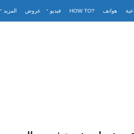
عية
هواتف
?HOW TO
فيديو
عروض
المزيد