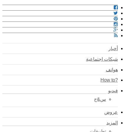
أخبار
شبكات اجتماعية
هواتف
?How to
فيديو
س&ج
عروض
المزيد
تطبيقات