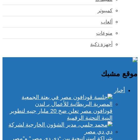
كمبيوتر
ألعاب
منوعات
أجهزة ذكية
موقع مشبك
أخبار
ڤودافون مصر تعلن ضخ 20 مليار جنيه لتطوير
البنية التحتية الرقمية
شراكة استراتيجية بين “دي دي مصر” و”مصر