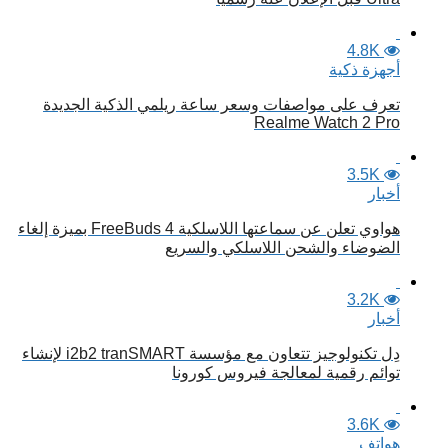
4.8K
أجهزة ذكية
تعرف على مواصفات وسعر ساعة ريلمي الذكية الجديدة
Realme Watch 2 Pro
3.5K
أخبار
هواوي تعلن عن سماعتها اللاسلكية FreeBuds 4 بميزة إلغاء
الضوضاء والشحن اللاسلكي والسريع
3.2K
أخبار
دِل تكنولوجيز تتعاون مع مؤسسة i2b2 tranSMART لإنشاء
توائم رقمية لمعالجة فيروس كورونا
3.6K
هواتف