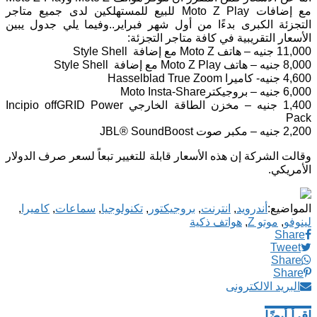
مع إضافات Moto Z Play للبيع للمستهلكين لدى جميع متاجر
التجزئة الكبرى بدءًا من أول شهر فبراير..وفيما يلي جدول يبين
الأسعار التقريبية في كافة متاجر التجزئة:
11,000 جنيه – هاتف Moto Z مع إضافة Style Shell
8,000 جنيه – هاتف Moto Z Play مع إضافة Style Shell
4,600 جنيه- كاميرا Hasselblad True Zoom
6,000 جنيه – بروجيكترMoto Insta-Share
1,400 جنيه – مخزن الطاقة الخارجي Incipio offGRID Power
Pack
2,200 جنيه – مكبر صوت JBL® SoundBoost
وقالت الشركة إن هذه الأسعار قابلة للتغيير تبعاً لسعر صرف الدولار
الأمريكي.
المواضيع:
أندرويد
,
انترنت
,
بروجيكتور
,
تكنولوجيا
,
سماعات
,
كاميرا
,
لينوفو
,
موتو Z
,
هواتف ذكية
Share
Tweet
Share
Share
البريد الالكترونى
اقرأ أيضًا