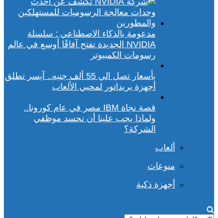
مدعومة بالذكاء الاصطناعي : سلسلة
NVIDIA الجديدة تفتح آفاقًا أوسع في عالم
رسومات الكمبيوتر
بأسعار تصل الي 55 ألف جنيه.. آيسر تطلق
أجهزة بريداتور لمحبي الألعاب
قصة نجاة IBM مصر في عام كورونا..
ولماذا يجب علينا أن نحسد موظفي
الشركة؟
ألعاب
منوعات
أجهزة ذكية