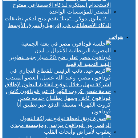
بـ 2 مليون دولار.. “ميتا” تقدم منح لدعم تطبيقات
الذكاء الاصطناعي في إفريقيا والشرق الأوسط
هواتف
ڤودافون مصر تعلن ضخ 20 مليار جنيه لتطوير
البنية التحتية الرقمية
ڤودافون كاش وسهل يطلقان خدمة شحن
كروت الكهرباء مسبقة الدفع عبر تطبيق أنا
ڤودافون