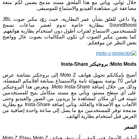
خلال ثواني. ويأتي مع هذا الملحق مسند مدمج يضمن لكم متعة
مضاعفة عن مشاهدة الفيديو والاستماع للموسيقى.
ولا داعي للقلق بشأن عمر البطارية، حيث زوّد مكبر صوت JBL
SoundBoost ببطارية خاصة تدوم لعشر ساعات تسمح
للمستخدمين الاستماع لفترات أطول دون استخدام بطارية هواتفهم.
كما يضمن مكبر الصوت أن تكون المكالمات بصوت عال وواضح
بغض النظر عن موقعكم.
Moto Mods: بروجيكتر Insta-Share
أصبح بإمكانكم تحويل هواتف Moto Z إلى بروجكتر بشاشة عرض
قياس 70 بوصة بسهولة تامة والاستمتاع بمتابعة أفلامكم المفضلة،
وذلك من خلال إضافة Moto Insta-Share. ويعرض هذا البروجيكتر
على أي سطح مستو، ويأتي مع مسند متكامل يتيح للمستخدمين
تثبيته في أي مكان لمشاهدة ما يريدون من الصور والفيديو وحتى
الألعاب مع الأصدقاء والعائلة. وتأتي إضافة Insta-Share مع بطارية
مدمجة توفر للمستخدمين مع ما يصل إلى ساعة واحدة إضافية من
العرض قبل استخدام بطارية الهاتف.
السعر
أما عن الأسعار فمن المقرر أن تتوفر هواتف Moto Z وMoto Z Play