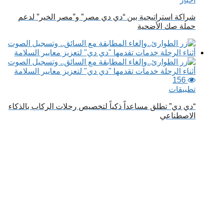
شراكة استراتيجية بين “دي دي مصر” و”مصر الخير” لدعم
حملة صك الأضحية
156
تطبيقات
“دي دي” تطلق مساعداً ذكياً لتخصيص رحلات الركاب بالذكاء
الاصطناعي