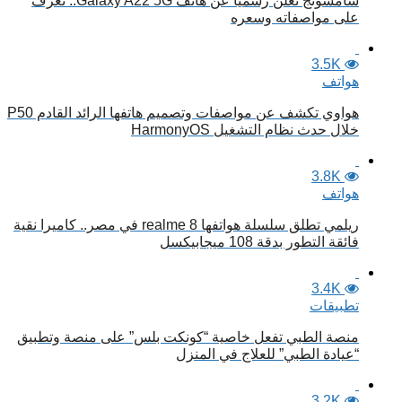
سامسونج تعلن رسميا عن هاتف Galaxy A22 5G.. تعرف
على مواصفاته وسعره
3.5K
هواتف
هواوي تكشف عن مواصفات وتصميم هاتفها الرائد القادم P50
خلال حدث نظام التشغيل HarmonyOS
3.8K
هواتف
ريلمي تطلق سلسلة هواتفها realme 8 في مصر.. كاميرا نقية
فائقة التطور بدقة 108 ميجابيكسل
3.4K
تطبيقات
منصة الطبي تفعل خاصية “كونكت بلس” على منصة وتطبيق
“عيادة الطبي” للعلاج في المنزل
3.2K