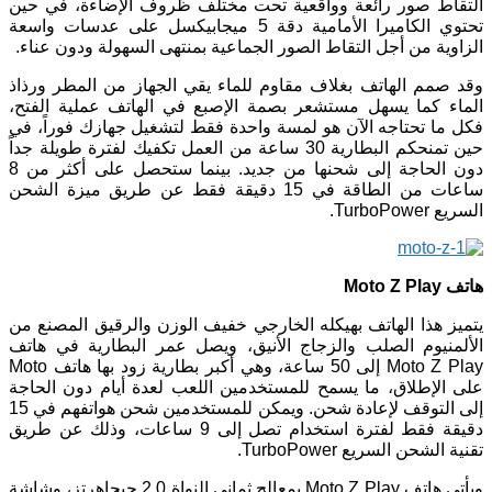
التقاط صور رائعة وواقعية تحت مختلف ظروف الإضاءة، في حين
تحتوي الكاميرا الأمامية دقة 5 ميجابيكسل على عدسات واسعة
الزاوية من أجل التقاط الصور الجماعية بمنتهى السهولة ودون عناء.
وقد صمم الهاتف بغلاف مقاوم للماء يقي الجهاز من المطر ورذاذ
الماء كما يسهل مستشعر بصمة الإصبع في الهاتف عملية الفتح،
فكل ما تحتاجه الآن هو لمسة واحدة فقط لتشغيل جهازك فوراً، في
حين تمنحكم البطارية 30 ساعة من العمل تكفيك لفترة طويلة جداً
دون الحاجة إلى شحنها من جديد. بينما ستحصل على أكثر من 8
ساعات من الطاقة في 15 دقيقة فقط عن طريق ميزة الشحن
السريع TurboPower.
هاتف Moto Z Play
يتميز هذا الهاتف بهيكله الخارجي خفيف الوزن والرقيق المصنع من
الألمنيوم الصلب والزجاج الأنيق، ويصل عمر البطارية في هاتف
Moto Z Play إلى 50 ساعة، وهي أكبر بطارية زود بها هاتف Moto
على الإطلاق، ما يسمح للمستخدمين اللعب لعدة أيام دون الحاجة
إلى التوقف لإعادة شحن. ويمكن للمستخدمين شحن هواتفهم في 15
دقيقة فقط لفترة استخدام تصل إلى 9 ساعات، وذلك عن طريق
تقنية الشحن السريع TurboPower.
ويأتي هاتف Moto Z Play بمعالج ثماني النواة 2.0 جيجاهرتز، وشاشة