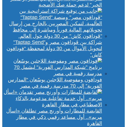
الخير” لدعم حملة صك الأضحية
شراكة بين ڤودافون مصر و”Taptap Send”
لتحويل الأموال من 30 دولة لمحفظة “فودافون
كاش”
فودافون ومفوضية اللاجئين يوسّعان “المدارس
الفورية” إلى 70 مدرسة رقمية في مصر
القابضة للمطارات وأورنچ مصر تطلقان «اسأل
مريم».. أول مساعد رقمي ذكي في مطار
القاهرة