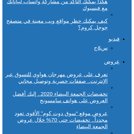
هكذا يمكنك التأكد من مشاركة واتساب لبياناتك
مع فيسبوك
كيف يمكنك حظر مواقع ويب معينة في متصفح
جوجل كروم؟
فيديو
س&ج
عروض
تعرف على عروض مهرجان هواوي للتسوق عبر
الإنترنت.. صفقات حصرية وتوصيل مجاني
تخفيضات الجمعة البيضاء 2020.. إليك أفضل
العروض على هواتف سامسونج
عروض موقع “سوق دوت كوم” الأقوى تعود
مجدداً.. تخفيضات حتى 70% خلال عروض
الجمعة البيضاء