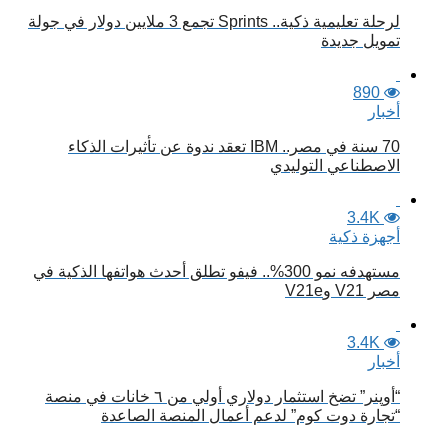
لرحلة تعليمية ذكية.. Sprints تجمع 3 ملايين دولار في جولة
تمويل جديدة
890
أخبار
70 سنة في مصر.. IBM تعقد ندوة عن تأثيرات الذكاء
الاصطناعي التوليدي
3.4K
أجهزة ذكية
مستهدفه نمو 300%.. فيفو تطلق أحدث هواتفها الذكية في
مصر V21 وV21e
3.4K
أخبار
“أوپنر” تضخ استثمار دولاري أولي من ٦ خانات في منصة
“تجارة دوت كوم” لدعم أعمال المنصة الصاعدة