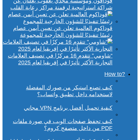
ڤودافون ومؤسسة مجدي يعقوب يعلنان عن
شراكة استراتيجية لرقمنة مراكز رعاية القلب
ڤوداكوم العالمية تعلن عن تعيين أيمن عصام
رئيسًا تنفيذيًا للشؤون الخارجية للمجموعة
“شاومي” تتقدم 16 مركزًا في تصنيف العلامات
التجارية الأكثر تأثيرًا في إفريقيا لعام 2025
?How to
كيف تصنع استيكر من صورك المفضلة
لاستخدامه داخل تطبيق واتساب؟
كيفية تحميل أفضل برنامج VPN مجاني
كيف تحفظ صفحات الويب في صورة ملفات
PDF من داخل متصفح كروم؟