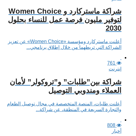
شراكة ماستركارد و Women Choice
لتوفير مليون فرصة عمل للنساء بحلول
2030
أعلنت ماستركارد ومؤسسة «Women Choice» عن تعزيز
الشراكة التي تربطهما من خلال إطلاق برنامجي...
761
إنترنت
شراكة بين”طلبات” و”تروكولر” لأمان
العملاء ومندوبي التوصيل
أعلنت طلبات، المنصة المتخصصة في مجال توصيل الطعام
والتجارة السريعة في المنطقة، عن شراكة...
808
أخبار