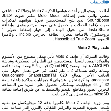
التعليقات
أطلقت لينوفو اليوم أحدث هواتفها الذكية Moto Z وMoto Z Play في
مصر، والتي تضم إضافات Moto Mods مكبر صوت JBL®
SoundBoost الذي يتيح للمستخدمين تحويل هواتفهم لمكبرات
صوت لإقامة الحفلات والحصول على صوت مرتفع وقوي، وإضافة
Insta-Share التي تحول الهاتف إلى جهاز إسقاط ضوئي ”
بروجيكتور”، بالاضافة لمخزن الطاقة الخارجي Incipio ، وكاميرا
التصوير Hasselblad True Zoom .
هاتف Moto Z Play
وقالت الشركة أن هاتف Moto Z يأتي بهيكل مصنوع من الألمنيوم
والفولاذ المضاد للصدأ المستخدمين في الطائرات العسكرية وشاشة
AMOLED عالية الوضوح (Quad HD) قياس 5,5 بوصة، وخفة فائقة
ومتانة رائعة بسماكة 5.2 ملم فقط، في حين يعمل الجهاز على
الجانب الأخر بمعالج Qualcomm® SnapdragonTM 820
processor، وذاكرة تخزين عشوائي 4 جيجابايت وذاكرة داخلية سعة
32 أو 64 جيجابايت. ويمكنكم الحصول على المزيد من المساحة
لتخزين الصور ومقاطع الفيديو والتطبيقات عن طريق إضافة بطاقة
microSD بسعة تصل إلى 2 تيرابايت.
وتم تزويد الهاتف Moto Z بكاميرا بدقة 13 ميجابيكسل مع تقنية
تثبيت الصورة البصرية والتركيز التلقائي بالليزر، التي تساعد على