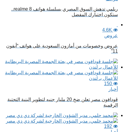
ريلمي تدهش السوق المصري بسلسلة هواتف realme 8..
ستكون اختيارك المفضل
4.6K
عروض
عروض وخصومات من أمازون السعودية على هواتف “أيفون
11”
150
أخبار
ڤودافون مصر تعلن ضخ 20 مليار جنيه لتطوير البنية التحتية
الرقمية
192
أخبار