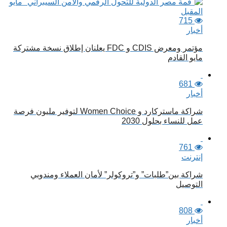
715
أخبار
مؤتمر ومعرض CDIS و FDC يعلنان إطلاق نسخة مشتركة
مايو القادم
681
أخبار
شراكة ماستركارد و Women Choice لتوفير مليون فرصة
عمل للنساء بحلول 2030
761
إنترنت
شراكة بين”طلبات” و”تروكولر” لأمان العملاء ومندوبي
التوصيل
808
أخبار