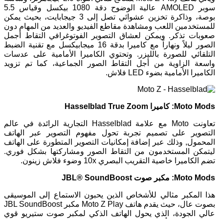
سوبر AMOLED عالية الوضوح دقة 1080 بيكسل وقياس 5.5
بوصة، وذاكرة تخزين عشوائي تصل إلى 3 جيجابايت، بحيث يمكن
للمستخدمين اللعب ومشاهدة مقاطع الفيديو والعديد من المهام دون
صعوبات تذكر. ويمكن لعشاق التصوير الفوتوغرافي التقاط أجمل
الصور ليلاً ونهاراً مع كاميرا بدقة 16 ميجابيكسل مع تقنية الضبط
التلقائي للصورة بالليزر. وتحتوي الكاميرا الأمامية على عدسات
واسعة الزاوية من أجل التقاط الصور الجماعية، كما تم تزويد
الكاميرا الأمامية بضوء LED فلاش.
Moto Mods: كاميرا Hasselblad True Zoom
تعاونت Moto مع علامة Hasselblad التجارية الرائدة في عالم
التصوير على تصميم تجربة تحول مفهوم التصوير عبر الهاتف
المحمول, وذلك عبر إضافة إمكانيات التصوير المتطورة على الهاتف
ليتمكن المستخدمون من التقاط الصور ومشاركتها بشكل فوري.
تضم الكاميرا خاصية التقريب البصري 10x وضوء فلاش زينون.
Moto Mods: مكبر صوت JBL® SoundBoost
هذا المكبر مثالي للأشخاص الذين يحبون الاستماع إلى الموسيقى
بصوت عال، حيث يقدم هاتف Moto Z Play مكبر JBL SoundBoost
عالي الجودة، الذي يحول الهاتف الذكي لمكبر صوت ستيريو قوي