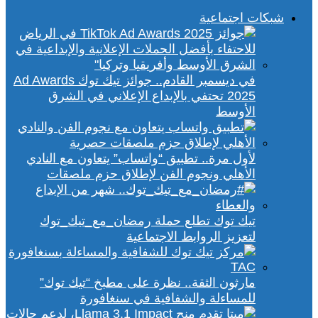
شبكات اجتماعية
في ديسمبر القادم.. جوائز تيك توك Ad Awards
2025 تحتفي بالإبداع الإعلاني في الشرق
الأوسط
لأول مرة.. تطبيق “واتساب” يتعاون مع النادي
الأهلي ونجوم الفن لإطلاق حزم ملصقات
تيك توك تطلع حملة رمضان_مع_تيك_توك
لتعزيز الروابط الاجتماعية
مارثون الثقة.. نظرة على مطبخ “تيك توك”
للمساءلة والشفافية في سنغافورة