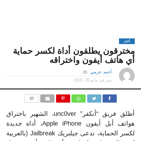
أخبار
مخترقون يطلقون أداة لكسر حماية
أي هاتف أيفون واختراقه
أحمد عزمي
نشر فى
مايو 26, 2020
التعليقات
أطلق فريق “أنكفر” unc0ver، الشهير باختراق
هواتف أبل أيفون Apple iPhone، أداة جديدة
لكسر الحماية، تدعى جيلبريك Jailbreak (بالعربية