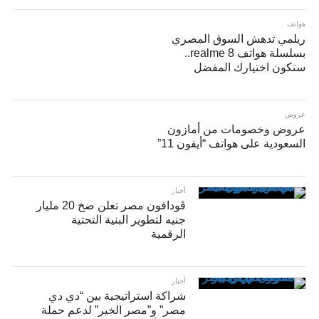
هواتف
ريلمي تدهش السوق المصري
بسلسلة هواتف realme 8..
ستكون اختيارك المفضل
عروض
عروض وخصومات من أمازون
السعودية على هواتف “أيفون 11”
أخبار
ڤودافون مصر تعلن ضخ 20 مليار
جنيه لتطوير البنية التحتية
الرقمية
أخبار
شراكة استراتيجية بين “دي دي
مصر” و”مصر الخير” لدعم حملة