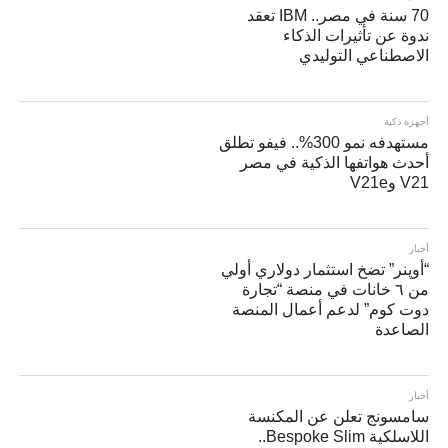
70 سنة في مصر.. IBM تعقد
ندوة عن تأثيرات الذكاء
الاصطناعي التوليدي
أجهزة ذكية
مستهدفه نمو 300%.. فيفو تطلق
أحدث هواتفها الذكية في مصر
V21 وV21e
أخبار
“أوپنر” تضخ استثمار دولاري أولي
من ٦ خانات في منصة “تجارة
دوت كوم” لدعم أعمال المنصة
الصاعدة
أخبار
سامسونج تعلن عن المكنسة
اللاسلكية Bespoke Slim..