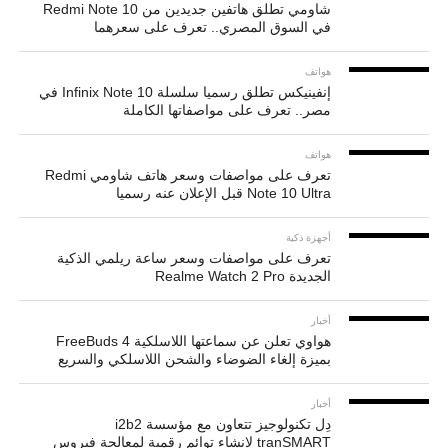
شاومي تطلق هاتفين جديدين من Redmi Note 10
في السوق المصري.. تعرف على سعرهما
هواتف
إنفينيكس تطلق رسميا سلسلة Infinix Note 10 في
مصر.. تعرف على مواصفاتها الكاملة
هواتف
تعرف على مواصفات وسعر هاتف شاومي Redmi
Note 10 Ultra قبل الإعلان عنه رسميا
أجهزة ذكية
تعرف على مواصفات وسعر ساعة ريلمي الذكية
الجديدة Realme Watch 2 Pro
أخبار
هواوي تعلن عن سماعتها اللاسلكية FreeBuds 4
بميزة إلغاء الضوضاء والشحن اللاسلكي والسريع
أخبار
دِل تكنولوجيز تتعاون مع مؤسسة i2b2
tranSMART لإنشاء توائم رقمية لمعالجة فيروس