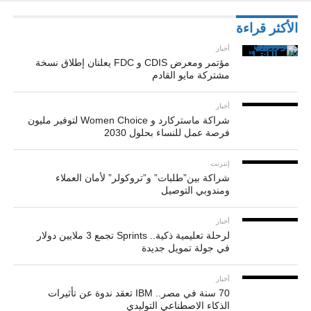
الأكثر قراءة
أخبار
مؤتمر ومعرض CDIS و FDC يعلنان إطلاق نسخة
مشتركة مايو القادم
أخبار
شراكة ماستركارد و Women Choice لتوفير مليون
فرصة عمل للنساء بحلول 2030
إنترنت
شراكة بين”طلبات” و”تروكولر” لأمان العملاء
ومندوبي التوصيل
أخبار
لرحلة تعليمية ذكية.. Sprints تجمع 3 ملايين دولار
في جولة تمويل جديدة
أخبار
70 سنة في مصر.. IBM تعقد ندوة عن تأثيرات
الذكاء الاصطناعي التوليدي