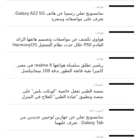
هواتف
سامسونج تعلن رسميا عن هاتف Galaxy A22 5G..
تعرف على مواصفاته وسعره
هواتف
هواوي تكشف عن مواصفات وتصميم هاتفها الرائد
القادم P50 خلال حدث نظام التشغيل HarmonyOS
هواتف
ريلمي تطلق سلسلة هواتفها realme 8 في مصر..
كاميرا نقية فائقة التطور بدقة 108 ميجابيكسل
تطبيقات
منصة الطبي تفعل خاصية “كونكت بلس” على
منصة وتطبيق “عيادة الطبي” للعلاج في المنزل
أجهزة ذكية
سامسونج تعلن عن جهازين لوحيين جديدين من
Galaxy Tab.. تعرف عليهما
هواتف