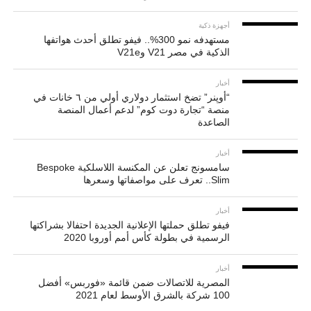
أجهزة ذكية
مستهدفه نمو 300%.. فيفو تطلق أحدث هواتفها
الذكية في مصر V21 وV21e
أخبار
“أوپنر” تضخ استثمار دولاري أولي من ٦ خانات في
منصة “تجارة دوت كوم” لدعم أعمال المنصة
الصاعدة
أخبار
سامسونج تعلن عن المكنسة اللاسلكية Bespoke
Slim.. تعرف على مواصفاتها وسعرها
أخبار
فيفو تطلق حملتها الإعلانية الجديدة احتفالا بشراكتها
الرسمية في بطولة كأس أمم أوروبا 2020
أخبار
المصرية للاتصالات ضمن قائمة «فوربس» أفضل
100 شركة بالشرق الأوسط لعام 2021