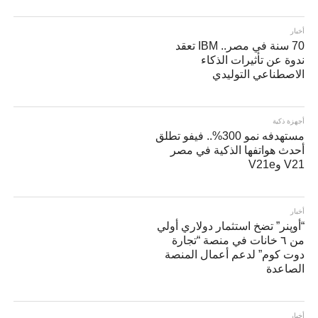
أخبار
70 سنة في مصر.. IBM تعقد
ندوة عن تأثيرات الذكاء
الاصطناعي التوليدي
أجهزة ذكية
مستهدفه نمو 300%.. فيفو تطلق
أحدث هواتفها الذكية في مصر
V21 وV21e
أخبار
“أوپنر” تضخ استثمار دولاري أولي
من ٦ خانات في منصة “تجارة
دوت كوم” لدعم أعمال المنصة
الصاعدة
أخبار