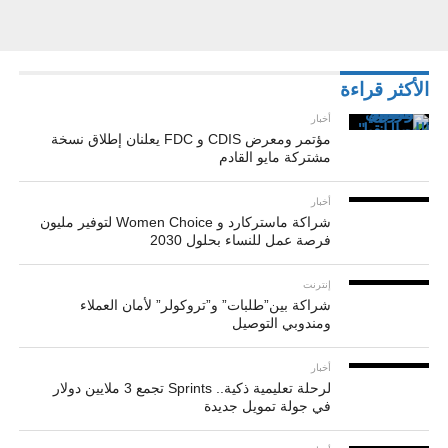
الأكثر قراءة
أخبار
مؤتمر ومعرض CDIS و FDC يعلنان إطلاق نسخة
مشتركة مايو القادم
أخبار
شراكة ماستركارد و Women Choice لتوفير مليون
فرصة عمل للنساء بحلول 2030
إنترنت
شراكة بين”طلبات” و”تروكولر” لأمان العملاء
ومندوبي التوصيل
أخبار
لرحلة تعليمية ذكية.. Sprints تجمع 3 ملايين دولار
في جولة تمويل جديدة