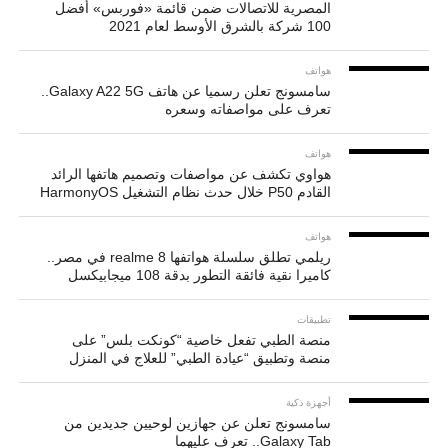
المصرية للاتصالات ضمن قائمة «فوربس» أفضل
100 شركة بالشرق الأوسط لعام 2021
هواتف
سامسونج تعلن رسميا عن هاتف Galaxy A22 5G..
تعرف على مواصفاته وسعره
هواتف
هواوي تكشف عن مواصفات وتصميم هاتفها الرائد
القادم P50 خلال حدث نظام التشغيل HarmonyOS
هواتف
ريلمي تطلق سلسلة هواتفها realme 8 في مصر..
كاميرا نقية فائقة التطور بدقة 108 ميجابيكسل
تطبيقات
منصة الطبي تفعل خاصية “كونكت بلس” على
منصة وتطبيق “عيادة الطبي” للعلاج في المنزل
أجهزة ذكية
سامسونج تعلن عن جهازين لوحيين جديدين من
Galaxy Tab.. تعرف عليهما