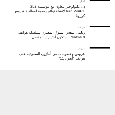
أخبار
دِل تكنولوجيز تتعاون مع مؤسسة i2b2
tranSMART لإنشاء توائم رقمية لمعالجة فيروس
كورونا
هواتف
ريلمي تدهش السوق المصري بسلسلة هواتف
realme 8.. ستكون اختيارك المفضل
عروض
عروض وخصومات من أمازون السعودية على
هواتف “أيفون 11”