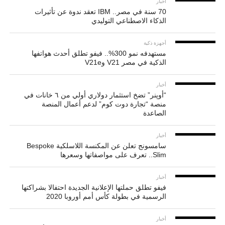
أخبار
70 سنة في مصر.. IBM تعقد ندوة عن تأثيرات
الذكاء الاصطناعي التوليدي
أجهزة ذكية
مستهدفه نمو 300%.. فيفو تطلق أحدث هواتفها
الذكية في مصر V21 وV21e
أخبار
“أوپنر” تضخ استثمار دولاري أولي من ٦ خانات في
منصة “تجارة دوت كوم” لدعم أعمال المنصة
الصاعدة
أخبار
سامسونج تعلن عن المكنسة اللاسلكية Bespoke
Slim.. تعرف على مواصفاتها وسعرها
أخبار
فيفو تطلق حملتها الإعلانية الجديدة احتفالا بشراكتها
الرسمية في بطولة كأس أمم أوروبا 2020
أخبار