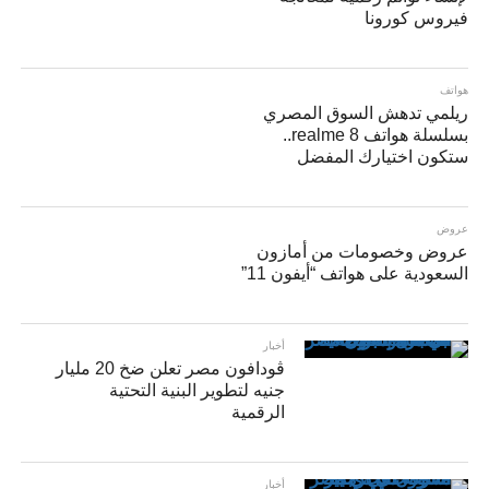
فيروس كورونا
هواتف
ريلمي تدهش السوق المصري
بسلسلة هواتف realme 8..
ستكون اختيارك المفضل
عروض
عروض وخصومات من أمازون
السعودية على هواتف “أيفون 11”
أخبار
ڤودافون مصر تعلن ضخ 20 مليار
جنيه لتطوير البنية التحتية
الرقمية
أخبار