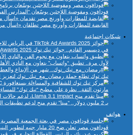
فودافون ومفوضية اللاجئين يوسّعان “المدارس الفورية” إلى 70 مدرسة 
القابضة للمطارات وأورنچ مصر تطلقان «اسأل مر
شبكات اجتماعية
في ديسمبر القادم.. جوائز تيك توك Ad Awards 2025 تحتفي بالإبداع الإعلاني في الشرق الأوسط
لأول مرة.. تطبيق “واتساب” يتعاون مع النادي الأ
تيك توك تطلع حملة رمضان_مع_تيك_توك لتعزيز ال
مارثون الثقة.. نظرة على مطبخ “تيك توك” للمساء
بـ 2 مليون دولار.. “ميتا” تقدم منح لدعم تطبيقات الذكاء الاصطناعي في إفريقيا والشرق الأوسط
هواتف
ڤودافون مصر تعلن ضخ 20 مليار جنيه لتطوير البنية التحتية الرقمية