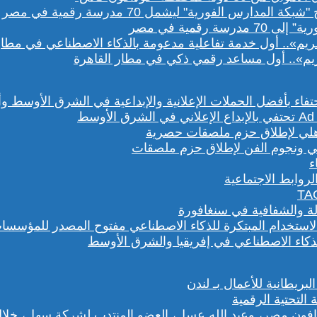
رقمية في مصر
يم».. أول مساعد رقمي ذكي في مطار القاهرة
هلي ونجوم الفن لإطلاق حزم ملصقات
روابط الاجتماعية
لة والشفافية في سنغافورة