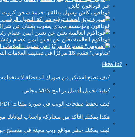
ڤودافون كاش وسهل يطلقان خدمة شحن كروت الكهر
ڤودافون ومؤسسة مجدي يعقوب يعلنان عن شراكة ا
ڤوداكوم العالمية تعلن عن تعيين أيمن عصام رئيسًا 
“شاومي” تتقدم 16 مركزًا في تصنيف العلامات التجارية الأكثر تأثيرًا في إفريقيا لعام 2025
?How to
كيف تصنع استيكر من صورك المفضلة لاستخدامه 
كيفية تحميل أفضل برنامج VPN مجاني
كيف تحفظ صفحات الويب في صورة ملفات PDF من داخل متصفح كروم؟
هكذا يمكنك التأكد من مشاركة واتساب لبياناتك م
كيف يمكنك حظر مواقع ويب معينة في متصفح ج