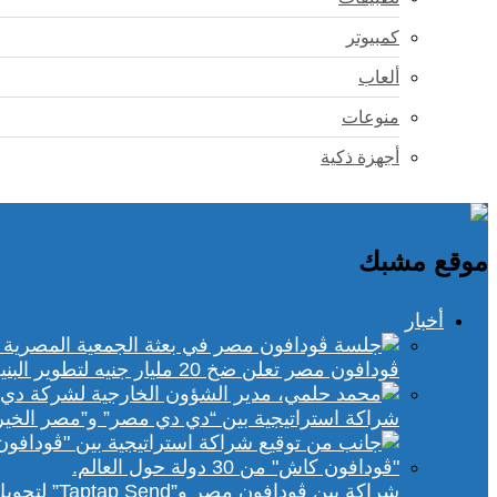
كمبيوتر
ألعاب
منوعات
أجهزة ذكية
موقع مشبك
أخبار
ڤودافون مصر تعلن ضخ 20 مليار جنيه لتطوير البنية التحتية الرقمية
شراكة استراتيجية بين “دي دي مصر” و”مصر الخير
شراكة بين ڤودافون مصر و”Taptap Send” لتحويل الأموال من 30 دولة لمحفظة “فودافون كاش”