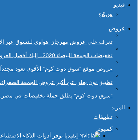
فيديو
س&ج
عروض
تعرف على عروض مهرجان هواوي للتسوق عبر الإ
تخفيضات الجمعة البيضاء 2020.. إليك أفضل العروض على هواتف سامسونج
عروض موقع “سوق دوت كوم” الأقوى تعود مجدداً.. تخفيضات حتى 70% خلا
تطبيق نون يعلن عن أكبر عروض الجمعة الصفراء.
“سوق دوت كوم” يطلق حملة تخفيضات في مصر.. 
المزيد
تطبيقات
كمبيوتر