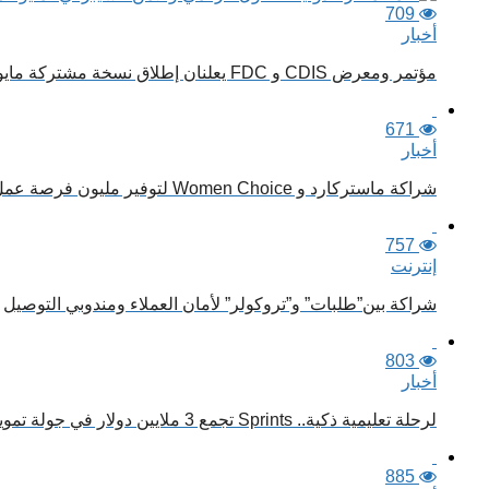
709
أخبار
مؤتمر ومعرض CDIS و FDC يعلنان إطلاق نسخة مشتركة مايو القادم
671
أخبار
شراكة ماستركارد و Women Choice لتوفير مليون فرصة عمل للنساء بحلول 2030
757
إنترنت
شراكة بين”طلبات” و”تروكولر” لأمان العملاء ومندوبي التوصيل
803
أخبار
لرحلة تعليمية ذكية.. Sprints تجمع 3 ملايين دولار في جولة تمويل جديدة
885