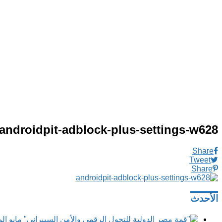
androidpit-adblock-plus-settings-w628
Share
Tweet
Share
الأحدث