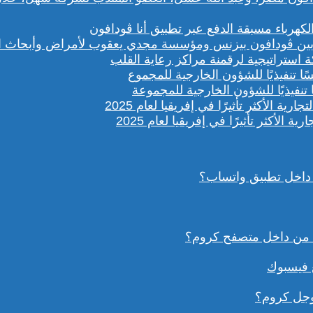
باء مسبقة الدفع عبر تطبيق أنا ڤودافون
ستراتيجية لرقمنة مراكز رعاية القلب
تنفيذيًا للشؤون الخارجية للمجموعة
داخل تطبيق واتساب؟
ع فيسبوك
وجل كروم؟