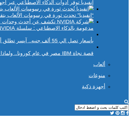
إنفيديا توفر أدوات الذكاء الاصطناعي عبر أجهزة الكمبيوتر ا
“إنفيديا” تحدث ثورة في رسومات الألعاب بتقنيات DLSS 4 و racing
مدعومة بالذكاء الاصطناعي : سلسلة NVIDIA الجديدة تفتح آفاقًا أوسع في عالم رسومات الكمبيوتر
بأسعار تصل الي 55 ألف جنيه.. آيسر تطلق أجهزة بريداتور لمحبي الألعاب
قصة نجاة IBM مصر في عام كورونا.. ولماذا يجب علينا أن نحسد موظفي الشركة؟
ألعاب
منوعات
أجهزة ذكية