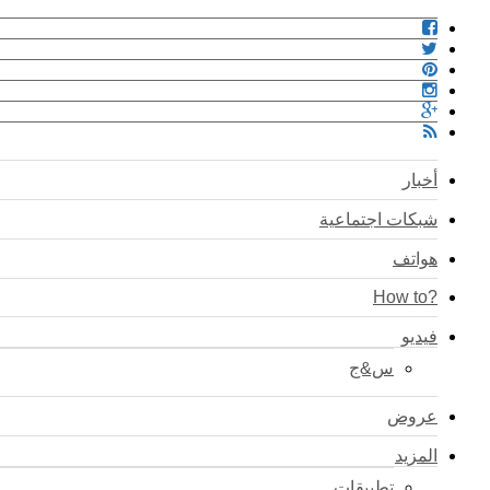
أخبار
شبكات اجتماعية
هواتف
?How to
فيديو
س&ج
عروض
المزيد
تطبيقات