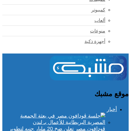
كمبيوتر
ألعاب
منوعات
أجهزة ذكية
موقع مشبك
أخبار
ڤودافون مصر تعلن ضخ 20 مليار جنيه لتطوير