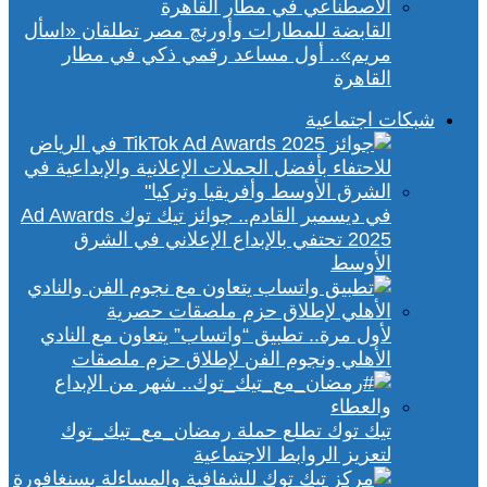
القابضة للمطارات وأورنچ مصر تطلقان «اسأل
مريم».. أول مساعد رقمي ذكي في مطار
القاهرة
شبكات اجتماعية
في ديسمبر القادم.. جوائز تيك توك Ad Awards
2025 تحتفي بالإبداع الإعلاني في الشرق
الأوسط
لأول مرة.. تطبيق “واتساب” يتعاون مع النادي
الأهلي ونجوم الفن لإطلاق حزم ملصقات
تيك توك تطلع حملة رمضان_مع_تيك_توك
لتعزيز الروابط الاجتماعية