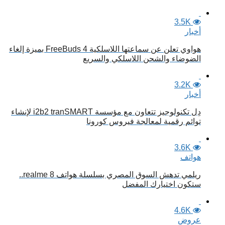
3.5K
أخبار
هواوي تعلن عن سماعتها اللاسلكية FreeBuds 4 بميزة إلغاء
الضوضاء والشحن اللاسلكي والسريع
3.2K
أخبار
دِل تكنولوجيز تتعاون مع مؤسسة i2b2 tranSMART لإنشاء
توائم رقمية لمعالجة فيروس كورونا
3.6K
هواتف
ريلمي تدهش السوق المصري بسلسلة هواتف realme 8..
ستكون اختيارك المفضل
4.6K
عروض