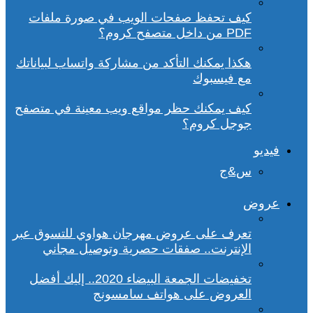
كيف تحفظ صفحات الويب في صورة ملفات
PDF من داخل متصفح كروم؟
هكذا يمكنك التأكد من مشاركة واتساب لبياناتك
مع فيسبوك
كيف يمكنك حظر مواقع ويب معينة في متصفح
جوجل كروم؟
فيديو
س&ج
عروض
تعرف على عروض مهرجان هواوي للتسوق عبر
الإنترنت.. صفقات حصرية وتوصيل مجاني
تخفيضات الجمعة البيضاء 2020.. إليك أفضل
العروض على هواتف سامسونج