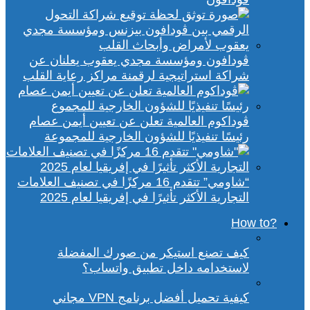
ڤودافون ومؤسسة مجدي يعقوب يعلنان عن
شراكة استراتيجية لرقمنة مراكز رعاية القلب
ڤوداكوم العالمية تعلن عن تعيين أيمن عصام
رئيسًا تنفيذيًا للشؤون الخارجية للمجموعة
“شاومي” تتقدم 16 مركزًا في تصنيف العلامات
التجارية الأكثر تأثيرًا في إفريقيا لعام 2025
?How to
كيف تصنع استيكر من صورك المفضلة
لاستخدامه داخل تطبيق واتساب؟
كيفية تحميل أفضل برنامج VPN مجاني