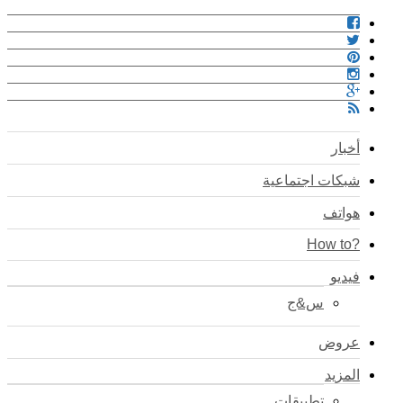
أخبار
شبكات اجتماعية
هواتف
?How to
فيديو
س&ج
عروض
المزيد
تطبيقات