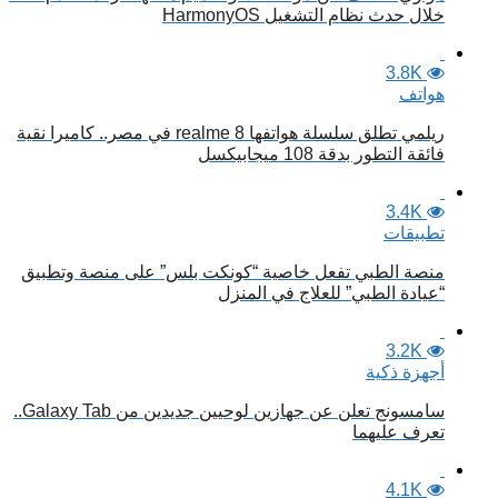
خلال حدث نظام التشغيل HarmonyOS
3.8K
هواتف
ريلمي تطلق سلسلة هواتفها realme 8 في مصر.. كاميرا نقية
فائقة التطور بدقة 108 ميجابيكسل
3.4K
تطبيقات
منصة الطبي تفعل خاصية “كونكت بلس” على منصة وتطبيق
“عيادة الطبي” للعلاج في المنزل
3.2K
أجهزة ذكية
سامسونج تعلن عن جهازين لوحيين جديدين من Galaxy Tab..
تعرف عليهما
4.1K