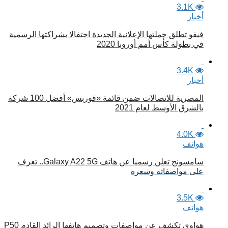
3.1K
أخبار
فيفو تطلق حملتها الإعلانية الجديدة احتفالا بشراكتها الرسمية
في بطولة كأس أمم أوروبا 2020
3.4K
أخبار
المصرية للاتصالات ضمن قائمة «فوربس» أفضل 100 شركة
بالشرق الأوسط لعام 2021
4.0K
هواتف
سامسونج تعلن رسميا عن هاتف Galaxy A22 5G.. تعرف
على مواصفاته وسعره
3.5K
هواتف
هواوي تكشف عن مواصفات وتصميم هاتفها الرائد القادم P50