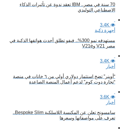
70 سنة في مصر.. IBM تعقد ندوة عن تأثيرات الذكاء
الاصطناعي التوليدي
3.4K
أجهزة ذكية
مستهدفه نمو 300%.. فيفو تطلق أحدث هواتفها الذكية في
مصر V21 وV21e
3.4K
أخبار
“أوپنر” تضخ استثمار دولاري أولي من ٦ خانات في منصة
“تجارة دوت كوم” لدعم أعمال المنصة الصاعدة
3.6K
أخبار
سامسونج تعلن عن المكنسة اللاسلكية Bespoke Slim..
تعرف على مواصفاتها وسعرها