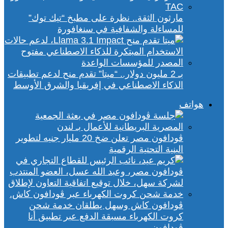
مارثون الثقة.. نظرة على مطبخ “تيك توك”
للمساءلة والشفافية في سنغافورة
بـ 2 مليون دولار.. “ميتا” تقدم منح لدعم تطبيقات
الذكاء الاصطناعي في إفريقيا والشرق الأوسط
هواتف
ڤودافون مصر تعلن ضخ 20 مليار جنيه لتطوير
البنية التحتية الرقمية
ڤودافون كاش وسهل يطلقان خدمة شحن
كروت الكهرباء مسبقة الدفع عبر تطبيق أنا
ڤودافون