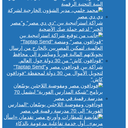
البنية التحتية الرقمية
شراكة استراتيجية بين “دي دي مصر” و”مصر
الخير” لدعم حملة صك الأضحية
شراكة بين ڤودافون مصر و”Taptap Send”
لتحويل الأموال من 30 دولة لمحفظة “فودافون
كاش”
فودافون ومفوضية اللاجئين يوسّعان “المدارس
الفورية” إلى 70 مدرسة رقمية في مصر