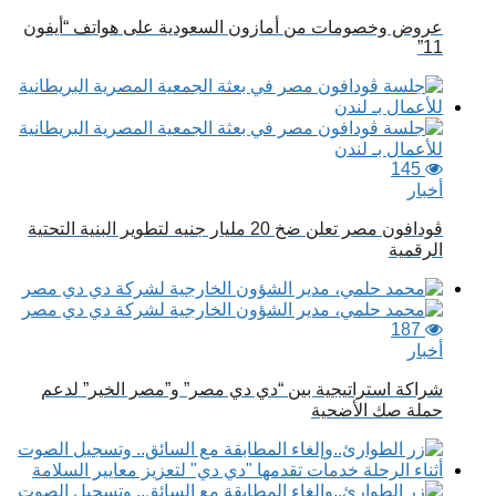
عروض وخصومات من أمازون السعودية على هواتف “أيفون
11”
145
أخبار
ڤودافون مصر تعلن ضخ 20 مليار جنيه لتطوير البنية التحتية
الرقمية
187
أخبار
شراكة استراتيجية بين “دي دي مصر” و”مصر الخير” لدعم
حملة صك الأضحية