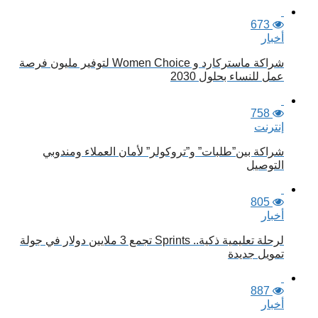
673
أخبار
شراكة ماستركارد و Women Choice لتوفير مليون فرصة
عمل للنساء بحلول 2030
758
إنترنت
شراكة بين”طلبات” و”تروكولر” لأمان العملاء ومندوبي
التوصيل
805
أخبار
لرحلة تعليمية ذكية.. Sprints تجمع 3 ملايين دولار في جولة
تمويل جديدة
887
أخبار