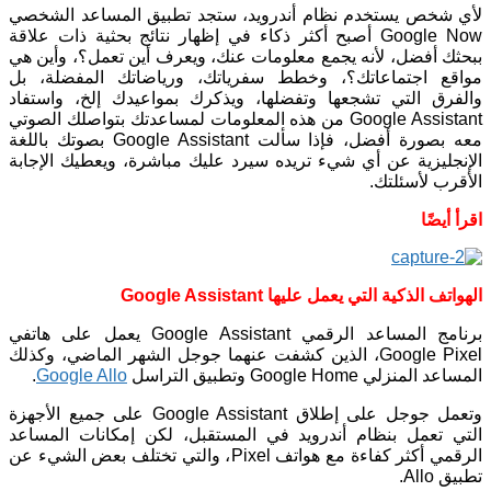
لأي شخص يستخدم نظام أندرويد، ستجد تطبيق المساعد الشخصي
Google Now أصبح أكثر ذكاء في إظهار نتائج بحثية ذات علاقة
ببحثك أفضل، لأنه يجمع معلومات عنك، ويعرف أين تعمل؟، وأين هي
مواقع اجتماعاتك؟، وخطط سفرياتك، ورياضاتك المفضلة، بل
والفرق التي تشجعها وتفضلها، ويذكرك بمواعيدك إلخ، واستفاد
Google Assistant من هذه المعلومات لمساعدتك بتواصلك الصوتي
معه بصورة أفضل، فإذا سألت Google Assistant بصوتك باللغة
الإنجليزية عن أي شيء تريده سيرد عليك مباشرة، ويعطيك الإجابة
الأقرب لأسئلتك.
اقرأ أيضًا
الهواتف الذكية التي يعمل عليها Google Assistant
برنامج المساعد الرقمي Google Assistant يعمل على هاتفي
Google Pixel، الذين كشفت عنهما جوجل الشهر الماضي، وكذلك
المساعد المنزلي Google Home وتطبيق التراسل
Google Allo
.
وتعمل جوجل على إطلاق Google Assistant على جميع الأجهزة
التي تعمل بنظام أندرويد في المستقبل، لكن إمكانات المساعد
الرقمي أكثر كفاءة مع هواتف Pixel، والتي تختلف بعض الشيء عن
تطبيق Allo.