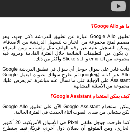
ما هو Googe Allo؟
تطبيق Google Allo عبارة عن تطبيق للدردشة ذكي جديد، وهو
مصمم لمنح مجموعة من الخيارات لتسهيل الدردشة بين الأصدقاء،
ويمكن التسجيل عليه عبر رقم الهاتف مثل واتسآب، ومن المتوقع
أن يكون من التطبيقات الشائعة خلال الفترة القادمة ومزود فيه
مجموعة من الـemoji و الـ Stickers وأكثر من ذلك.
فأنت قادر على سؤال جوجل أي سؤال في تطبيق الدردشة Google
Allo عبر كتابة @google ثم تطرح سؤالك بصوتك ليعمل Google
Assistant على الإجابة على ما تسأل عنه مباشرة، ثم يعرض عليك
مجموعة من الأسئلة المشابهة.
كيف يمكن استخدام Google Assistant؟
يمكن استخدام Google Assistant الآن على تطبيق Google Allo
لكن ستعاني من صدى الصوت أثناء الحديث في الفترة الحالية.
كما طرحت جوجل هاتفي Pixel في الأسواق الأمريكية، 20 أكتوبر
الجاري، ومن المتوقع أن يصلان دول أخرى، قريبًا، فيما ستطرح